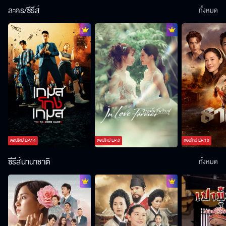
ละคร/ซีรีส์
ทั้งหมด
ตอนใหม่
EP.
14
ตอนใหม่
EP.
8
ตอนใหม่
EP.
18
ซีรีส์นานาชาติ
ทั้งหมด