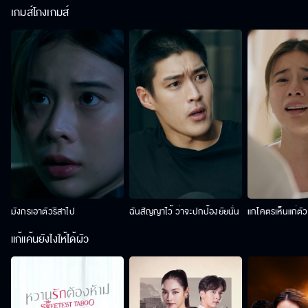
เกมส์โกงเกมส์
มังกรเอาตัวริสาไป
ฉันสัญญาไว้ ว่าจะปกป้องยัยนั่น
แกโคตรเห็นแก่ตั
แก้แค้นยังไงให้ได้ผัว