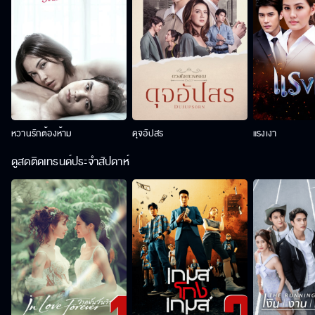
หวานรักต้องห้าม
ดุจอัปสร
แรงเงา
ดูสดติดเทรนด์ประจำสัปดาห์