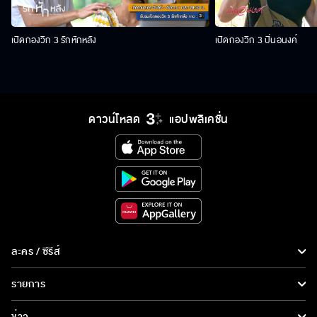
เปิดกองวิก 3 รักหักหลัง
เปิดกองวิก 3 ปิ่นอนงค์
ดาวน์โหลด
แอปพลิเคชั่น
ละคร / ซีรีส์
ละคร/ซีรีส์
รายการ
ซีรีส์นานาชาติ
รายการทั้งหมด
ข่าว