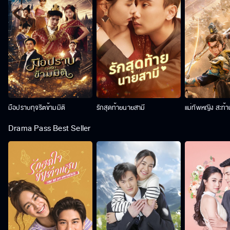
มือปราบทุจริตข้ามมิติ
รักสุดท้ายนายสามี
แม่ทัพหญิง สะท้
Drama Pass Best Seller