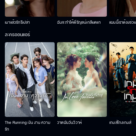
เมาแล้วรักรึเปล่า
ฉันจะทำให้พี่รัญจน์เกลียดแก
แผนนี้เราต้องช่ว
ละครออนแอร์
The Running เงิน งาน ความ
วาดฝันวันวิวาห์
เกมส์โกงเกมส์
รัก