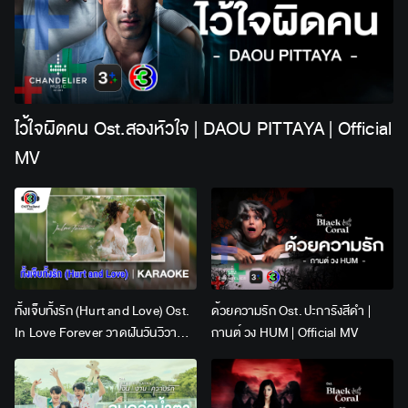
ไว้ใจผิดคน Ost.สองหัวใจ | DAOU PITTAYA | Official
MV
ทั้งเจ็บทั้งรัก (Hurt and Love) Ost.
ด้วยความรัก Ost. ปะการังสีดำ |
In Love Forever วาดฝันวันวิวาห์ |
กานต์ วง HUM | Official MV
Lingling Kwong x Orm
Kornnaphat | Official Karaoke