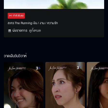
Stream
Unmute
Settings
Type
กำลังรับชม
ละคร The Running เงิน / งาน / ความรัก
ผังรายการ
ดูทั้งหมด
วาดฝันวันวิวาห์