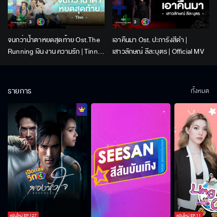
จนกว่าน้ำตาหยดสุดท้าย Ost.The
เอาคืนมา Ost. ปะการังสีดำ |
Running เงิน งาน ความรัก | Tinn |
เสาวลักษณ์ ลีละบุตร | Official MV
Official MV
รายการ
ทั้งหมด
ตอนใหม่
EP.
127
ตอนใหม่
EP.
11