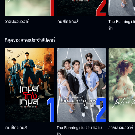
วาดฝันวันวิวาห์
เกมส์โกงเกมส์
The Running เง
รัก
ที่สุดของละครประจำสัปดาห์
เกมส์โกงเกมส์
The Running เงิน งาน ความ
วาดฝันวันวิวาห์
รัก