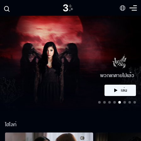
คลิก
ไฮไลท์