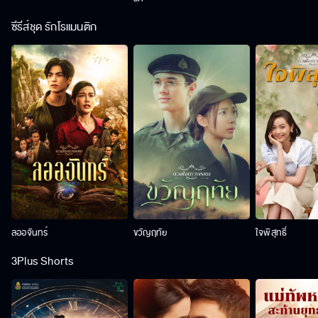
ซีรีส์ชุด รักโรแมนติก
ลออจันทร์
ขวัญฤทัย
ใจพิสุทธิ์
3Plus Shorts