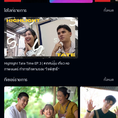
ไฮไลท์รายการ
ทั้งหมด
Highlight Tate Time EP.3 | #เทศน์อุ้ม เที่ยว หอ
ภาพยนตร์ ทำภารกิจตามรอย “ใจพิสุทธิ์“
ทีเซอร์รายการ
ทั้งหมด