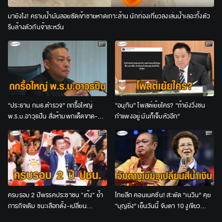
มายังไง! คราบน้ำมันลอยซัดเข้าชายหาดเกาะล้าน นักท่องเที่ยวลงเล่นน้ำเลอะทั้งตัว
รีบล้างตัวกันจ้าละหวั่น
“ประธาน กมธ.ตำรวจ” ถกรื้อใหญ่
“อนุทิน” โพสต์เย้ยใคร? “ถ้ายังวิ่งชน
พ.ร.บ.อาวุธปืน สั่งห้ามพกเด็ดขาด-
กำแพงอยู่ มันก็เจ็บหัวอีก”
เจ้าของปืนต้องร่วมรับโทษด้วย
ครบรอบ 2 ปีพรรคประชาชน "เท้ง" ย้ำ
ไทยลีก คอนเนคชั่น! สะพัด “เนวิน” คุย
ภารกิจเดิม ชนะเลือกตั้ง-เปลี่ยน
“บุญยิ่ง” เย็นวันนี้ จับตา 10 งูเขียว
ประเทศ-คืนอำนาจให้ประชาชน
เปลี่ยนสีน้ำเงินหรือไม่