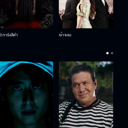
ปะการังสีดำ
เจ้าจอม
รักกั