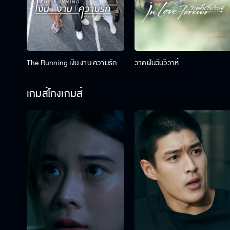
The Running เงิน งาน ความรัก
วาดฝันวันวิวาห์
เกมส์โกงเกมส์