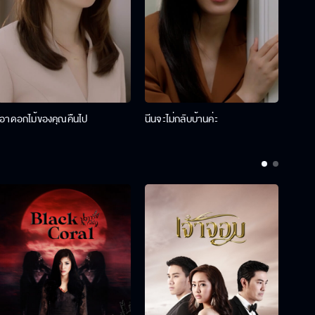
เอาดอกไม้ของคุณคืนไป
นีนจะไม่กลับบ้านค่ะ
นินท