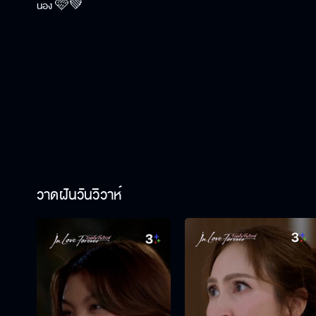
น้อง 🩷💚
วาดฝันวันวิวาห์