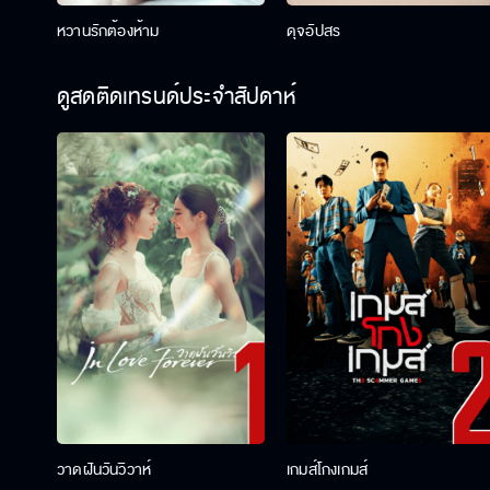
หวานรักต้องห้าม
ดุจอัปสร
ดูสดติดเทรนด์ประจำสัปดาห์
วาดฝันวันวิวาห์
เกมส์โกงเกมส์