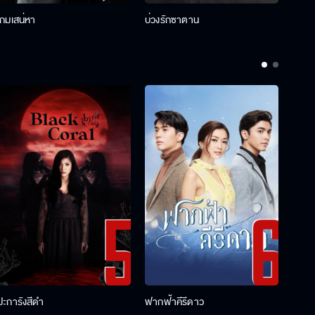
เกมเสน่หา
บ่วงรักซาตาน
บ่วงห
ปะการังสีดำ
ฟากฟ้าคีรีดาว
พ่อคร