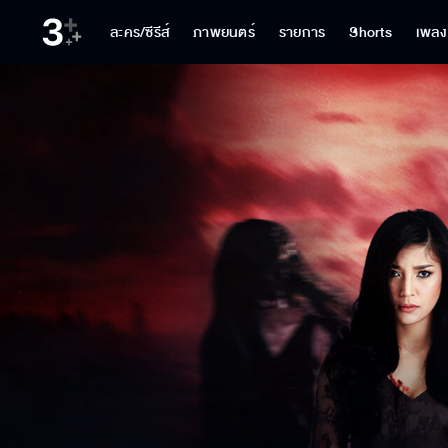
ละคร/ซีรีส์
ภาพยนตร์
รายการ
Shorts
เพลง