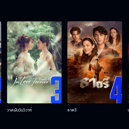
วาดฝันวันวิวาห์
ธาตรี