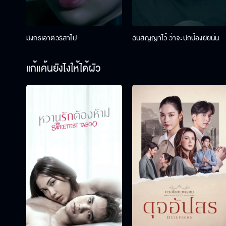
มังกรเอาตัวริสาไป
ฉันสัญญาไว้ ว่าจะปกป้องยัยนั่น
แก้แค้นยังไงให้ได้ผัว