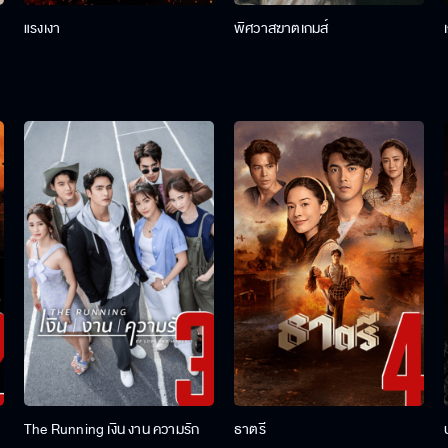
แรงเงา
พิศวาสฆาตเกมส์
The Running เงิน งาน ความรัก
ธาตรี