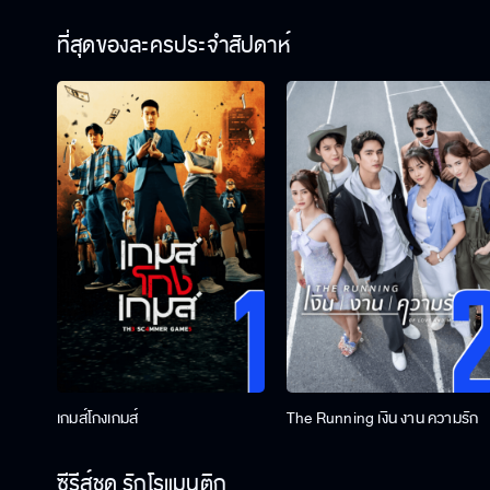
ที่สุดของละครประจำสัปดาห์
เกมส์โกงเกมส์
The Running เงิน งาน ความรัก
ซีรีส์ชุด รักโรแมนติก