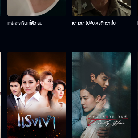
แกโคตรเห็นแก่ตัวเลย
เอาเวลาไปจับโจรดีกว่ามั้ย