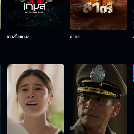
เกมส์โกงเกมส์
ธาตรี