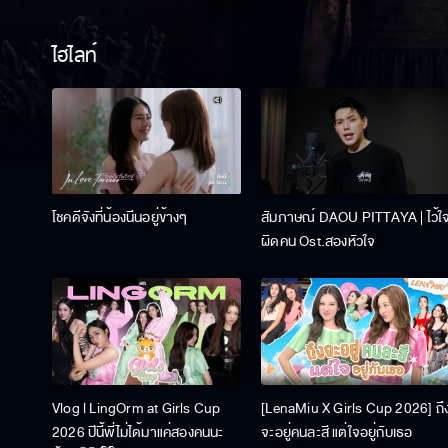
ไฮไลท์
โชคดีจังที่น้องนีนอยู่ข้างๆ
สัมภาษณ์ DAOU PITTAYA | ไว้ใ
ผิดคน Ost.สองหัวใจ
Vlog l LingOrm at Girls Cup
[LenaMiu X Girls Cup 2026] ถึ
2026 ปีนี้พี่ไม่ได้มาแค่สองคนนะ
จะอยู่คนละสี แต่ใจอยู่กับเธอ