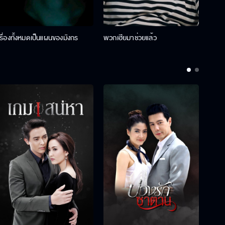
เรื่องทั้งหมดเป็นแผนของมังกร
พวกเฮียมาช่วยแล้ว
ที่ป๊า