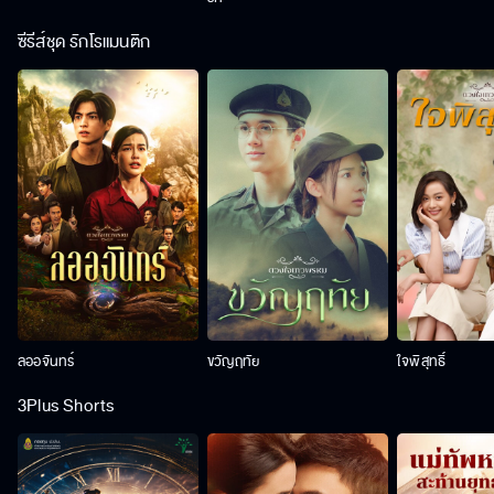
ซีรีส์ชุด รักโรแมนติก
ลออจันทร์
ขวัญฤทัย
ใจพิสุทธิ์
3Plus Shorts