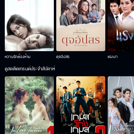
หวานรักต้องห้าม
ดุจอัปสร
แรงเงา
ดูสดติดเทรนด์ประจำสัปดาห์