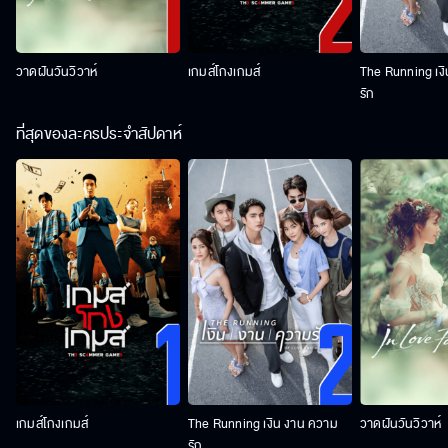
วาดฝันวันวิวาห์
เกมส์โกงเกมส์
The Running เง
รัก
ที่สุดของละครประจำสัปดาห์
เกมส์โกงเกมส์
The Running เงิน งาน ความ
วาดฝันวันวิวาห์
รัก