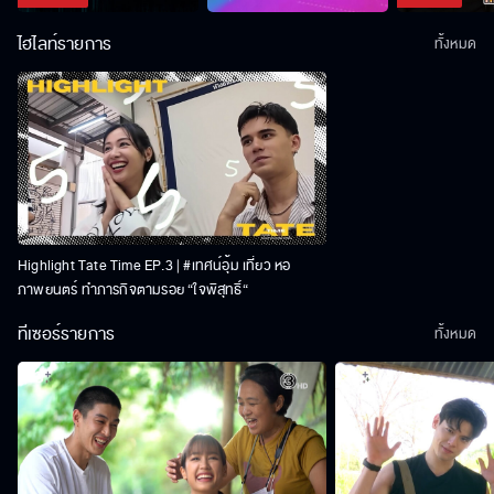
ไฮไลท์รายการ
ทั้งหมด
Highlight Tate Time EP.3 | #เทศน์อุ้ม เที่ยว หอ
ภาพยนตร์ ทำภารกิจตามรอย “ใจพิสุทธิ์“
ทีเซอร์รายการ
ทั้งหมด