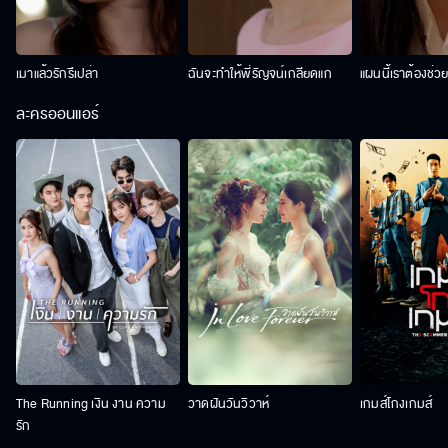
เมาแล้วรักรึเปล่า
ฉันจะทำให้พี่รัญจน์เกลียดแก
แผนนี้เราต้องช่ว
ละครออนแอร์
The Running เงิน งาน ความ
วาดฝันวันวิวาห์
เกมส์โกงเกมส์
รัก