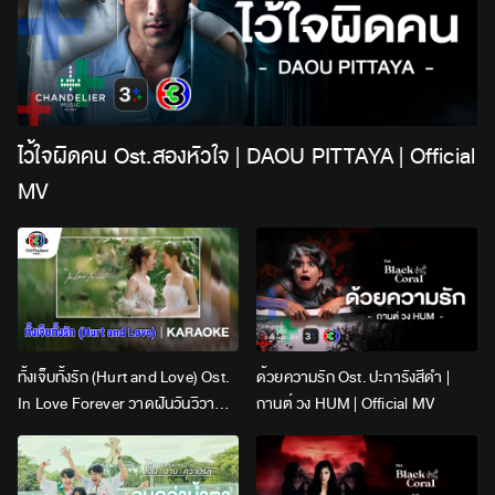
ไว้ใจผิดคน Ost.สองหัวใจ | DAOU PITTAYA | Official
MV
ทั้งเจ็บทั้งรัก (Hurt and Love) Ost.
ด้วยความรัก Ost. ปะการังสีดำ |
In Love Forever วาดฝันวันวิวาห์ |
กานต์ วง HUM | Official MV
Lingling Kwong x Orm
Kornnaphat | Official Karaoke