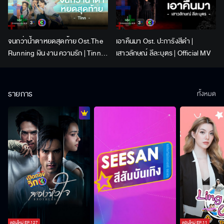
จนกว่าน้ำตาหยดสุดท้าย Ost.The
เอาคืนมา Ost. ปะการังสีดำ |
Running เงิน งาน ความรัก | Tinn |
เสาวลักษณ์ ลีละบุตร | Official MV
Official MV
รายการ
ทั้งหมด
ตอนใหม่
EP.
127
ตอนใหม่
EP.
11