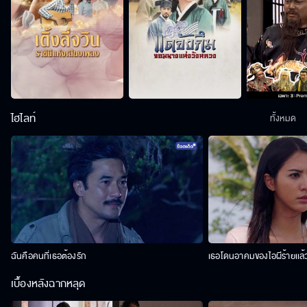
ไฮไลท์
ทั้งหมด
ฉันคือคนที่เธอต้องรัก
เธอโดนอาคมของไอผีร้ายเเล้
เบื้องหลังฉากหลุด