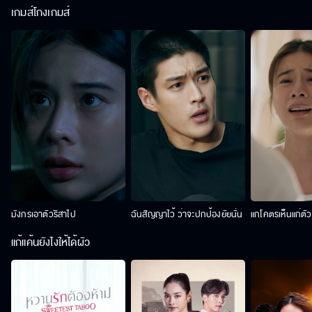
เกมส์โกงเกมส์
มังกรเอาตัวริสาไป
ฉันสัญญาไว้ ว่าจะปกป้องยัยนั่น
แกโคตรเห็นแก่ตั
แก้แค้นยังไงให้ได้ผัว