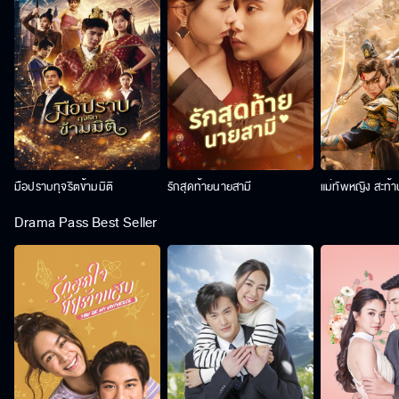
มือปราบทุจริตข้ามมิติ
รักสุดท้ายนายสามี
แม่ทัพหญิง สะท้
Drama Pass Best Seller