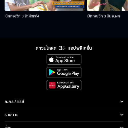
เปิดกองวิก 3 รักหักหลัง
เปิดกองวิก 3 ปิ่นอนงค์
ดาวน์โหลด
แอปพลิเคชั่น
ละคร / ซีรีส์
ละคร/ซีรีส์
รายการ
ซีรีส์นานาชาติ
รายการทั้งหมด
ข่าว