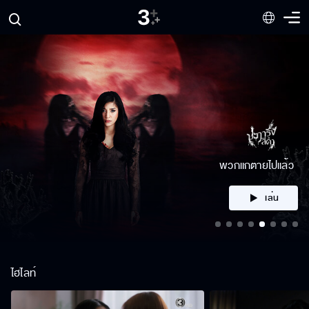
คลิก
ไฮไลท์