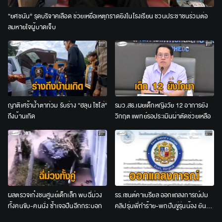
“ยศชนัน” รุดบริจาคเลือด ช่วยเหยื่อเหตุกราดยิงในโรงเรียน ชวนประชาชนร่วมต่อ
ลมหายใจผู้บาดเจ็บ
ญาติเศร้าน้ำตาท่วม รับร่าง “ฮลุน โซโล่”
รมว.สธ.เผยเด็กหญิงวัย 12 อาการยัง
ถึงบ้านเกิด
วิกฤต แพทย์รอประเมินผ่าตัดช่วยเหลือ
ผลตรวจเก๋งชนศูนย์เด็กเล็ก พบฉี่ม่วง
รร.เซนต์คาเบรียล ออกแถลงการณ์ปม
ทั้งคนขับ-คนนั่ง ซ้ำเจอปืนอีกกระบอก
คลิปรุ่นพี่ทำร้าย-พกปืนขู่รุ่นน้อง ยัน
ลงโทษเด็ดขาด ไม่สนับสนุนความรุนแรง