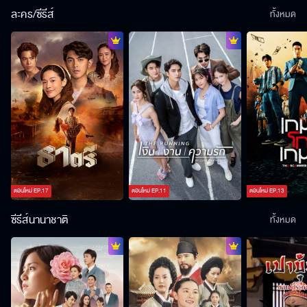
ละคร/ซีรีส์
ทั้งหมด
ตอนใหม่
EP.
17
ตอนใหม่
EP.
11
ตอนใหม่
EP.
13
ซีรีส์นานาชาติ
ทั้งหมด