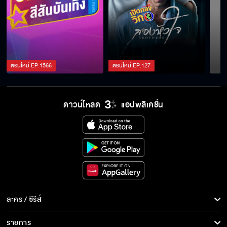
มิ้นต์ พร้อมตอบคำถาม ของทุกคนแล้วนะ
ตอนใหม่
EP.
1566
ตอนใหม่
EP.
127
5 คำถาม ที่จะถูกตอบโดย นนกุล จะเป็นเรื่องอะไร
??
ดาวน์โหลด
แอปพลิเคชั่น
คำถามไหนจะได้รับคำตอบจาก แต้ว ณฐพร
ละคร / ซีรีส์
ละคร/ซีรีส์
รายการ