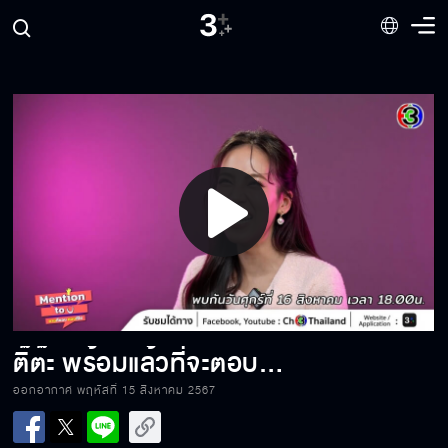
มีน พีรวิชญ์ ใครคือตัวป่วนในกอง
จักระ!! คืออะไร เตรียมตัวกันได้เลย พรุ่งนี้ 6 โมง
เย็น ณิชา ณัฏฐณิชา
Play
มุมมองความรักของ เจมส์ มาร์ จะเป็นอย่างไร?
Video
ถ้า พีพี ปุญญ์ปรีดี เป็นไอศกรีมจะเป็นรสอะไร
น้า?
ติ๊ต๊ะ พร้อมแล้วที่จะตอบคำถามของทุกคน
ออกอากาศ พฤหัสที่ 15 สิงหาคม 2567
สำหรับ #เก้านพเก้า เปรียบเหมือนอะไร กดมาดู
แล้วคุณจะรู้