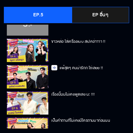
EP.5
EP อื่นๆ
ผมเป็นคนเรียบร้อยยย !!
ขาวหล่อ ใส่เครื่องแบบ สเปคอ่าาาา !!
แพ้สุดๆ คนน่ารักก ใช่เลยย !!
เรื่องนี้ผมไม่เคยพูดเลย นะ !!!
เป็นคำถามที่ไม่เคยมีใครถามมาก่อนนน