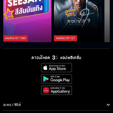
ดูแลทุกปัญหา รวมทั้งปัญหาหัวใจ
แค้น...ลูกค้าของฉันได้ถูกแย่งไป !!!
ตอนใหม่
EP.
1565
ตอนใหม่
EP.
127
แจกท่าเด็ด สำหรับชาว ออฟฟิศซินโดรม
ดาวน์โหลด
แอปพลิเคชั่น
แฟนคลับก็เหมือนน้ำ เพราะหนูขาดน้ำไม่ได้
สเปคเป็นยังไงไม่รู้ ขออยู่ด้วยแล้วสบายใจก็พอ
ละคร / ซีรีส์
ละคร/ซีรีส์