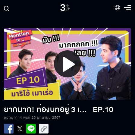
ผมเป็นคนเรียบร้อยยย !!
ขาวหล่อ ใส่เครื่องแบบ สเปคอ่าาาา !!
Play
แพ้สุดๆ คนน่ารักก ใช่เลยย !!
Video
เรื่องนี้ผมไม่เคยพูดเลย นะ !!!
ยากมาก! ท่องบทอยู่ 3 เดือน???
EP.10
ออกอากาศ พุธที่ 26 มิถุนายน 2567
เป็นคำถามที่ไม่เคยมีใครถามมาก่อนนน