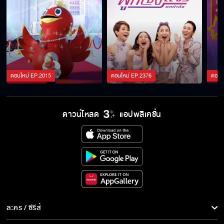
ลำไยดำ เฮ้ยย ลำไยดัง เฮ้ยย ถูกแล้ว !
รับสมัครเพื่อนไปขี่ม้าหลายอัตรา
ตอนใหม่
EP.
2015
ตอนใหม่
EP.
2376
ตอนใ
แอบกระซิบเบาๆ ว่าเขาก็มุ้งมิ้งกันอยู่นะ
ดาวน์โหลด
แอปพลิเคชั่น
เจ้าความรัก กับ เจ้า หัวใจ
อยู่กับคนอีสานเยอะจนเว้าเป็นเฉยยย
ละคร / ซีรีส์
ละคร/ซีรีส์