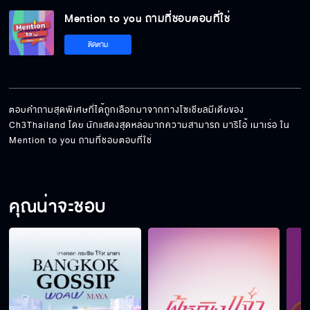
Mention to you ถามที่ชอบตอบที่ใช่
ดูแลทุกปัญหา รวมทั้งปัญหาหัวใจ
ติดตาม
แค้น...ลูกค้าของฉันได้ถูกแย่งไป !!!
ตอบคำถามสุดพิเศษที่ได้ถูกเลือกมาจากทางโซเชียลมีเดียของ 
Ch3Thailand โดย นักแสดงสุดหล่อมากความสามารถ มาริโอ้ เมาเร่อ ใน 
Mention to you ถามที่ชอบตอบที่ใช่
แจกท่าเด็ด สำหรับชาว ออฟฟิศซินโดรม
คุณน่าจะชอบ
แฟนคลับก็เหมือนน้ำ เพราะหนูขาดน้ำไม่ได้
สเปคเป็นยังไงไม่รู้ ขออยู่ด้วยแล้วสบายใจก็พอ