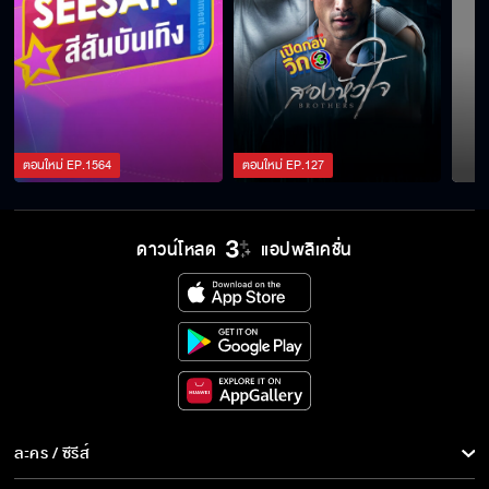
เรื่องกินเรื่องใหญ่เพราะผมชอบกินทุกอย่างเลยนะ
สิ
พวกผมนี้หน้าเหวอกันตลอดเลย
ตอนใหม่
EP.
1564
ตอนใหม่
EP.
127
"ติ๊ต๊ะ" ลั่น หนูก็สู้คนนะ!!
ดาวน์โหลด
แอปพลิเคชั่น
"มีน" บ่นอุบ ส่วนสูงเป็นเหตุ ไม่เคยได้ราคาเด็ก!!
เรื่องมันแซ่บตั้งแต่อยู่บนเครื่องบินละ !!
ละคร / ซีรีส์
ละคร/ซีรีส์