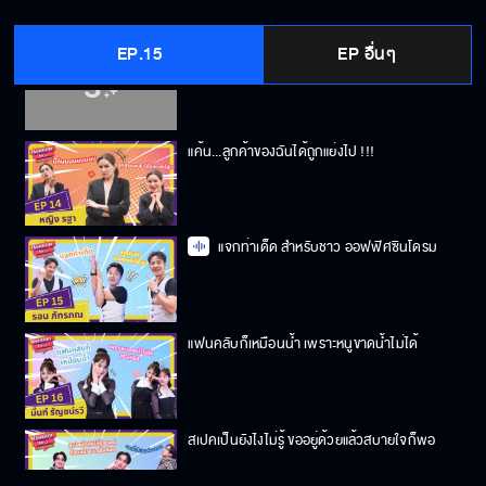
EP.15
EP อื่นๆ
ดูแลทุกปัญหา รวมทั้งปัญหาหัวใจ
แค้น...ลูกค้าของฉันได้ถูกแย่งไป !!!
แจกท่าเด็ด สำหรับชาว ออฟฟิศซินโดรม
แฟนคลับก็เหมือนน้ำ เพราะหนูขาดน้ำไม่ได้
สเปคเป็นยังไงไม่รู้ ขออยู่ด้วยแล้วสบายใจก็พอ