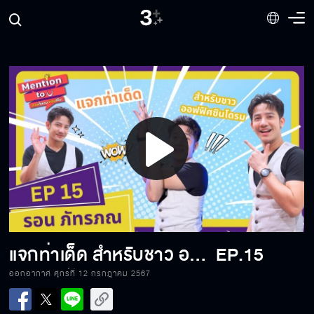
ผมนี่...ตื้อเลยยครับบบบ !!
ถ้าเราชนะตัวเอง คนที่แพ้ ก็คือ ตัวเรา???
Play
ยากมาก! ท่องบทอยู่ 3 เดือน???
Video
ไม่เคยเปิดโหมดนี้ เลยนะะะ !!!
แจกท่าเด็ด สำหรับชาว ออฟฟิศซินโดรม
EP.15
ออกอากาศ ศุกร์ที่ 12 กรกฎาคม 2567
เหมือนได้กลับไปเป็นเด็กอีกครั้ง ??