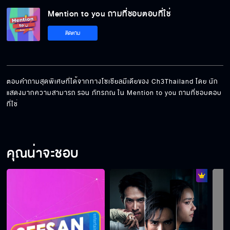
Mention to you ถามที่ชอบตอบที่ใช่
ลำไยดำ เฮ้ยย ลำไยดัง เฮ้ยย ถูกแล้ว !
ติดตาม
รับสมัครเพื่อนไปขี่ม้าหลายอัตรา
ตอบคำถามสุดพิเศษที่ได้จากทางโซเชียลมีเดียของ Ch3Thailand โดย นัก
แสดงมากความสามารถ รอน ภัทรภณ ใน Mention to you ถามที่ชอบตอบ
ที่ใช่
แอบกระซิบเบาๆ ว่าเขาก็มุ้งมิ้งกันอยู่นะ
คุณน่าจะชอบ
เจ้าความรัก กับ เจ้า หัวใจ
อยู่กับคนอีสานเยอะจนเว้าเป็นเฉยยย