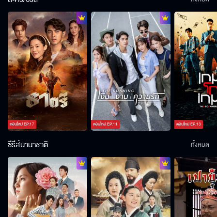
ตอนใหม่
EP.
17
ตอนใหม่
EP.
11
ตอนใหม่
EP.
13
ซีรีส์นานาชาติ
ทั้งหมด