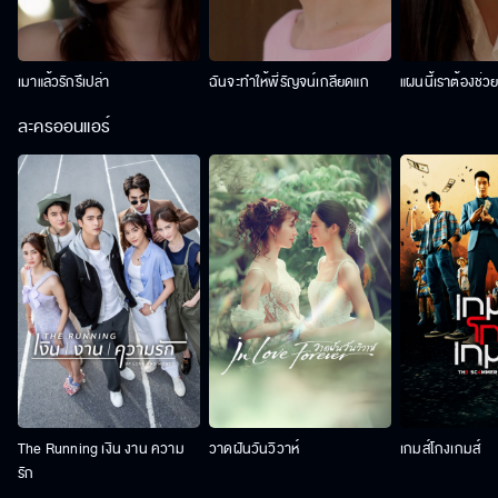
เมาแล้วรักรึเปล่า
ฉันจะทำให้พี่รัญจน์เกลียดแก
แผนนี้เราต้องช่ว
ละครออนแอร์
The Running เงิน งาน ความ
วาดฝันวันวิวาห์
เกมส์โกงเกมส์
รัก