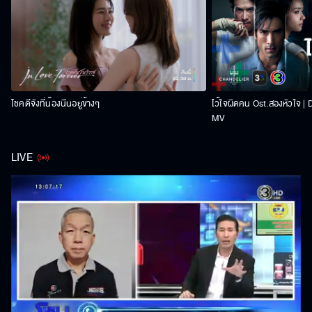
โชคดีจังที่น้องนีนอยู่ข้างๆ
ไว้ใจผิดคน Ost.สองหัวใจ |
MV
LIVE