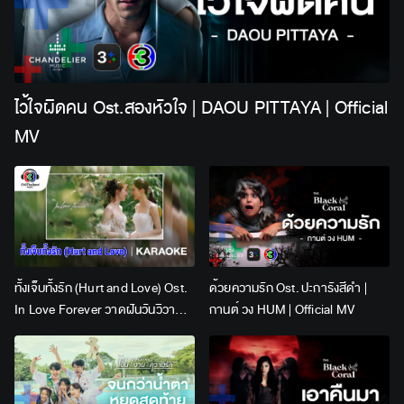
ไว้ใจผิดคน Ost.สองหัวใจ | DAOU PITTAYA | Official
MV
ทั้งเจ็บทั้งรัก (Hurt and Love) Ost.
ด้วยความรัก Ost. ปะการังสีดำ |
In Love Forever วาดฝันวันวิวาห์ |
กานต์ วง HUM | Official MV
Lingling Kwong x Orm
Kornnaphat | Official Karaoke