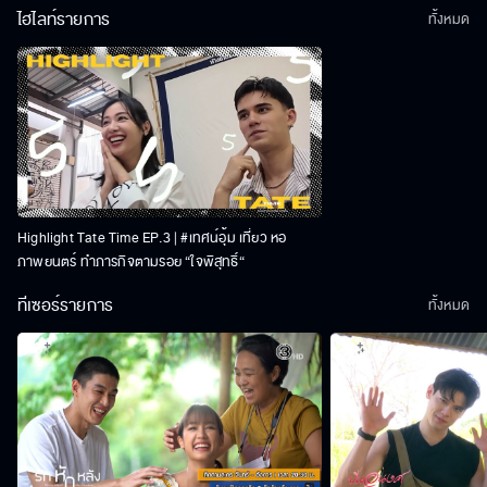
ไฮไลท์รายการ
ทั้งหมด
Highlight Tate Time EP.3 | #เทศน์อุ้ม เที่ยว หอ
ภาพยนตร์ ทำภารกิจตามรอย “ใจพิสุทธิ์“
ทีเซอร์รายการ
ทั้งหมด