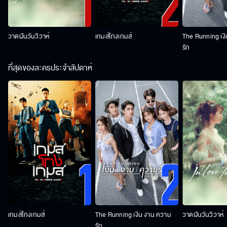
วาดฝันวันวิวาห์
เกมส์โกงเกมส์
The Running เง
รัก
ที่สุดของละครประจำสัปดาห์
เกมส์โกงเกมส์
The Running เงิน งาน ความ
วาดฝันวันวิวาห์
รัก