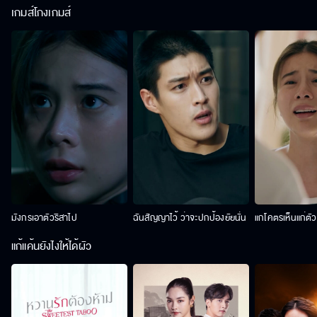
เกมส์โกงเกมส์
มังกรเอาตัวริสาไป
ฉันสัญญาไว้ ว่าจะปกป้องยัยนั่น
แกโคตรเห็นแก่ตั
แก้แค้นยังไงให้ได้ผัว