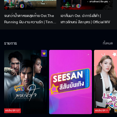
จนกว่าน้ำตาหยดสุดท้าย Ost.The
เอาคืนมา Ost. ปะการังสีดำ |
Running เงิน งาน ความรัก | Tinn |
เสาวลักษณ์ ลีละบุตร | Official MV
Official MV
รายการ
ทั้งหมด
ตอนใหม่
EP.
127
ตอนใหม่
EP.
11