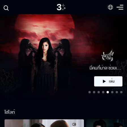
คลิก
ไฮไลท์