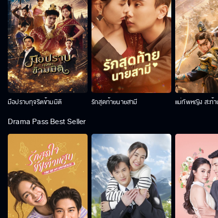
มือปราบทุจริตข้ามมิติ
รักสุดท้ายนายสามี
แม่ทัพหญิง สะท้
Drama Pass Best Seller