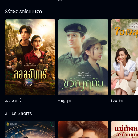
ซีรีส์ชุด รักโรแมนติก
ลออจันทร์
ขวัญฤทัย
ใจพิสุทธิ์
3Plus Shorts