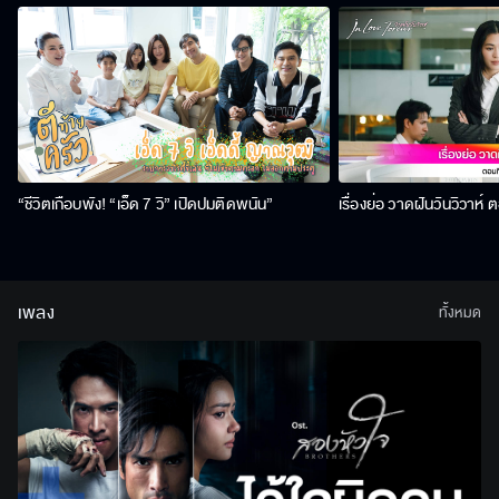
“ชีวิตเกือบพัง! “เอ็ด 7 วิ” เปิดปมติดพนัน”
เรื่องย่อ วาดฝันวันวิวาห์ ต
เพลง
ทั้งหมด