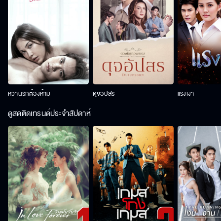
หวานรักต้องห้าม
ดุจอัปสร
แรงเงา
ดูสดติดเทรนด์ประจำสัปดาห์