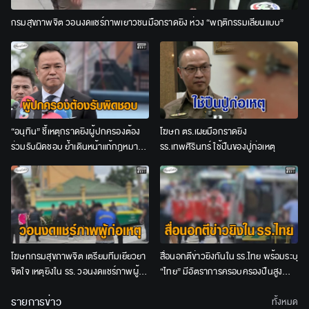
กรมสุขภาพจิต วอนงดแชร์ภาพเยาวชนมือกราดยิง ห่วง “พฤติกรรมเลียนแบบ”
“อนุทิน” ชี้เหตุกราดยิงผู้ปกครองต้อง
โฆษก ตร.เผยมือกราดยิง
ร่วมรับผิดชอบ ย้ำเดินหน้าแก้กฎหมาย
รร.เทพศิรินทร์ ใช้ปืนของปู่ก่อเหตุ
คุมอาวุธปืน
โฆษกกรมสุขภาพจิต เตรียมทีมเยียวยา
สื่อนอกตีข่าวยิงกันใน รร.ไทย พร้อมระบุ
จิตใจ เหตุยิงใน รร. วอนงดแชร์ภาพผู้
“ไทย” มีอัตราการครอบครองปืนสูง
ก่อเหตุ ห่วง “เลียนแบบ”
ที่สุดแห่งหนึ่งในภูมิภาค
รายการข่าว
ทั้งหมด