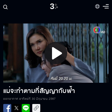
แม่ของฟ้าวางยาคุณทวดของจุฑาเทพจริงหรอคะ
ผมไม่ไว้ใจ
Play
ผมไม่ให้คุณออก
Video
ว่ายังไงนะคะ
แม่จะทำตามที่สัญญากับฟ้า
ออกอากาศ อาทิตย์ที่ 30 มิถุนายน 2567
ปัญหาใหญ่!!