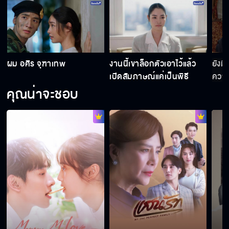
ผม อศิร จุฑาเทพ
งานนี้เขาล็อกตัวเอาไว้แล้ว
ยังมี
เปิดสัมภาษณ์แค่เป็นพิธี
ความ
คุณน่าจะชอบ