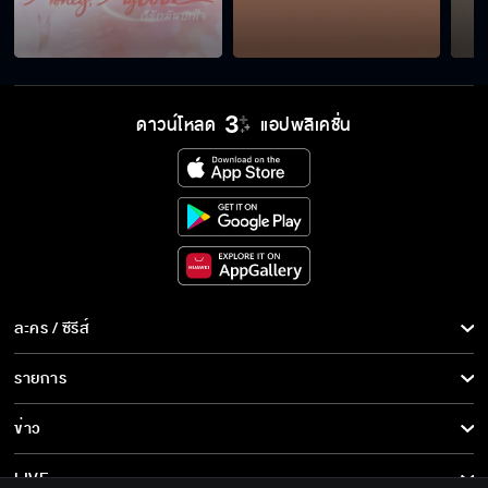
ดาวน์โหลด
แอปพลิเคชั่น
ละคร / ซีรีส์
ละคร/ซีรีส์
รายการ
ซีรีส์นานาชาติ
รายการทั้งหมด
ข่าว
การ์ตูน & เกม
ข่าวทั้งหมด
LIVE