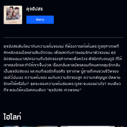
ดุจอัปสร
มีเรื่องด่วน
ติดตาม
ดุจอัปสร คืนนี้เสนอเป็นตอนแรก
ดุจอัปสรเติบโตมากับความแค้นของแม่ ที่ต้องการแก้แค้นตระกูลจุฑาเทพที่
หักหลังเธอเมื่อหลายสิบปีกก่อน เพื่อแลกกับการยอมรักษาตัวของแม่ ดุจ
อัปสรยอมมาสมัครงานที่บริษัทของจุฑาเทพเพื่อหวังจะตีสนิทกับรณภูมิ ที่ให้
"ดุจอัปสร" เริ่มตอนแรก 22 มิถุนายนนี้
เขาหลงรักและทำให้เขาเจ็บปวด เรื่องกลับตาลปัตรตอนที่คนตกหลุมรักกลับ
เป็นดุจอัปสรเอง และคนที่เธอรักคืออศิร จุฑาเทพ ผู้ชายที่เคยช่วยชีวิตของ
เธอไว้นั่นเอง ความแค้นของ แม่กับความรักของลูก ความกตัญญูจะปิดตาย
รักแท้ได้หรือไม่? จุดจบของความแค้นสองตระกูลจะจบลงอย่างไร? คนเดียว
"ดุจอัปสร" เริ่ม 22 มิถุนายนนี้
ที่จะตอบได้คงมีแค่คนเดียว “ดุจอัปสร เทวพรหม”
ไฮไลท์
ดุจอัปสร เร็วๆ นี้