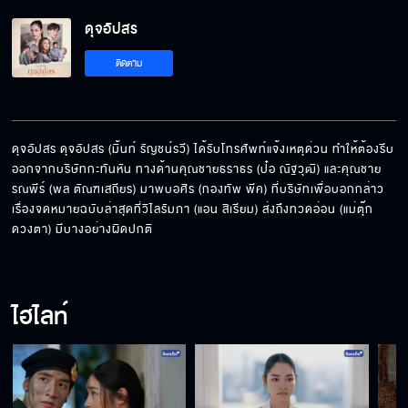
ดุจอัปสร EP.5
ดุจอัปสร
ติดตาม
ดุจอัปสร EP.6
ดุจอัปสร ดุจอัปสร (มิ้นท์ รัญชน์รวี) ได้รับโทรศัพท์แจ้งเหตุด่วน ทำให้ต้องรีบ
ออกจากบริษัทกะทันหัน ทางด้านคุณชายธราธร (ป๋อ ณัฐวุฒิ) และคุณชาย
ดุจอัปสร EP.7
รณพีร์ (พล ตัณฑเสถียร) มาพบอศิร (กองทัพ พีค) ที่บริษัทเพื่อบอกกล่าว
เรื่องจดหมายฉบับล่าสุดที่วิไลรัมภา (แอน สิเรียม) ส่งถึงทวดอ่อน (แม่ตุ๊ก 
ดวงตา) มีบางอย่างผิดปกติ
ดุจอัปสร EP.8
ไฮไลท์
ดุจอัปสร EP.9