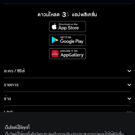
ดุจอัปสร EP.15
ดาวน์โหลด
แอปพลิเคชั่น
ละคร / ซีรีส์
ละคร/ซีรีส์
รายการ
ซีรีส์นานาชาติ
รายการทั้งหมด
ข่าว
การ์ตูน & เกม
ข่าวทั้งหมด
LIVE
รายการข่าว
ทีวีออนไลน์
เกี่ยวกับเรา
เว็บไซต์นี้ใช้คุกกี้
ข่าวประชาสัมพันธ์
เว็บไซต์นี้ใช้คุกกี้เพื่อวัตถุประสงค์ในการปรับปรุงประสบการณ์ของผู้ใช้ให้ดียิ่งขึ้น