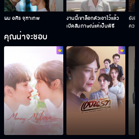
ดุจอัปสร EP.10
ผม อศิร จุฑาเทพ
งานนี้เขาล็อกตัวเอาไว้แล้ว
ยังมี
เปิดสัมภาษณ์แค่เป็นพิธี
ความ
ดุจอัปสร EP.11
คุณน่าจะชอบ
ดุจอัปสร EP.12
ดุจอัปสร EP.13
ดุจอัปสร EP.14