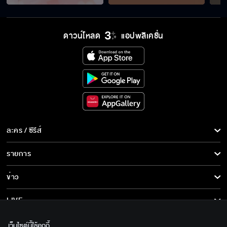
ดุจอัปสร EP.15
ดาวน์โหลด
แอปพลิเคชั่น
ละคร / ซีรีส์
ละคร/ซีรีส์
รายการ
ซีรีส์นานาชาติ
รายการทั้งหมด
ข่าว
การ์ตูน & เกม
ข่าวทั้งหมด
LIVE
รายการข่าว
ทีวีออนไลน์
เกี่ยวกับเรา
เว็บไซต์นี้ใช้คุกกี้