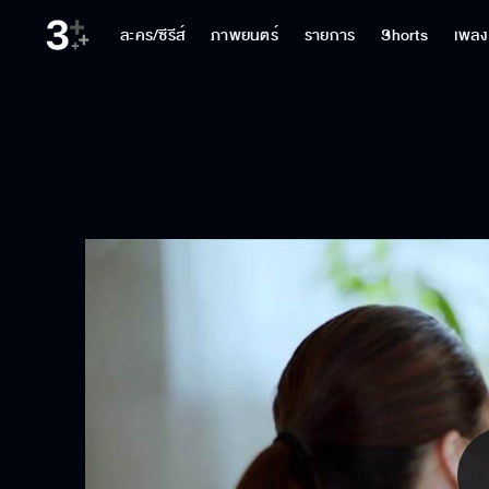
ละคร/ซีรีส์
ภาพยนตร์
รายการ
Shorts
เพลง