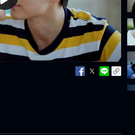
lay
ideo