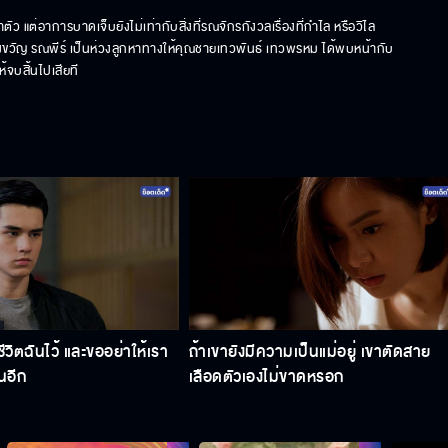
แต่อาการบาดเจ็บยังไม่เท่ากับสิ่งที่รณจักรกังวลเรื่องที่กำไล หรือวิไล
ียงขวัญ รณพีร์ เป็นห่วงลูกหาทางให้คุณชายเทวพันธ์ เทวพรหม ได้พบหน้ากับ
จบสิ้นไปเสียที
ีวิตฉันไว้ และขออย่าให้เรา
ถ้าเขายังมีความเป็นแม่อยู่ เขาตัดสาย
นอีก
เลือดตัวเองไม่ขาดหรอก