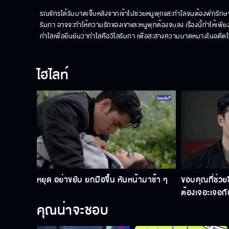
รณจักรได้รับบาดเจ็บหลังจากเข้าไปช่วยหนูพุกและกำไลจนต้องพักรักษาตัว 
รัมภา อาจจะทำให้ความรักของเขาและหนูพุกต้องจบลง เรื่องนี้ทำให้เพ
กำไลเพื่อยืนยันว่ากำไลคือวิไลรัมภา เพื่อสะสางความบาดหมางในอดีตให้
ไฮไลท์
หยุด อย่าขยับ ยกมือขึ้น หันหน้ามาช้า ๆ
ขอบคุณที่ช่วยช
ต้องเจอะเจอกั
คุณน่าจะชอบ