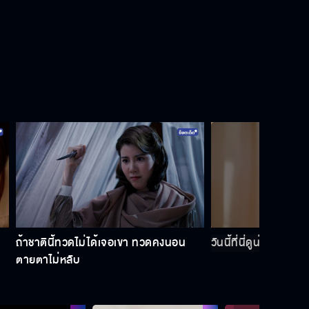
ฉันไม่ปล่อยให้แกไปกันสองคนหรอกนะ
เดี๋ยวไปทำอะไรไม่งาม
ตามหาตั้งนาน ที่แท้ก็อยู่ใกล้ตัว
น้าไลหายตัวไปแล้ว !!!
ถ้าชาตินี้ทวดไม่ได้เจอเขา ทวดคงนอน
วันนี้ที่นี่ดูน่าอึดอัดม
ตายตาไม่หลับ
หนูพุกของเป็นตัวแทนลูก มากรา
บน้าไลนะคะ