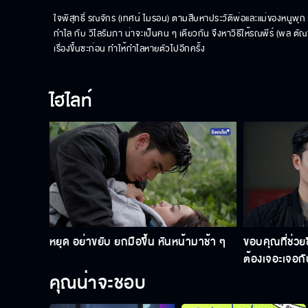
ใจพิสุทธิ์ รณจักร (เทศน์ ไมรอน) ตามสืบหาประวัติพ่อและแม่ของหนูพุก (อ
กำไล กับ วิไลรัมภา น่าจะเป็นคน ๆ เดียวกัน จึงหาวิธีให้รณพีร์ (พล ตัณ
เรื่องขึ้นซะก่อน ทำให้กำไลหายตัวไปอีกครั้ง
ไฮไลท์
หยุด อย่าขยับ ยกมือขึ้น หันหน้ามาช้า ๆ
ขอบคุณที่ช่วยช
ต้องเจอะเจอกั
คุณน่าจะชอบ