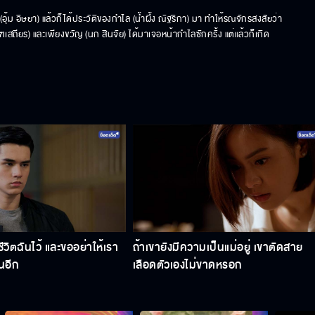
ุ้ม อิษยา) แล้วก็ได้ประวัติของกำไล (น้ำผึ้ง ณัฐริกา) มา ทำให้รณจักรสงสัยว่า
ฑเสถียร) และเพียงขวัญ (นก สินจัย) ได้มาเจอหน้ากำไลซักครั้ง แต่แล้วก็เกิด
ีวิตฉันไว้ และขออย่าให้เรา
ถ้าเขายังมีความเป็นแม่อยู่ เขาตัดสาย
นอีก
เลือดตัวเองไม่ขาดหรอก