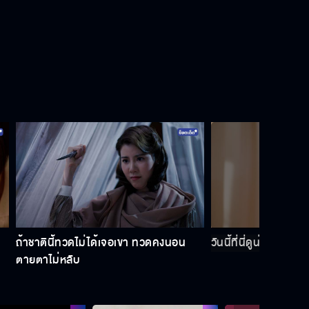
ต้องหาตัวเธอให้เจอ ก่อนที่เธอจะเจอ
กับย่าอ่อน
ความรักชนะทุกสิ่ง
หนูพุกจะยอมให้เรื่องนี้ทำให้เราเลิกรัก
กันเหรอ
ถ้าชาตินี้ทวดไม่ได้เจอเขา ทวดคงนอน
วันนี้ที่นี่ดูน่าอึดอัดม
ม.ล.วิไลรัมภา เธอมีข่าวว่าเป็นคู่หมั้น
ตายตาไม่หลับ
คุณชายรณพีร์