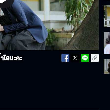
lay
ideo
้าไลนะคะ