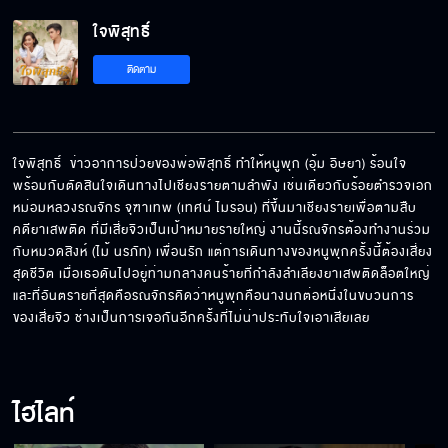
ใจพิสุทธิ์ EP.1[5/6]
ใจพิสุทธิ์
ติดตาม
ใจพิสุทธิ์ EP.1[6/6]
ใจพิสุทธิ์  ข่าวอาการป่วยของพ่อพิสุทธิ์ ทำให้หนูพุก (อุ้ม อิษยา) ร้อนใจ
พร้อมกับตัดสินใจเดินทางไปเชียงรายตามลำพัง เช่นเดียวกับร้อยตำรวจเอก
หม่อมหลวงรณจักร จุฑาเทพ (เทศน์ ไมรอน) ที่ขึ้นมาเชียงรายเพื่อตามสืบ
คดียาเสพติด ที่มีเสี่ยจิวเป็นเป้าหมายรายใหญ่ งานนี้รณจักรต้องทำงานร่วม
กับหมวดสิงห์ (ไม้ นรภัท) เพื่อนรัก แต่การเดินทางของหนูพุกครั้งนี้ต้องเสี่ยง
สุดชีวิต เมื่อเธอดันไปอยู่ท่ามกลางคนร้ายที่กำลังลำเลียงยาเสพติดล็อตใหญ่ 
และที่อันตรายที่สุดคือรณจักรคิดว่าหนูพุกคือนางนกต่อหนึ่งในขบวนการ
ของเสี่ยจิว ช่างเป็นการเจอกันอีกครั้งที่ไม่น่าประทับใจเอาเสียเลย
ไฮไลท์