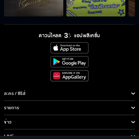
ดาวน์โหลด
แอปพลิเคชั่น
ละคร / ซีรีส์
ละคร/ซีรีส์
รายการ
ซีรีส์นานาชาติ
รายการทั้งหมด
ข่าว
การ์ตูน & เกม
ข่าวทั้งหมด
LIVE