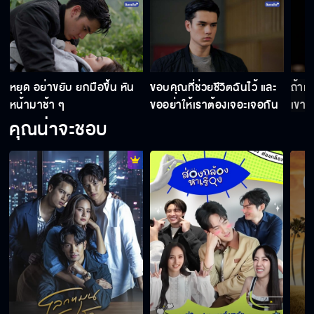
า
หยุด อย่าขยับ ยกมือขึ้น หัน
ขอบคุณที่ช่วยชีวิตฉันไว้ และ
ถ้าเข
หน้ามาช้า ๆ
ขออย่าให้เราต้องเจอะเจอกัน
เขาต
อีก
หรอ
คุณน่าจะชอบ