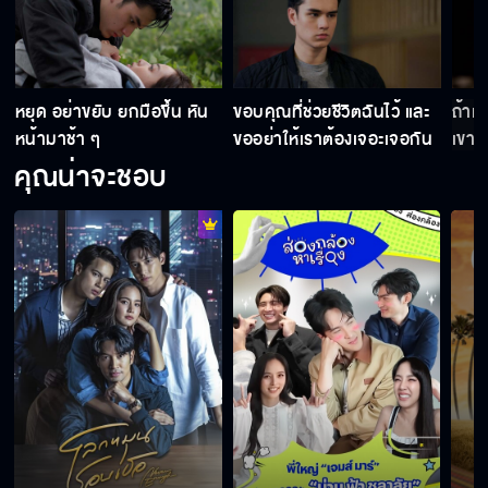
า
หยุด อย่าขยับ ยกมือขึ้น หัน
ขอบคุณที่ช่วยชีวิตฉันไว้ และ
ถ้าเข
หน้ามาช้า ๆ
ขออย่าให้เราต้องเจอะเจอกัน
เขาต
อีก
หรอ
คุณน่าจะชอบ