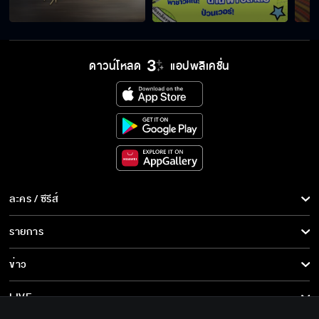
ดาวน์โหลด
แอปพลิเคชั่น
ละคร / ซีรีส์
ละคร/ซีรีส์
รายการ
ซีรีส์นานาชาติ
รายการทั้งหมด
ข่าว
การ์ตูน & เกม
ข่าวทั้งหมด
LIVE
รายการข่าว
ทีวีออนไลน์