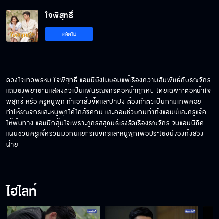
ใจพิสุทธิ์ EP.6[5/6]
ใจพิสุทธิ์
ติดตาม
ใจพิสุทธิ์ EP.6[6/6]
ดวงใจเทวพรหม ใจพิสุทธิ์ แอนนี่ยังไม่ยอมแพ้เรื่องความสัมพันธ์กับรณจักร 
แถมยังพยายามแสดงตัวเป็นแฟนรณจักรต่อหน้าทุกคน โดยเฉพาะต่อหน้าใจ
พิสุทธิ์ หรือ ครูหนูพุก ทำเอาส้มจี๊ดและปาปัง ต้องทำตัวเป็นกามเทพคอย
ทำให้รณจักรและหนูพุกได้ใกล้ชิดกัน และคอยช่วยกันท่าทั้งแอนนี่และครูแจ๊ค
ให้พ้นทาง แอนนี่กลุ้มใจเพราะถูกรสสุคนธ์เร่งรัดเรื่องรณจักร จนแอนนี่คิด
แผนชวนครูแจ๊คร่วมมือกันแยกรณจักรและหนูพุกเพื่อประโยชน์ของทั้งสอง
ฝ่าย
ไฮไลท์