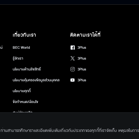
เกี่ยวกับเรา
ติดตามเราได้ที่
น์
BEC World
3Plus
รู้จักเรา
3Plus
นโยบายด้านลิขสิทธิ์
3Plus
นโยบายคุ้มครองข้อมูลส่วนบุคคล
3Plus
นโยบายคุกกี้
ข้อกำหนด/เงื่อนไข
ศูนย์ช่วยเหลือ
gkok Entertainment Co.,Ltd. All Rights Reserved. Powered by BECi Corpo
ึ้น ท่านสามารถศึกษารายละเอียดเพิ่มเติมเกี่ยวกับประเภทของคุกกี้ที่เราจัดเก็บ เหตุผลในการใช้