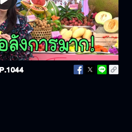
lay
ideo
P.1044