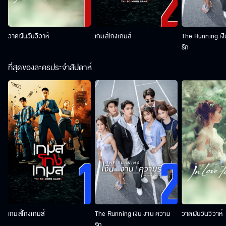
วาดฝันวันวิวาห์
เกมส์โกงเกมส์
The Running เง
รัก
ที่สุดของละครประจำสัปดาห์
เกมส์โกงเกมส์
The Running เงิน งาน ความ
วาดฝันวันวิวาห์
รัก