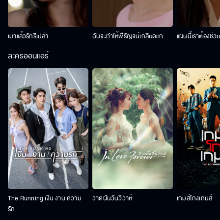
เมาแล้วรักรึเปล่า
ฉันจะทำให้พี่รัญจน์เกลียดแก
แผนนี้เราต้องช่ว
ละครออนแอร์
The Running เงิน งาน ความ
วาดฝันวันวิวาห์
เกมส์โกงเกมส์
รัก