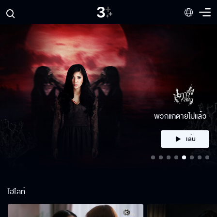
คลิก
ไฮไลท์