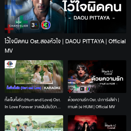
ไว้ใจผิดคน Ost.สองหัวใจ | DAOU PITTAYA | Official
MV
ทั้งเจ็บทั้งรัก (Hurt and Love) Ost.
ด้วยความรัก Ost. ปะการังสีดำ |
In Love Forever วาดฝันวันวิวาห์ |
กานต์ วง HUM | Official MV
Lingling Kwong x Orm
Kornnaphat | Official Karaoke