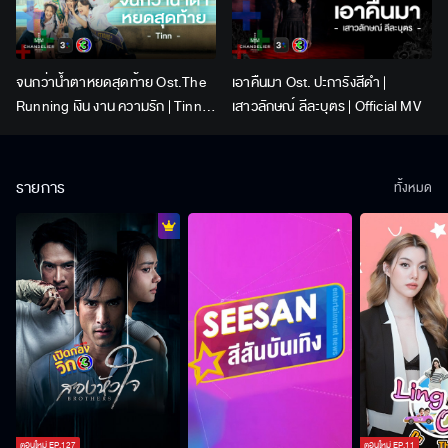
จนกว่าน้ำตาหยดสุดท้าย Ost.The
เอาคืนมา Ost. ปะการังสีดำ |
Running เงิน งาน ความรัก | Tinn |
เสาวลักษณ์ ลีละบุตร | Official MV
Official MV
รายการ
ทั้งหมด
ตอนใหม่
EP.
127
ตอนใหม่
EP.
11