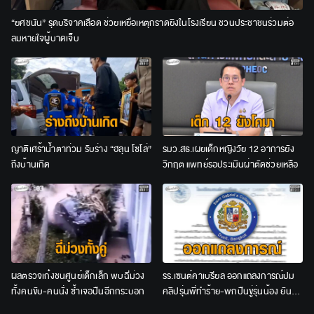
“ยศชนัน” รุดบริจาคเลือด ช่วยเหยื่อเหตุกราดยิงในโรงเรียน ชวนประชาชนร่วมต่อ
ลมหายใจผู้บาดเจ็บ
ญาติเศร้าน้ำตาท่วม รับร่าง “ฮลุน โซโล่”
รมว.สธ.เผยเด็กหญิงวัย 12 อาการยัง
ถึงบ้านเกิด
วิกฤต แพทย์รอประเมินผ่าตัดช่วยเหลือ
ผลตรวจเก๋งชนศูนย์เด็กเล็ก พบฉี่ม่วง
รร.เซนต์คาเบรียล ออกแถลงการณ์ปม
ทั้งคนขับ-คนนั่ง ซ้ำเจอปืนอีกกระบอก
คลิปรุ่นพี่ทำร้าย-พกปืนขู่รุ่นน้อง ยัน
ลงโทษเด็ดขาด ไม่สนับสนุนความรุนแรง