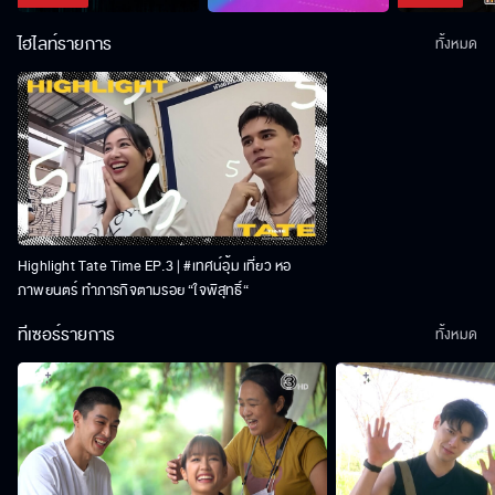
ไฮไลท์รายการ
ทั้งหมด
Highlight Tate Time EP.3 | #เทศน์อุ้ม เที่ยว หอ
ภาพยนตร์ ทำภารกิจตามรอย “ใจพิสุทธิ์“
ทีเซอร์รายการ
ทั้งหมด