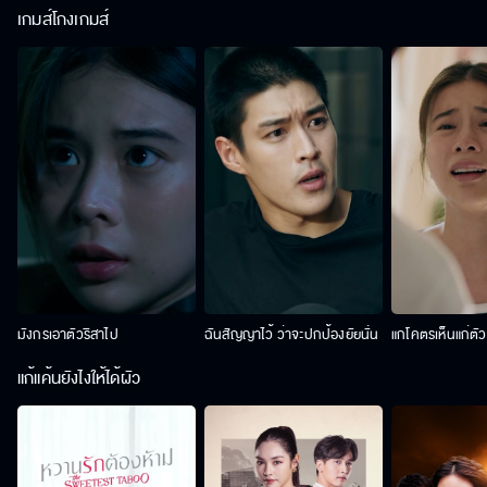
เกมส์โกงเกมส์
มังกรเอาตัวริสาไป
ฉันสัญญาไว้ ว่าจะปกป้องยัยนั่น
แกโคตรเห็นแก่ตั
แก้แค้นยังไงให้ได้ผัว