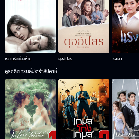
หวานรักต้องห้าม
ดุจอัปสร
แรงเงา
ดูสดติดเทรนด์ประจำสัปดาห์