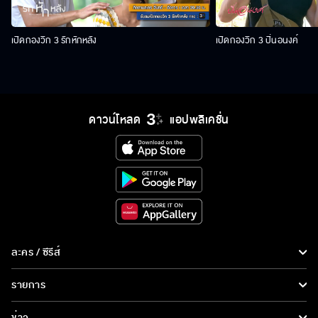
เปิดกองวิก 3 รักหักหลัง
เปิดกองวิก 3 ปิ่นอนงค์
ดาวน์โหลด
แอปพลิเคชั่น
ละคร / ซีรีส์
ละคร/ซีรีส์
รายการ
ซีรีส์นานาชาติ
รายการทั้งหมด
ข่าว