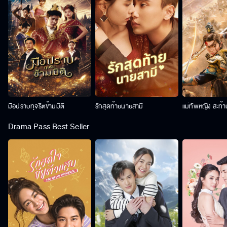
มือปราบทุจริตข้ามมิติ
รักสุดท้ายนายสามี
แม่ทัพหญิง สะท้
Drama Pass Best Seller