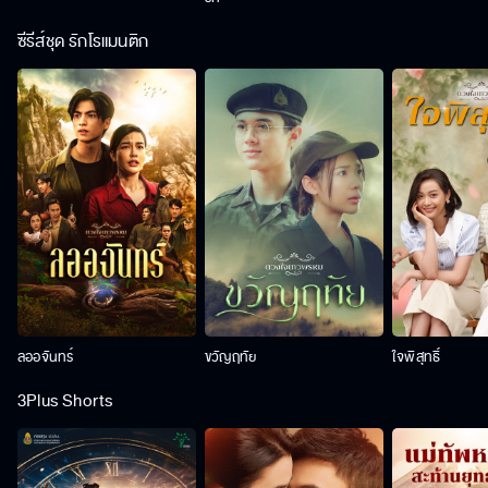
ซีรีส์ชุด รักโรแมนติก
ลออจันทร์
ขวัญฤทัย
ใจพิสุทธิ์
3Plus Shorts