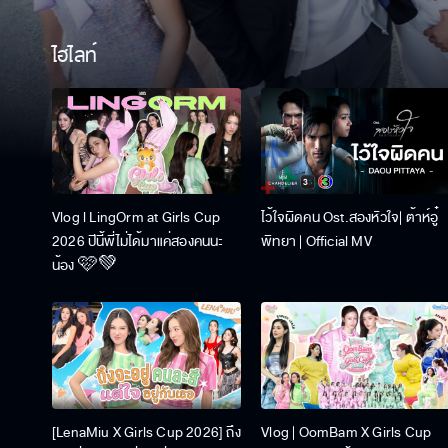
ไฮไลท์
Vlog l LingOrm at Girls Cup
ไว้ใจผิดคน Ost.สองหัวใจ| ต้าห์อู๋
2026 ปีนี้พี่ไม่ได้มาแค่สองคนนะ
พิทยา | Official MV
น้อง 🩷💚
[LenaMiu X Girls Cup 2026] ถึง
Vlog | OomBam X Girls Cup