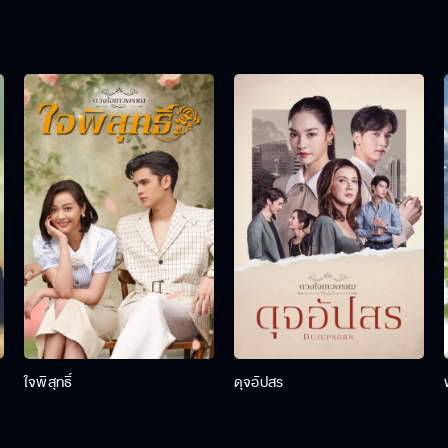
ใจพิสุทธิ์
ดุจอัปสร