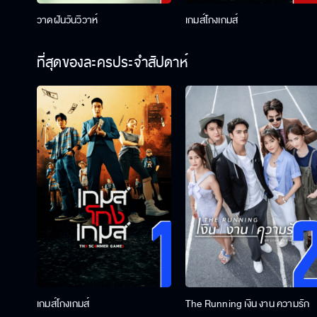
วาดฝันวันวิวาห์
เกมส์โกงเกมส์
ที่สุดของละครประจำสัปดาห์
เกมส์โกงเกมส์
The Running เงิน งาน ความรัก