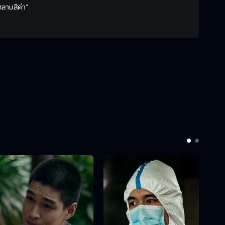
ุหลาบสีดำ"