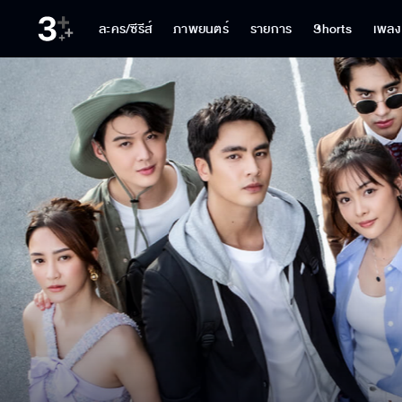
ละคร/ซีรีส์
ภาพยนตร์
รายการ
Shorts
เพลง