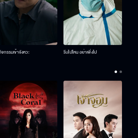
กิจกรรมเข้าจังหวะ
รีบไปไหน อย่าเพิ่งไป
รางว