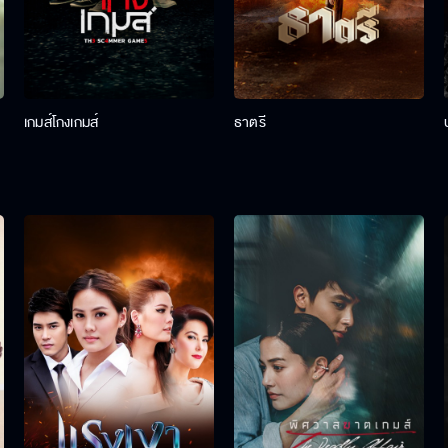
เกมส์โกงเกมส์
ธาตรี