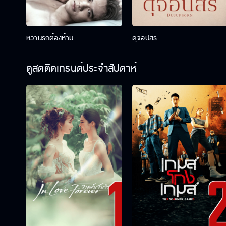
หวานรักต้องห้าม
ดุจอัปสร
ดูสดติดเทรนด์ประจำสัปดาห์