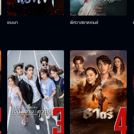
แรงเงา
พิศวาสฆาตเกมส์