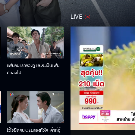
LIVE
แฟนคนแรกของกู และจะเป็นแฟน
ตลอดไป
Stream
Unmute
ไว้ใจผิดคน Ost.สองหัวใจ| ต้าห์อู๋