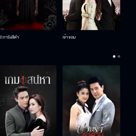
ปะการังสีดำ
เจ้าจอม
รักกั