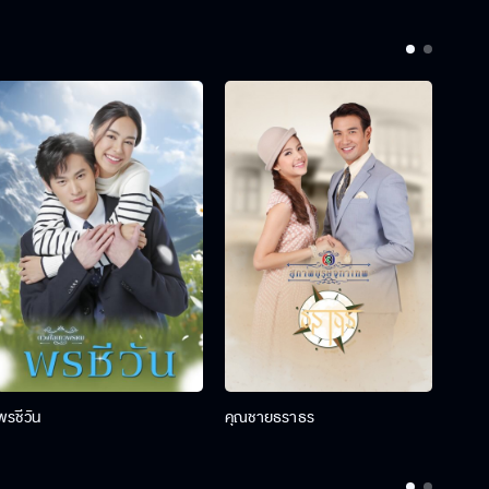
พรชีวัน
คุณชายธราธร
คุณช