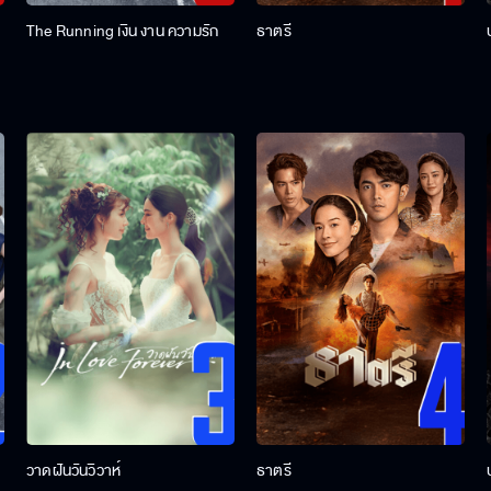
The Running เงิน งาน ความรัก
ธาตรี
วาดฝันวันวิวาห์
ธาตรี