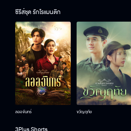
ซีรีส์ชุด รักโรแมนติก
ลออจันทร์
ขวัญฤทัย
3Plus Shorts