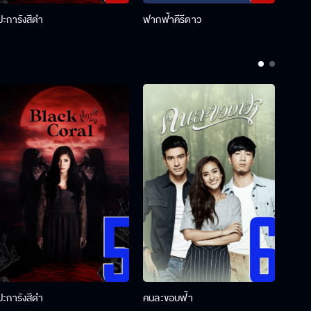
ปะการังสีดำ
ฟากฟ้าคีรีดาว
พ่อคร
ปะการังสีดำ
คนละขอบฟ้า
ผู้กอ