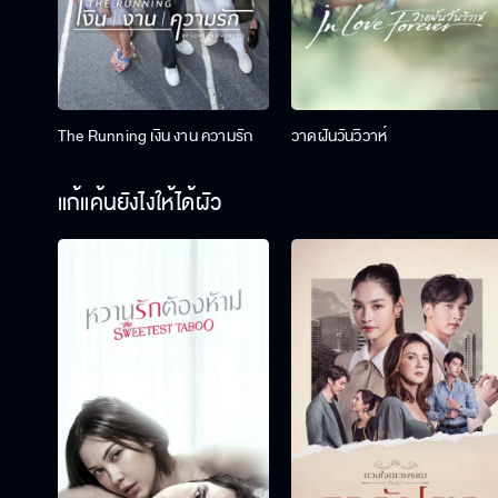
The Running เงิน งาน ความรัก
วาดฝันวันวิวาห์
แก้แค้นยังไงให้ได้ผัว