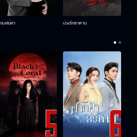
เกมเสน่หา
บ่วงรักซาตาน
บ่วงห