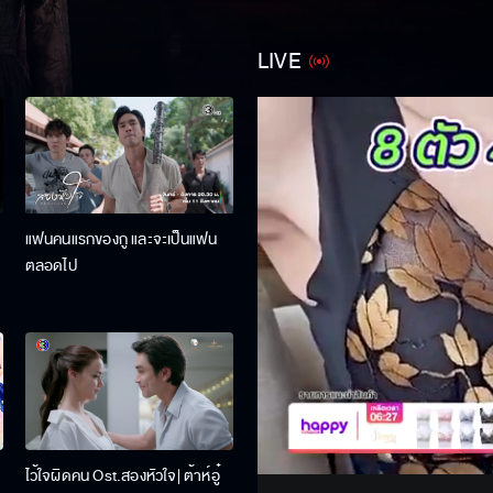
LIVE
แฟนคนแรกของกู และจะเป็นแฟน
ตลอดไป
Stream
Unmute
ไว้ใจผิดคน Ost.สองหัวใจ| ต้าห์อู๋