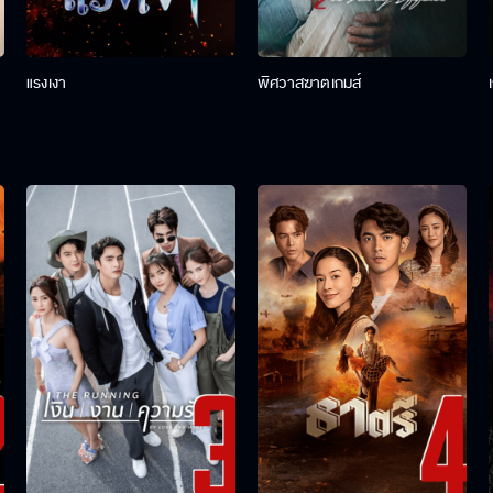
แรงเงา
พิศวาสฆาตเกมส์