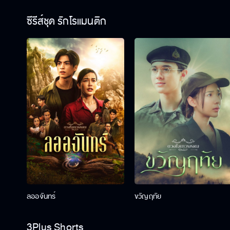
ซีรีส์ชุด รักโรแมนติก
ลออจันทร์
ขวัญฤทัย
3Plus Shorts