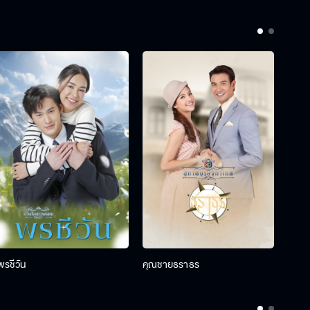
พรชีวัน
คุณชายธราธร
คุณช