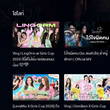
ไฮไลท์
Vlog l LingOrm at Girls Cup
ไว้ใจผิดคน Ost.สองหัวใจ| ต้าห์อู๋
2026 ปีนี้พี่ไม่ได้มาแค่สองคนนะ
พิทยา | Official MV
น้อง 🩷💚
[LenaMiu X Girls Cup 2026] ถึง
Vlog | OomBam X Girls Cup