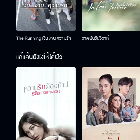
The Running เงิน งาน ความรัก
วาดฝันวันวิวาห์
แก้แค้นยังไงให้ได้ผัว