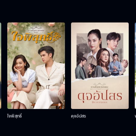
ใจพิสุทธิ์
ดุจอัปสร