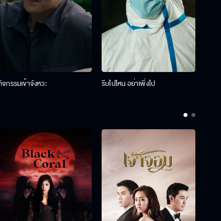
กิจกรรมเข้าจังหวะ
รีบไปไหน อย่าเพิ่งไป
รางว