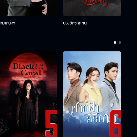
เกมเสน่หา
บ่วงรักซาตาน
บ่วงห