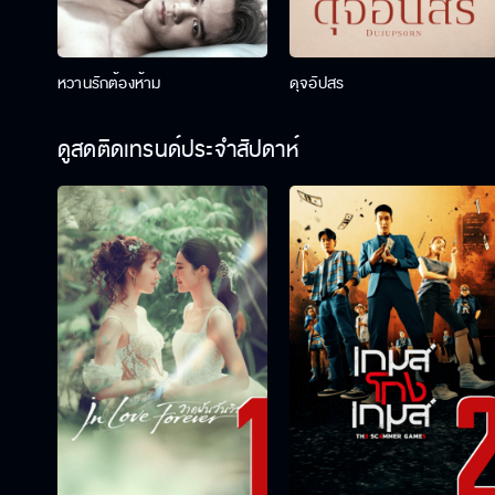
หวานรักต้องห้าม
ดุจอัปสร
ดูสดติดเทรนด์ประจำสัปดาห์