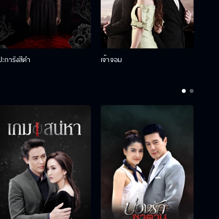
ปะการังสีดำ
เจ้าจอม
รักกั