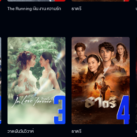
The Running เงิน งาน ความรัก
ธาตรี
วาดฝันวันวิวาห์
ธาตรี