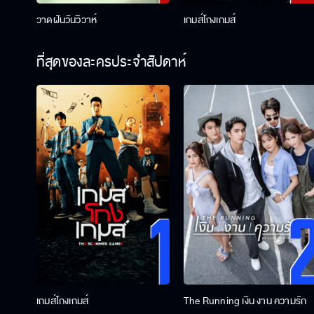
วาดฝันวันวิวาห์
เกมส์โกงเกมส์
ที่สุดของละครประจำสัปดาห์
เกมส์โกงเกมส์
The Running เงิน งาน ความรัก