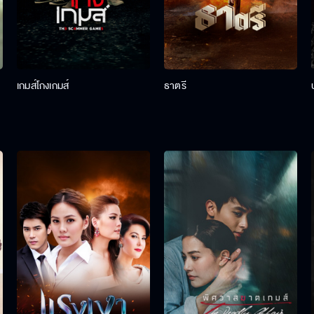
เกมส์โกงเกมส์
ธาตรี