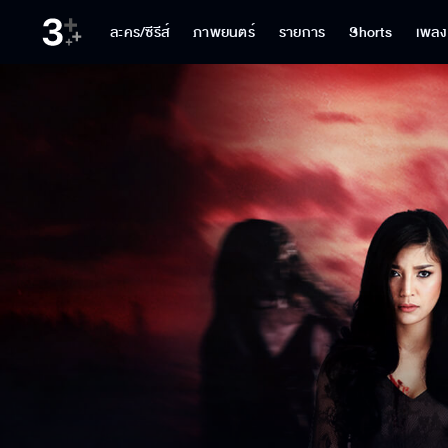
ละคร/ซีรีส์
ภาพยนตร์
รายการ
Shorts
เพลง