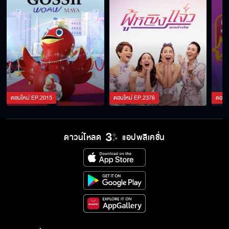
ตอนใหม่
EP.
2015
ตอนใหม่
EP.
2376
ตอนใ
ดาวน์โหลด
แอปพลิเคชั่น