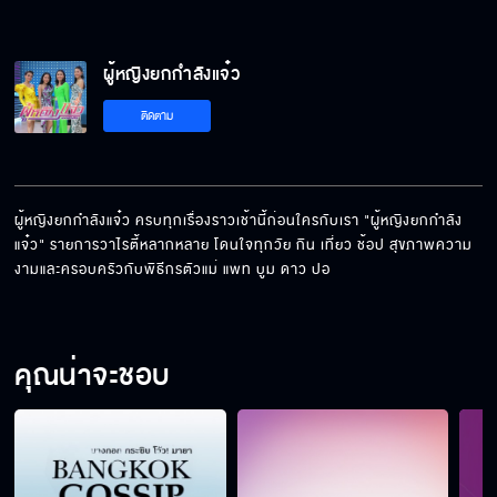
ผู้หญิงยกกำลังแจ๋ว
ติดตาม
ผู้หญิงยกกำลังแจ๋ว ครบทุกเรื่องราวเช้านี้ก่อนใครกับเรา "ผู้หญิงยกกำลัง
แจ๋ว" รายการวาไรตี้หลากหลาย โดนใจทุกวัย กิน เที่ยว ช้อป สุขภาพความ
งามและครอบครัวกับพิธีกรตัวแม่ แพท บูม ดาว ปอ
คุณน่าจะชอบ