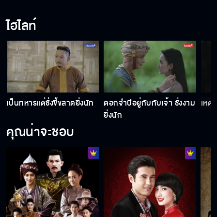
ไฮไลท์
เป็นทหารแต่ชั่งขี้ขลาดยิ่งนัก
ดอกจำปีอยู่กับกับเจ้า ชั่งงาม
เหตุใ
ยิ่งนัก
คุณน่าจะชอบ