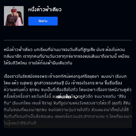
หนึ่งด้าวฟ้าเดียว EP.25[5/8]
หนึ่งด้าวฟ้าเดียว
ติดตาม
หนึ่งด้าวฟ้าเดียว EP.25[6/8]
หนึ่งด้าวฟ้าเดียว บทเรียนที่ผ่านมาของวันคืนที่สูญเสีย มันจะต้องไม่หวน
กลับมาอีก เราทุกคนที่ผ่านวันเวลาทุกข์ยากของแผ่นดินมาถึงยามนี้ เหมือน
หนึ่งด้าวฟ้าเดียว EP.25[7/8]
ได้รับชีวิตใหม่ ภายใต้ท้องฟ้าผืนเดียวกัน

เรื่องราวในรัชสมัยของพระเจ้าเอกทัศน์แห่งกรุงศรีอยุธยา  แมงเม่า (รับบท
โดย แต้ว ณฐพร) ลูกสาวของเศรษฐี มิ่ง เจ้าของโรงกระดาษ ขึ้นชื่อเรื่อง
หนึ่งด้าวฟ้าเดียว EP.25[8/8]
... 
ความแก่นแก้ว ซุกซน จนเป็นที่เลื่องลือไปทั่ว โดยเฉพาะเรื่องการหนีงานดูตัว
ครั้งแล้วครั้งเล่า และในครั้งนี้ แมงเม่าก็หนีการดูตัวอีก จนมาเจอกับ “สิขัน
เพิ่มเติม 
ทิน” (รับบทโดย เจมส์ จิรายุ) ขันทีรูปงามแห่งวังหลวงชาวโต้ระกี่ (ตุรกี) สิขัน
ทินไม่ชอบที่แมงเม่าซุกซน จนก่อความวุ่นวายไปทั่ว ส่วนแมงเม่าก็หมั่นไส้สิ
ขันทินที่ชอบทำเป็นสั่งสอนตน เลยแกล้งกวนประสาทเอาบ่อย ๆ โดยที่แมงเม่า
ไม่รู้เลยว่าสิขันทินคื