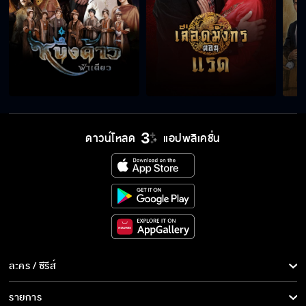
ดาวน์โหลด
แอปพลิเคชั่น
ละคร / ซีรีส์
ละคร/ซีรีส์
รายการ