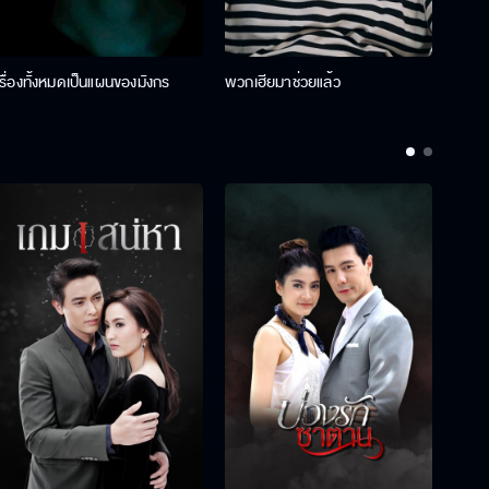
เรื่องทั้งหมดเป็นแผนของมังกร
พวกเฮียมาช่วยแล้ว
ที่ป๊า