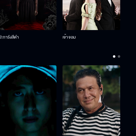
ปะการังสีดำ
เจ้าจอม
รักกั