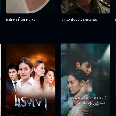
แกโคตรเห็นแก่ตัวเลย
เอาเวลาไปจับโจรดีกว่ามั้ย