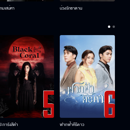
เกมเสน่หา
บ่วงรักซาตาน
บ่วงห
ปะการังสีดำ
ฟากฟ้าคีรีดาว
พ่อคร