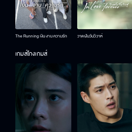
The Running เงิน งาน ความรัก
วาดฝันวันวิวาห์
เกมส์โกงเกมส์