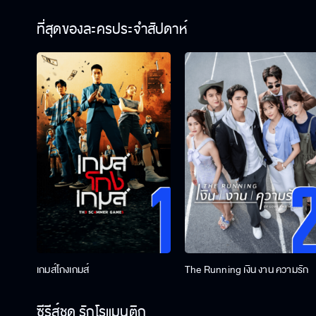
ที่สุดของละครประจำสัปดาห์
เกมส์โกงเกมส์
The Running เงิน งาน ความรัก
ซีรีส์ชุด รักโรแมนติก