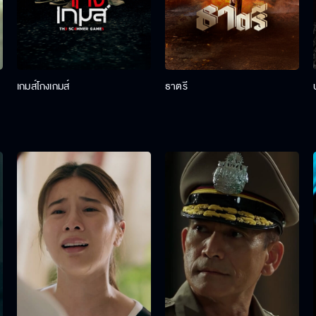
เกมส์โกงเกมส์
ธาตรี