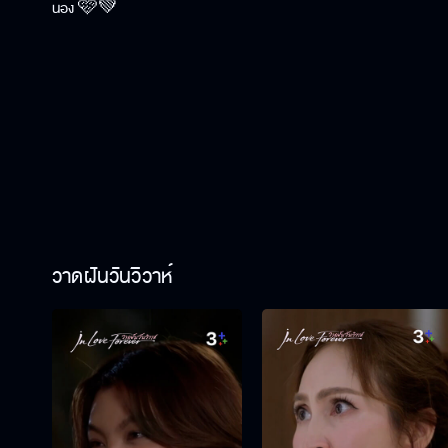
น้อง 🩷💚
วาดฝันวันวิวาห์