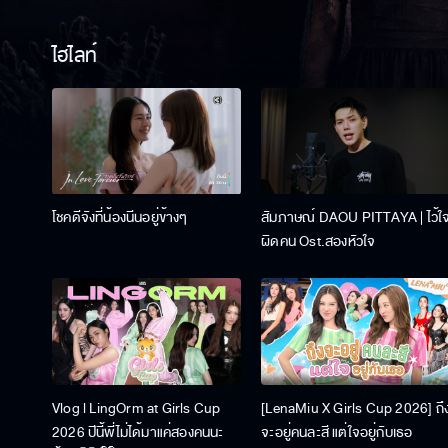
ไฮไลท์
โชคดีจังที่น้องนีนอยู่ข้างๆ
สัมภาษณ์ DAOU PITTAYA | ไว้ใ
ผิดคน Ost.สองหัวใจ
Vlog l LingOrm at Girls Cup
[LenaMiu X Girls Cup 2026] ถึ
2026 ปีนี้พี่ไม่ได้มาแค่สองคนนะ
จะอยู่คนละสี แต่ใจอยู่กับเธอ