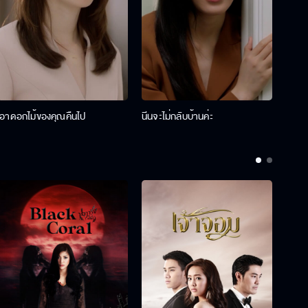
เอาดอกไม้ของคุณคืนไป
นีนจะไม่กลับบ้านค่ะ
นินท