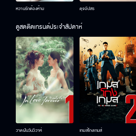
หวานรักต้องห้าม
ดุจอัปสร
ดูสดติดเทรนด์ประจำสัปดาห์
วาดฝันวันวิวาห์
เกมส์โกงเกมส์