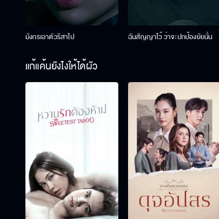
มังกรเอาตัวริสาไป
ฉันสัญญาไว้ ว่าจะปกป้องยัยนั่น
แก้แค้นยังไงให้ได้ผัว