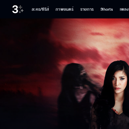
ละคร/ซีรีส์
ภาพยนตร์
รายการ
Shorts
เพลง