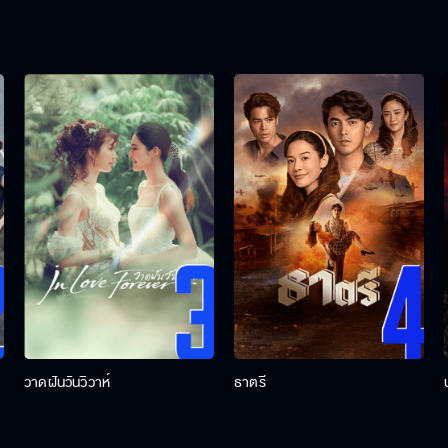
วาดฝันวันวิวาห์
ธาตรี