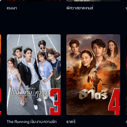
แรงเงา
พิศวาสฆาตเกมส์
The Running เงิน งาน ความรัก
ธาตรี