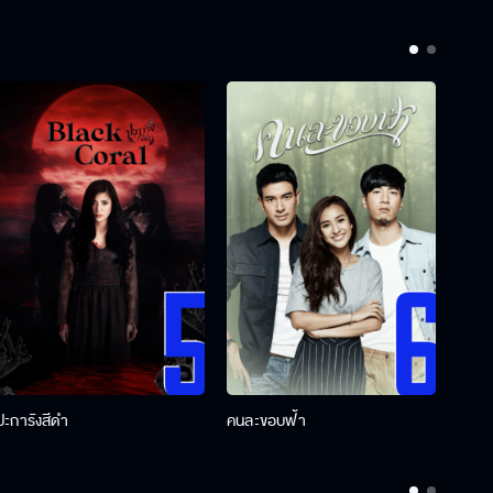
ปะการังสีดำ
คนละขอบฟ้า
ผู้กอ