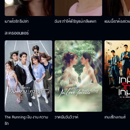
เมาแล้วรักรึเปล่า
ฉันจะทำให้พี่รัญจน์เกลียดแก
แผนนี้เราต้องช่ว
ละครออนแอร์
The Running เงิน งาน ความ
วาดฝันวันวิวาห์
เกมส์โกงเกมส์
รัก