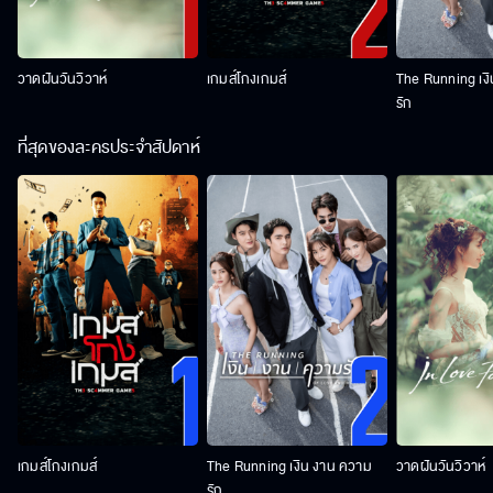
วาดฝันวันวิวาห์
เกมส์โกงเกมส์
The Running เง
รัก
ที่สุดของละครประจำสัปดาห์
เกมส์โกงเกมส์
The Running เงิน งาน ความ
วาดฝันวันวิวาห์
รัก