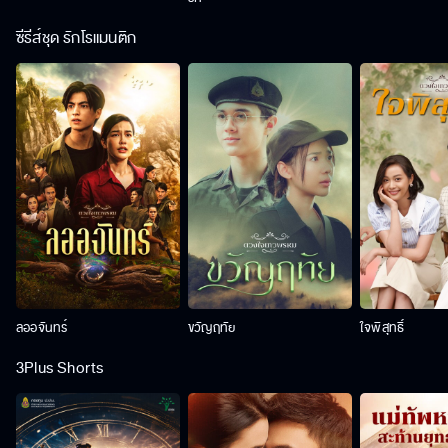
ซีรีส์ชุด รักโรแมนติก
ลออจันทร์
ขวัญฤทัย
ใจพิสุทธิ์
3Plus Shorts