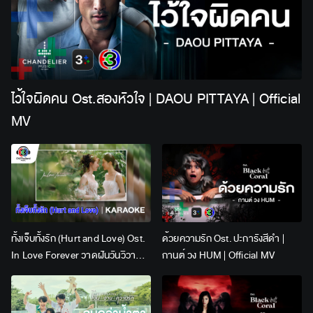
ไว้ใจผิดคน Ost.สองหัวใจ | DAOU PITTAYA | Official
MV
ทั้งเจ็บทั้งรัก (Hurt and Love) Ost.
ด้วยความรัก Ost. ปะการังสีดำ |
In Love Forever วาดฝันวันวิวาห์ |
กานต์ วง HUM | Official MV
Lingling Kwong x Orm
Kornnaphat | Official Karaoke