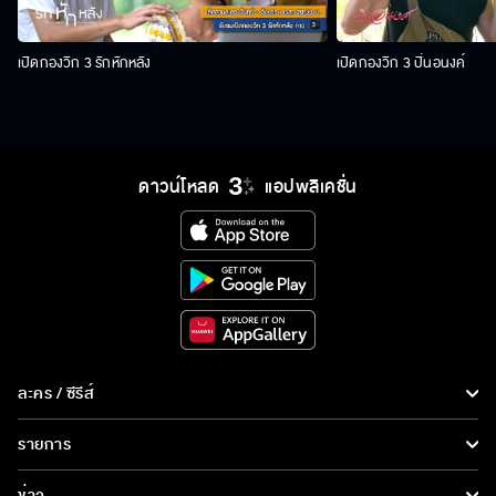
เปิดกองวิก 3 รักหักหลัง
เปิดกองวิก 3 ปิ่นอนงค์
ดาวน์โหลด
แอปพลิเคชั่น
ละคร / ซีรีส์
ละคร/ซีรีส์
รายการ
ซีรีส์นานาชาติ
รายการทั้งหมด
ข่าว