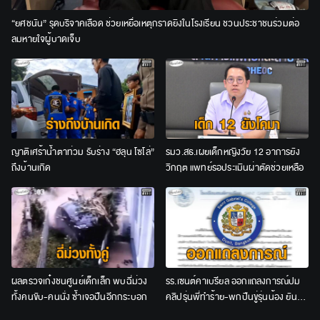
“ยศชนัน” รุดบริจาคเลือด ช่วยเหยื่อเหตุกราดยิงในโรงเรียน ชวนประชาชนร่วมต่อ
ลมหายใจผู้บาดเจ็บ
ญาติเศร้าน้ำตาท่วม รับร่าง “ฮลุน โซโล่”
รมว.สธ.เผยเด็กหญิงวัย 12 อาการยัง
ถึงบ้านเกิด
วิกฤต แพทย์รอประเมินผ่าตัดช่วยเหลือ
ผลตรวจเก๋งชนศูนย์เด็กเล็ก พบฉี่ม่วง
รร.เซนต์คาเบรียล ออกแถลงการณ์ปม
ทั้งคนขับ-คนนั่ง ซ้ำเจอปืนอีกกระบอก
คลิปรุ่นพี่ทำร้าย-พกปืนขู่รุ่นน้อง ยัน
ลงโทษเด็ดขาด ไม่สนับสนุนความรุนแรง