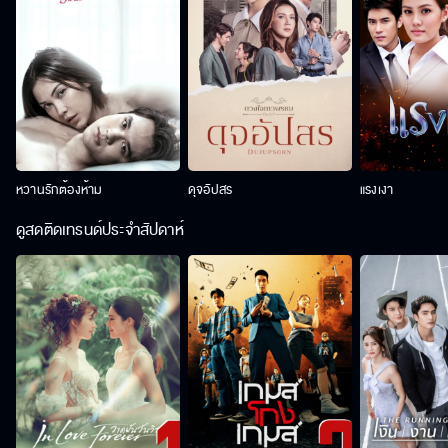
หวานรักต้องห้าม
ดุจอัปสร
แรงเงา
ดูสดติดเทรนด์ประจำสัปดาห์