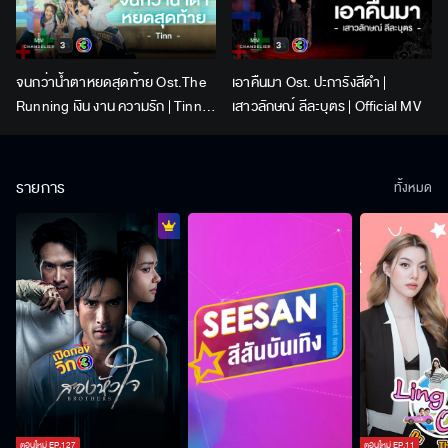
จนกว่าน้ำตาหยดสุดท้าย Ost.The
เอาคืนมา Ost. ปะการังสีดำ |
Running เงิน งาน ความรัก | Tinn |
เสาวลักษณ์ ลีละบุตร | Official MV
Official MV
รายการ
ทั้งหมด
ตอนใหม่
EP.
127
ตอนใหม่
EP.
11