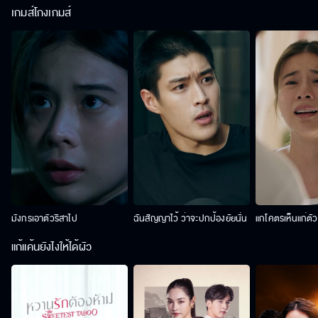
เกมส์โกงเกมส์
มังกรเอาตัวริสาไป
ฉันสัญญาไว้ ว่าจะปกป้องยัยนั่น
แกโคตรเห็นแก่ตั
แก้แค้นยังไงให้ได้ผัว