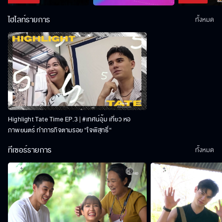
ไฮไลท์รายการ
ทั้งหมด
Highlight Tate Time EP.3 | #เทศน์อุ้ม เที่ยว หอ
ภาพยนตร์ ทำภารกิจตามรอย “ใจพิสุทธิ์“
ทีเซอร์รายการ
ทั้งหมด