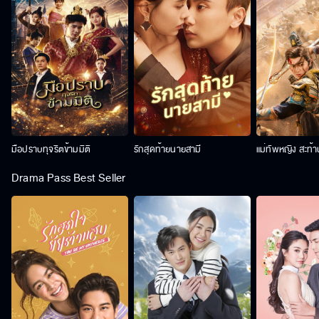
มือปราบทุจริตข้ามมิติ
รักสุดท้ายนายสามี
แม่ทัพหญิง สะท้
Drama Pass Best Seller