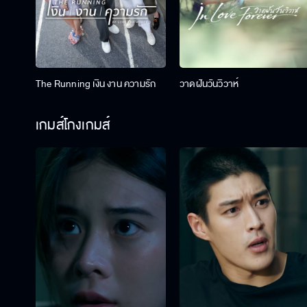
The Running เงิน งาน ความรัก
วาดฝันวันวิวาห์
เกมส์โกงเกมส์