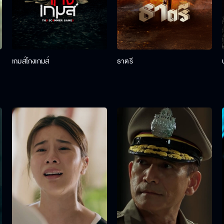
เกมส์โกงเกมส์
ธาตรี