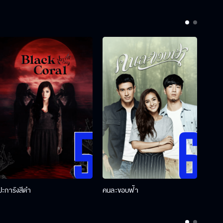
ปะการังสีดำ
คนละขอบฟ้า
ผู้กอ