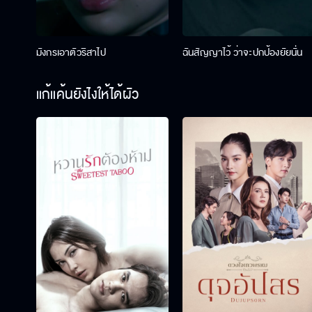
มังกรเอาตัวริสาไป
ฉันสัญญาไว้ ว่าจะปกป้องยัยนั่น
แก้แค้นยังไงให้ได้ผัว