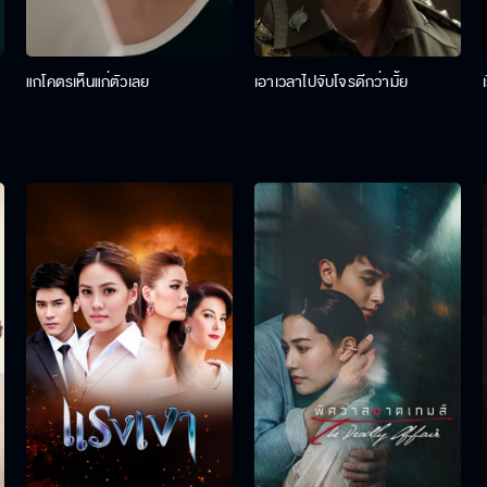
แกโคตรเห็นแก่ตัวเลย
เอาเวลาไปจับโจรดีกว่ามั้ย