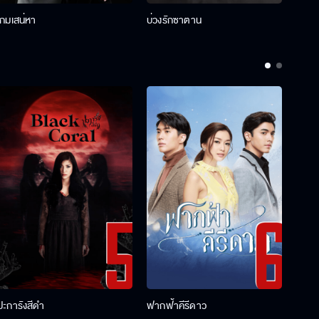
เกมเสน่หา
บ่วงรักซาตาน
บ่วงห
ปะการังสีดำ
ฟากฟ้าคีรีดาว
พ่อคร