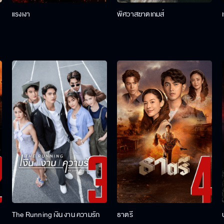
แรงเงา
พิศวาสฆาตเกมส์
The Running เงิน งาน ความรัก
ธาตรี