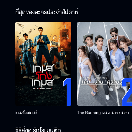
ที่สุดของละครประจำสัปดาห์
เกมส์โกงเกมส์
The Running เงิน งาน ความรัก
ซีรีส์ชุด รักโรแมนติก