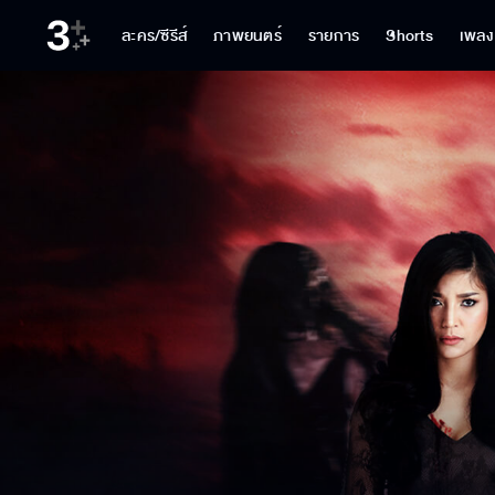
ละคร/ซีรีส์
ภาพยนตร์
รายการ
Shorts
เพลง