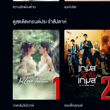
หวานรักต้องห้าม
ดุจอัปสร
ดูสดติดเทรนด์ประจำสัปดาห์
วาดฝันวันวิวาห์
เกมส์โกงเกมส์