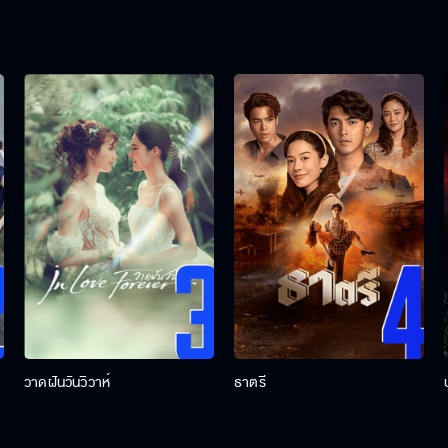
วาดฝันวันวิวาห์
ธาตรี