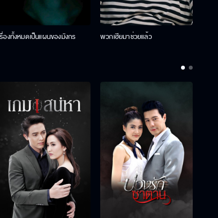
เรื่องทั้งหมดเป็นแผนของมังกร
พวกเฮียมาช่วยแล้ว
ที่ป๊า