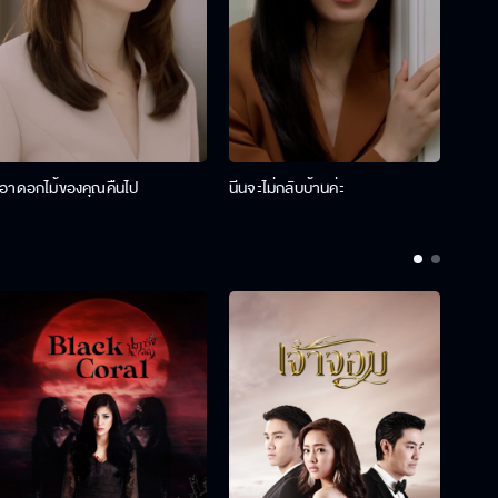
เอาดอกไม้ของคุณคืนไป
นีนจะไม่กลับบ้านค่ะ
นินท