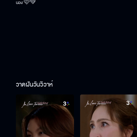
น้อง 🩷💚
วาดฝันวันวิวาห์