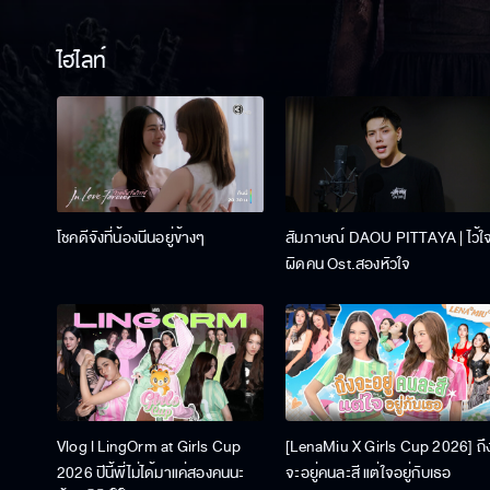
ไฮไลท์
โชคดีจังที่น้องนีนอยู่ข้างๆ
สัมภาษณ์ DAOU PITTAYA | ไว้ใ
ผิดคน Ost.สองหัวใจ
Vlog l LingOrm at Girls Cup
[LenaMiu X Girls Cup 2026] ถึ
2026 ปีนี้พี่ไม่ได้มาแค่สองคนนะ
จะอยู่คนละสี แต่ใจอยู่กับเธอ