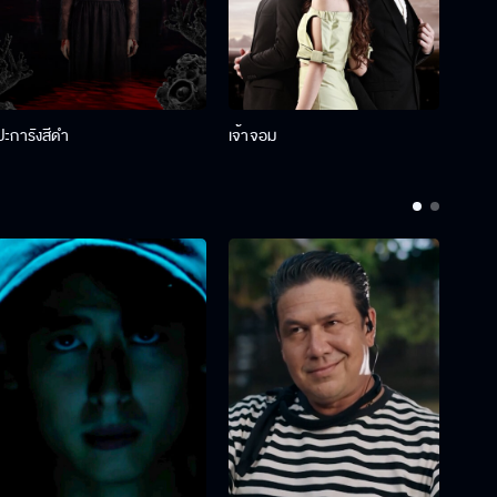
ปะการังสีดำ
เจ้าจอม
รักกั