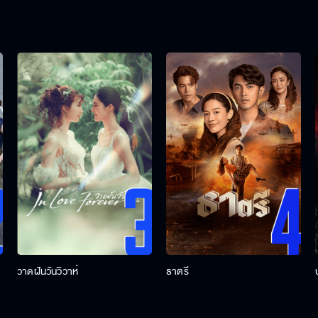
วาดฝันวันวิวาห์
ธาตรี