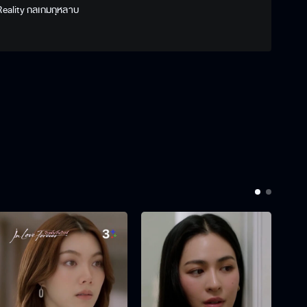
ality กลเกมกุหลาบ