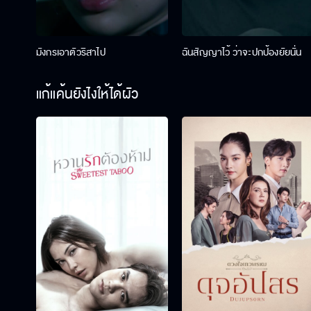
มังกรเอาตัวริสาไป
ฉันสัญญาไว้ ว่าจะปกป้องยัยนั่น
แก้แค้นยังไงให้ได้ผัว