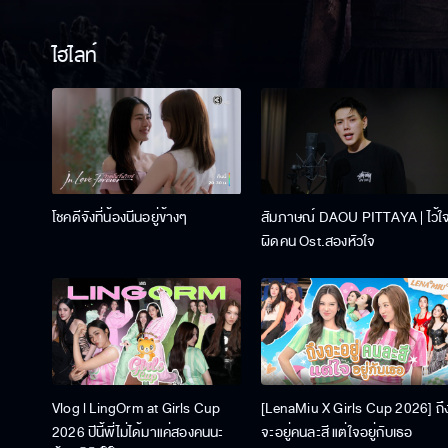
ไฮไลท์
โชคดีจังที่น้องนีนอยู่ข้างๆ
สัมภาษณ์ DAOU PITTAYA | ไว้ใ
ผิดคน Ost.สองหัวใจ
Vlog l LingOrm at Girls Cup
[LenaMiu X Girls Cup 2026] ถึ
2026 ปีนี้พี่ไม่ได้มาแค่สองคนนะ
จะอยู่คนละสี แต่ใจอยู่กับเธอ