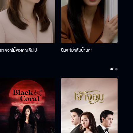
เอาดอกไม้ของคุณคืนไป
นีนจะไม่กลับบ้านค่ะ
นินท