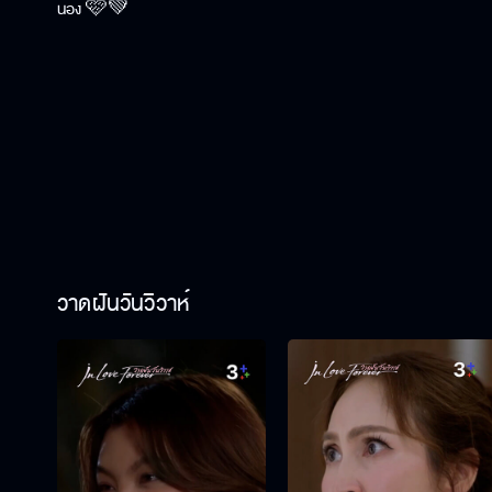
น้อง 🩷💚
วาดฝันวันวิวาห์