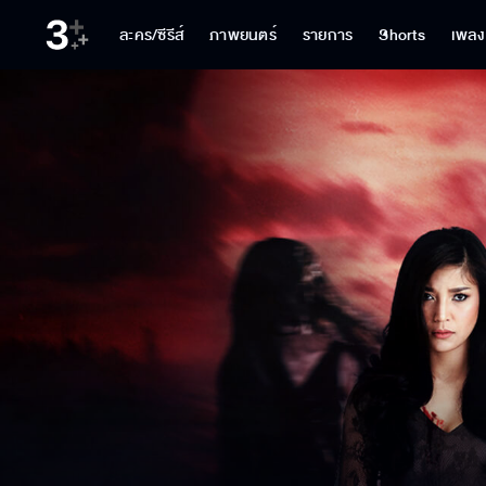
ละคร/ซีรีส์
ภาพยนตร์
รายการ
Shorts
เพลง