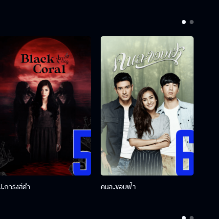
ปะการังสีดำ
คนละขอบฟ้า
ผู้กอ