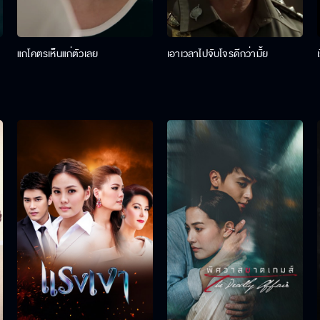
แกโคตรเห็นแก่ตัวเลย
เอาเวลาไปจับโจรดีกว่ามั้ย