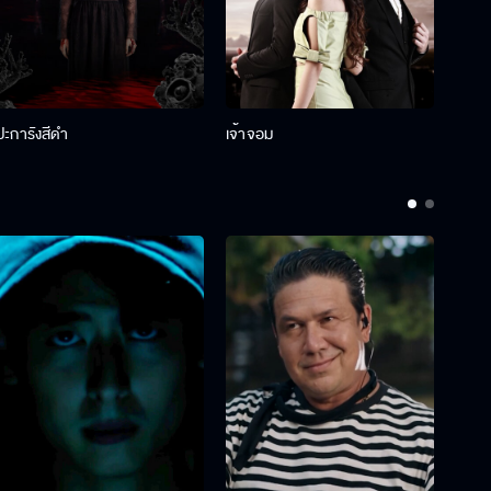
ปะการังสีดำ
เจ้าจอม
รักกั