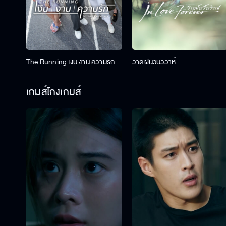
The Running เงิน งาน ความรัก
วาดฝันวันวิวาห์
เกมส์โกงเกมส์