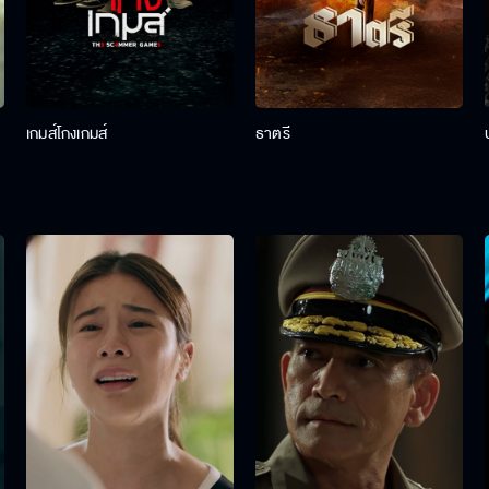
เกมส์โกงเกมส์
ธาตรี