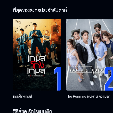
ที่สุดของละครประจำสัปดาห์
เกมส์โกงเกมส์
The Running เงิน งาน ความรัก
ซีรีส์ชุด รักโรแมนติก