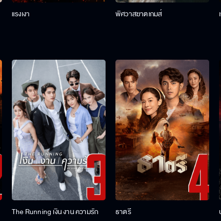
แรงเงา
พิศวาสฆาตเกมส์
The Running เงิน งาน ความรัก
ธาตรี