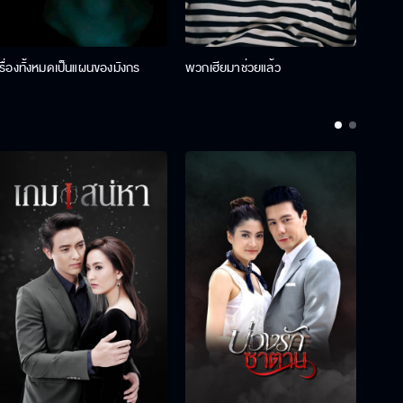
เรื่องทั้งหมดเป็นแผนของมังกร
พวกเฮียมาช่วยแล้ว
ที่ป๊า