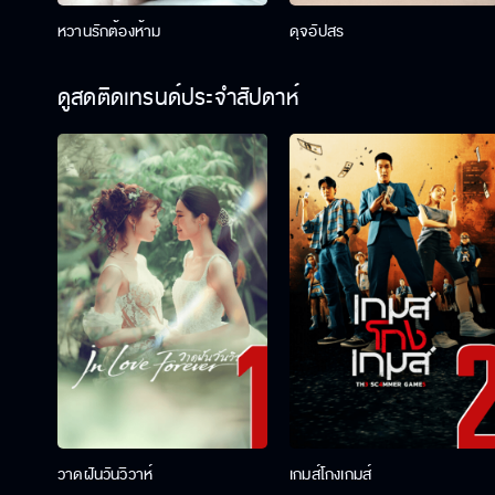
หวานรักต้องห้าม
ดุจอัปสร
ดูสดติดเทรนด์ประจำสัปดาห์
วาดฝันวันวิวาห์
เกมส์โกงเกมส์