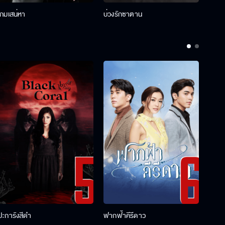
เกมเสน่หา
บ่วงรักซาตาน
บ่วงห
ปะการังสีดำ
ฟากฟ้าคีรีดาว
พ่อคร