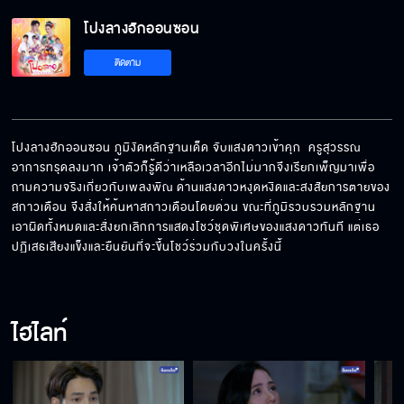
โปงลางฮักออนซอน
ถ้าไม่หักหลังกัน ก็ไม่เป็นแบบนี้
ติดตาม
ต้องทำให้ตายใจ
โปงลางฮักออนซอน ภูมิงัดหลักฐานเด็ด จับแสงดาวเข้าคุก  ครูสุวรรณ
อาการทรุดลงมาก เจ้าตัวก็รู้ดีว่าเหลือเวลาอีกไม่มากจึงเรียกเพ็ญมาเพื่อ
ถามความจริงเกี่ยวกับเพลงพิณ ด้านแสงดาวหงุดหงิดและสงสัยการตายของ
หลานย่าน่ารักที่สุด
สกาวเดือน จึงสั่งให้ค้นหาสกาวเดือนโดยด่วน ขณะที่ภูมิรวบรวมหลักฐาน
เอาผิดทั้งหมดและสั่งยกเลิกการแสดงโชว์ชุดพิเศษของแสงดาวทันที แต่เธอ
ปฏิเสธเสียงแข็งและยืนยันที่จะขึ้นโชว์ร่วมกับวงในครั้งนี้
คนอย่างแกทำชั่วได้ทุกอย่างเพื่อตัวเอง
ไฮไลท์
ปั้นเรื่องโกหกทำร้ายลูก