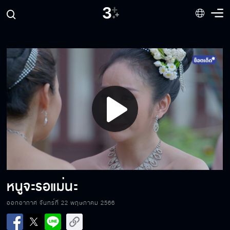
ห้ามทำอะไรนอกลู่นอกทาง
จะเป็นลูกเขยบ้านนี้ใจต้องถึง
Play
สัญญาว่าจะรักตลอดไป
Video
เราบังคับความรักไม่ได้
หนูจะรอแม่นะ
ออกอากาศ จันทร์ที่ 22 พฤษภาคม 2566
เพลงรู้ว่าแม่ทำดีที่สุดแล้ว