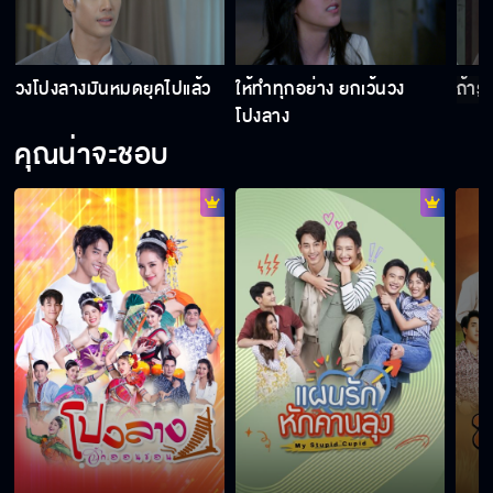
ทำไมต้องใช้ความรุนแรง
วงโปงลางมันหมดยุคไปแล้ว
ให้ทำทุกอย่าง ยกเว้นวง
ถ้ารู
โปงลาง
คุณน่าจะชอบ
ให้ผู้ใหญ่จัดการกันเองดีกว่า
ไม่เคยขโมยของใคร
จะให้เรียกพ่อได้ยังไง
แค่นี้ก็หลงจะแย่อยู่แล้ว