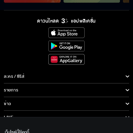
ถึงเวลาที่ต้องรื้อคดีแล้ว
ดาวน์โหลด
แอปพลิเคชั่น
หมาที่รอวันแว้งกัด จะเลี้ยงไว้ทำไม
พ่อจำเป็นต้องโกหกเพื่อความปลอดภัย
ละคร / ซีรีส์
ละคร/ซีรีส์
รายการ
อย่ากลับมาอีก
ซีรีส์นานาชาติ
รายการทั้งหมด
ข่าว
การ์ตูน & เกม
ข่าวทั้งหมด
LIVE
ขอโทษที่ต้องโกหก
รายการข่าว
ทีวีออนไลน์
เกี่ยวกับเรา
เว็บไซต์นี้ใช้คุกกี้