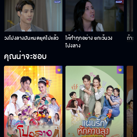
วงโปงลางมันหมดยุคไปแล้ว
ให้ทำทุกอย่าง ยกเว้นวง
ถ้ารู
โปงลาง
คุณน่าจะชอบ