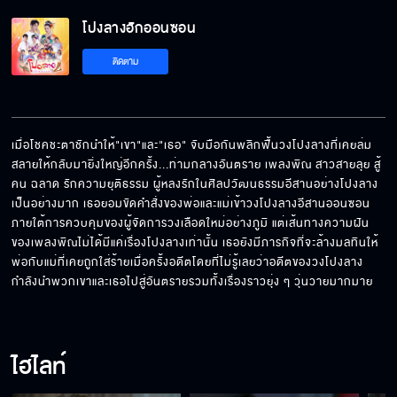
โปงลางฮักออนซอน EP.9[5/6]
โปงลางฮักออนซอน
ติดตาม
โปงลางฮักออนซอน EP.9[6/6]
เมื่อโชคชะตาชักนำให้"เขา"และ"เธอ" จับมือกันพลิกฟื้นวงโปงลางที่เคยล่ม
สลายให้กลับมายิ่งใหญ่อีกครั้ง...ท่ามกลางอันตราย เพลงพิณ สาวสายลุย สู้
คน ฉลาด รักความยุติธรรม ผู้หลงรักในศิลปวัฒนธรรมอีสานอย่างโปงลาง
เป็นอย่างมาก เธอยอมขัดคำสั่งของพ่อและแม่เข้าวงโปงลางอีสานออนซอน 
ภายใต้การควบคุมของผู้จัดการวงเลือดใหม่อย่างภูมิ แต่เส้นทางความฝัน
ของเพลงพิณไม่ได้มีแค่เรื่องโปงลางเท่านั้น เธอยังมีภารกิจที่จะล้างมลทินให้
พ่อกับแม่ที่เคยถูกใส่ร้ายเมื่อครั้งอดีตโดยที่ไม่รู้เลยว่าอดีตของวงโปงลาง
กำลังนำพวกเขาและเธอไปสู่อันตรายรวมทั้งเรื่องราวยุ่ง ๆ วุ่นวายมากมาย
ไฮไลท์