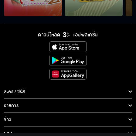
ดาวน์โหลด
แอปพลิเคชั่น
ละคร / ซีรีส์
ละคร/ซีรีส์
รายการ
ซีรีส์นานาชาติ
รายการทั้งหมด
ข่าว
การ์ตูน & เกม
ข่าวทั้งหมด
LIVE