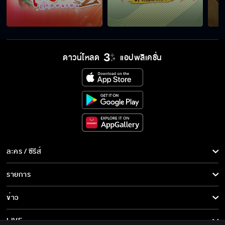
เดี๋ยวพวกเราช่วยเอง
ดาวน์โหลด
แอปพลิเคชั่น
ทานปลาร้าได้ด้วยเหรอ
ความลับยังไงก็เป็นความลับ
ละคร / ซีรีส์
มันคือความฝันของฉัน
ละคร/ซีรีส์
รายการ
ซีรีส์นานาชาติ
รายการทั้งหมด
ข่าว
ไปทำตามความฝันเถอะ
การ์ตูน & เกม
ข่าวทั้งหมด
LIVE