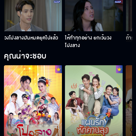
ตบก็เก่ง จะลองไหมล่ะ
วงโปงลางมันหมดยุคไปแล้ว
ให้ทำทุกอย่าง ยกเว้นวง
ถ้ารู
ศึกชิงตำแหน่งนางไหอันดับหนึ่ง
โปงลาง
คุณน่าจะชอบ
มันเป็นแค่อุบัติเหตุ
ถ้าโดนจับได้เราจะซวยกันหมด
ทำในสิ่งที่พ่อเคยสอน