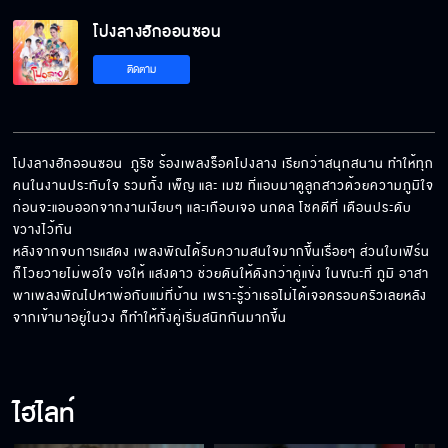
โปงลางฮักออนซอน
มันไล่พี่เป็นหมูเป็นหมา
ติดตาม
ถ้ามีหลักฐานก็เอาเลย
โปงลางฮักออนซอน  ภูริช ร้องเพลงร็อคโปงลาง เรียกว่าสนุกสนาน ทำให้ทุก
คนในงานประทับใจ รวมทั้ง เพ็ญ และ เมฆ ที่แอบมาดูลูกสาวด้วยความภูมิใจ 
ก่อนจะแอบออกจากงานเงียบๆ และเกือบเจอ นภดล โชคดีที่ เดือนประดับ 
ฉันว่าต้องกันไว้ก่อนดีกว่า
ขวางไว้ทัน 

หลังจากจบการแสดง เพลงพิณได้รับความสนใจมากขึ้นเรื่อยๆ ส่วนใบเฟิร์น
ก็โวยวายไม่พอใจ ขอให้ แสงดาว ช่วยดันให้ดังกว่าคู่แข่ง ในขณะที่ ภูมิ อาสา
พาเพลงพิณไปหาพ่อกับแม่ที่บ้าน เพราะรู้ว่าเธอไม่ได้เจอครอบครัวเลยหลัง
จากเข้ามาอยู่ในวง ก็ทำให้ทั้งคู่เริ่มสนิทกันมากขึ้น
เปลี่ยนชีวิตด้วยเงินคนอื่น
ไฮไลท์
แน่จริง กล้าทำก็กล้ารับหน่อย