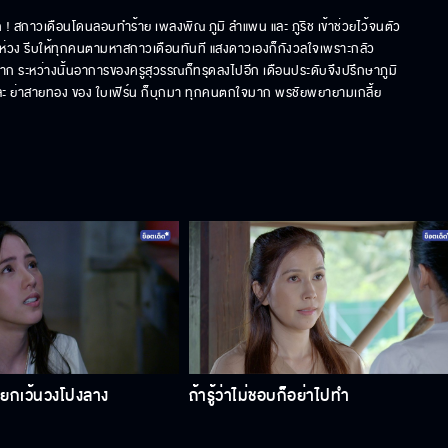
 สกาวเดือนโดนลอบทำร้าย เพลงพิณ ภูมิ ลำแพน และ ภูริช เข้าช่วยไว้จนตัว
ป็นห่วง รีบให้ทุกคนตามหาสกาวเดือนทันที แสงดาวเองก็กังวลใจเพราะกลัว
ก ระหว่างนั้นอาการของครูสุวรรณก็ทรุดลงไปอีก เดือนประดับจึงปรึกษาภูมิ
ัย และ ย่าสายทอง ของ ใบเฟิร์น ก็บุกมา ทุกคนตกใจมาก พรชัยพยายามเกลี้ย
ง ยกเว้นวงโปงลาง
ถ้ารู้ว่าไม่ชอบก็อย่าไปทำ