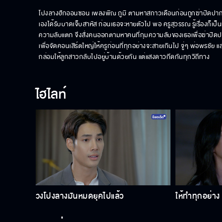
โปงลางฮักออนซอน เพลงพิณ ภูมิ ตามหาสกาวเดือนก่อนถูกฆ่าปิดปาก !
เองได้รับบาดเจ็บสาหัส ก่อนเธอจะหายตัวไป พอ ครูสุวรรณ รู้เรื่องก็เ
ความลับแตก จึงสั่งคนออกตามหาคนที่กุมความลับของเธอเพื่อฆ่าปิดปา
เพื่อจัดคอนเสิร์ตใหญ่ให้ครูก่อนที่ทุกอย่างจะสายเกินไป จู่ๆ พ่อพรช
กล่อมให้ลูกสาวกลับไปอยู่บ้านด้วยกัน แต่แสงดาวกีดกันทุกวิถีทาง
ไฮไลท์
วงโปงลางมันหมดยุคไปแล้ว
ให้ทำทุกอย่า