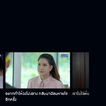
อย่ากลับมาอีก
ขอโทษที่ต้องโกหก
อย่าให้ความโกรธมาบังตาเรา
พอสักทีเถอะ
อยากทำให้วงโปงลาง กลับมามีลมหายใจ
เราไม่ใช่ต้นเหตุ ที่ทำ
อีกครั้ง