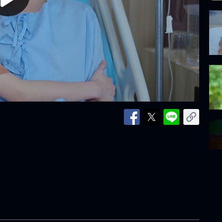
lay
ideo