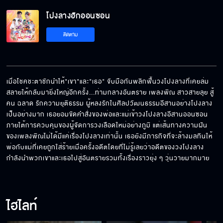
โปงลางฮักออนซอน
ฉันจะปกป้องเธอ
ติดตาม
ให้โอกาสอ้ายได้บ่
เมื่อโชคชะตาชักนำให้"เขา"และ"เธอ" จับมือกันพลิกฟื้นวงโปงลางที่เคยล่ม
สลายให้กลับมายิ่งใหญ่อีกครั้ง...ท่ามกลางอันตราย เพลงพิณ สาวสายลุย สู้
คน ฉลาด รักความยุติธรรม ผู้หลงรักในศิลปวัฒนธรรมอีสานอย่างโปงลาง
แคนของพ่อฉัน
เป็นอย่างมาก เธอยอมขัดคำสั่งของพ่อและแม่เข้าวงโปงลางอีสานออนซอน 
ภายใต้การควบคุมของผู้จัดการวงเลือดใหม่อย่างภูมิ แต่เส้นทางความฝัน
ของเพลงพิณไม่ได้มีแค่เรื่องโปงลางเท่านั้น เธอยังมีภารกิจที่จะล้างมลทินให้
พ่อกับแม่ที่เคยถูกใส่ร้ายเมื่อครั้งอดีตโดยที่ไม่รู้เลยว่าอดีตของวงโปงลาง
กำลังนำพวกเขาและเธอไปสู่อันตรายรวมทั้งเรื่องราวยุ่ง ๆ วุ่นวายมากมาย
หลักฐานที่จะให้มันตกลงมาจากฟ้า
ไฮไลท์
สะดุดรักที่คันนา