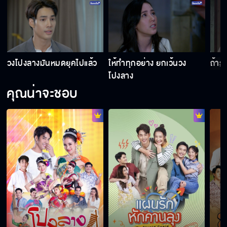
แลกเปลี่ยนข้อมูล
วงโปงลางมันหมดยุคไปแล้ว
ให้ทำทุกอย่าง ยกเว้นวง
ถ้ารู
ยังมีหน้ามาเหยียบที่นี่อีกหรอ
โปงลาง
คุณน่าจะชอบ
คิดจะทำอะไรกันแน่!!
พ่อกับลูกไม่ถูกกัน ฉันจะได้หาพวกได้
นางฟ้า