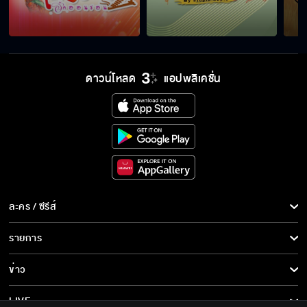
ต้องปรับตัวให้เข้ากับอาหารและสถานที่
ดาวน์โหลด
แอปพลิเคชั่น
ภารกิจโปงลาง นำพา..ภารกิจรัก 10 เมษายนนี้
เริ่มกันเลย
ม่วนคักม่วนหลาย "โปงลางฮักออนซอน"
ละคร / ซีรีส์
ม่วนคัก โปงลางฮักออนซอน เร็ว ๆ นี้
ละคร/ซีรีส์
รายการ
ซีรีส์นานาชาติ
รายการทั้งหมด
ข่าว
การ์ตูน & เกม
ข่าวทั้งหมด
LIVE