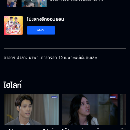
โปงลางฮักออนซอน
ติดตาม
ภารกิจโปงลาง นำพา..ภารกิจรัก 10 เมษายนนี้เริ่มกันเลย
ไฮไลท์