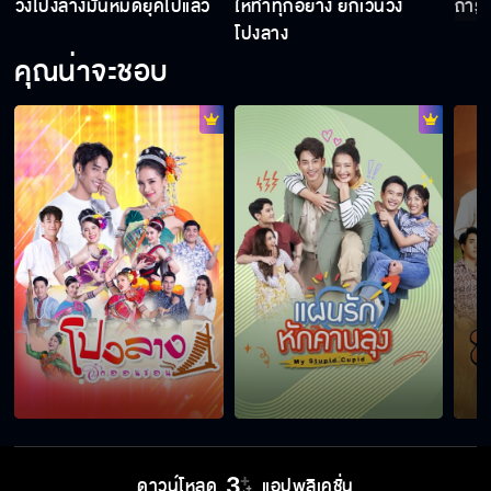
วงโปงลางมันหมดยุคไปแล้ว
ให้ทำทุกอย่าง ยกเว้นวง
ถ้ารู
โปงลาง
คุณน่าจะชอบ
ดาวน์โหลด
แอปพลิเคชั่น