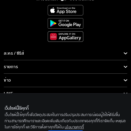
ละคร / ซีรีส์
ละคร/ซีรีส์
รายการ
ซีรีส์นานาชาติ
รายการทั้งหมด
ข่าว
การ์ตูน & เกม
ข่าวทั้งหมด
LIVE
รายการข่าว
ทีวีออนไลน์
เกี่ยวกับเรา
เว็บไซต์นี้ใช้คุกกี้
ข่าวประชาสัมพันธ์
เว็บไซต์นี้ใช้คุกกี้เพื่อวัตถุประสงค์ในการปรับปรุงประสบการณ์ของผู้ใช้ให้ดียิ่งขึ้น
BEC World
ติดตามเราได้ที่
ท่านสามารถศึกษารายละเอียดเพิ่มเติมเกี่ยวกับประเภทของคุกกี้ที่เราจัดเก็บ เหตุผล
ในการใช้คุกกี้ และวิธีการตั้งค่าคุกกี้ได้ใน
นโยบายคุกกี้
รู้จักเรา