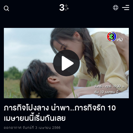
หลักฐานที่จะให้มันตกลงมาจากฟ้า
สะดุดรักที่คันนา
แลกเปลี่ยนข้อมูล
Play
ยังมีหน้ามาเหยียบที่นี่อีกหรอ
Video
ภารกิจโปงลาง นำพา..ภารกิจรัก 10
คิดจะทำอะไรกันแน่!!
เมษายนนี้เริ่มกันเลย
ออกอากาศ จันทร์ที่ 3 เมษายน 2566