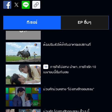
พ่อกับลูกไม่ถูกกัน ฉันจะได้หาพวกได้
ทีเซอร์
EP อื่นๆ
นางฟ้า
ต้องปรับตัวให้เข้ากับอาหารและสถานที่
ภารกิจโปงลาง นำพา..ภารกิจรัก 10
เมษายนนี้เริ่มกันเลย
ม่วนคักม่วนหลาย "โปงลางฮักออนซอน"
ม่วนคัก โปงลางฮักออนซอน เร็ว ๆ นี้