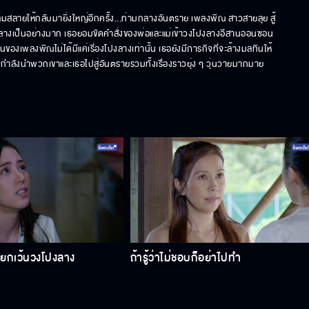
ล่มสลายให้กลับมายิ่งใหญ่อีกครั้ง...ท่ามกลางอันตราย เพลงพิณ สาวสายลุย สู้
างเป็นอย่างมาก เธอยอมขัดคำสั่งของพ่อและแม่เข้าวงโปงลางอีสานออนซอน 
องเพลงพิณไม่ได้มีแค่เรี่องโปงลางเท่านั้น เธอยังมีภารกิจที่จะล้างมลทินให้
งลางกำลังนำพวกเขาและเธอไปสู่อันตรายรวมทั้งเรื่องราวยุ่ง ๆ วุ่นวายมากมาย
ง ยกเว้นวงโปงลาง
ถ้ารู้ว่าไม่ชอบก็อย่าไปทำ