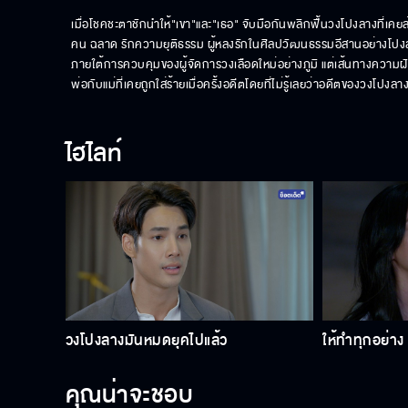
เมื่อโชคชะตาชักนำให้"เขา"และ"เธอ" จับมือกันพลิกฟื้นวงโปงลางที่เคย
คน ฉลาด รักความยุติธรรม ผู้หลงรักในศิลปวัฒนธรรมอีสานอย่างโปงล
ภายใต้การควบคุมของผู้จัดการวงเลือดใหม่อย่างภูมิ แต่เส้นทางความฝันข
พ่อกับแม่ที่เคยถูกใส่ร้ายเมื่อครั้งอดีตโดยที่ไม่รู้เลยว่าอดีตของวงโป
ไฮไลท์
วงโปงลางมันหมดยุคไปแล้ว
ให้ทำทุกอย่า
คุณน่าจะชอบ