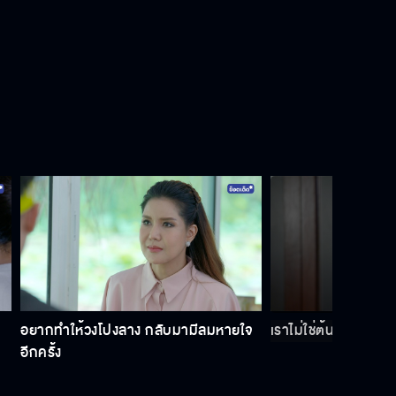
อยากทำให้วงโปงลาง กลับมามีลมหายใจ
เราไม่ใช่ต้นเหตุ ที่ทำ
อีกครั้ง