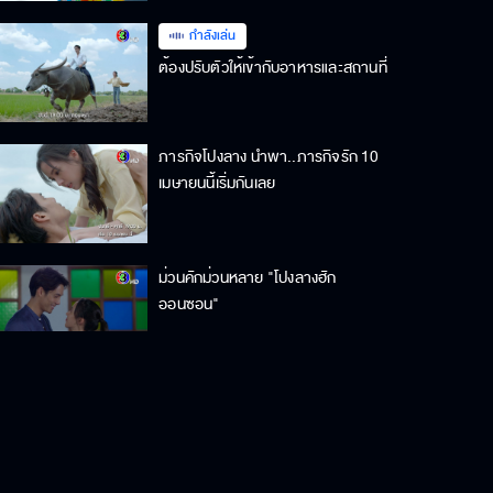
กำลังเล่น
ต้องปรับตัวให้เข้ากับอาหารและสถานที่
ภารกิจโปงลาง นำพา..ภารกิจรัก 10
เมษายนนี้เริ่มกันเลย
ม่วนคักม่วนหลาย "โปงลางฮัก
ออนซอน"
ม่วนคัก โปงลางฮักออนซอน เร็ว ๆ นี้