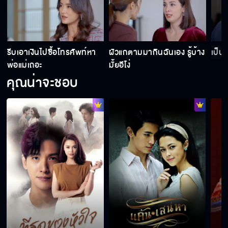
ในตัวเลือกของฉัน ไม่เคยมีผู้หญิงที่ชื่อพิมพ์อัปสร
รีบเอาเงินไปซื้อโทรศัพท์หา
ผัวแกตามมากินฉันเอง รู้บ้าง
เป็น
พ่อแม่เถอะ
มั้ยอีโง่
เจ้าเล่ห์นักนะ
คุณน่าจะชอบ
แค่นี้ก็ดีพอแล้ว
ยังกล้าพูดคำนี้อีกเหรอ
ขอโทษนะผมเลิกโง่แล้ว