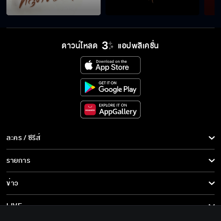
Special Fin ปมเสน่หา
ดาวน์โหลด
แอปพลิเคชั่น
สะใจแล้วหรือยัง
ใจนึงก็รัก อีกใจก็ช้ำ
ละคร / ซีรีส์
ละคร/ซีรีส์
สิ่งที่คุณต้องการมันจะไม่มีวันเกิดขึ้น
รายการ
ซีรีส์นานาชาติ
รายการทั้งหมด
ข่าว
การ์ตูน & เกม
รู้ว่าเลว แต่ก็ทำ
ข่าวทั้งหมด
LIVE
รายการข่าว
ทีวีออนไลน์