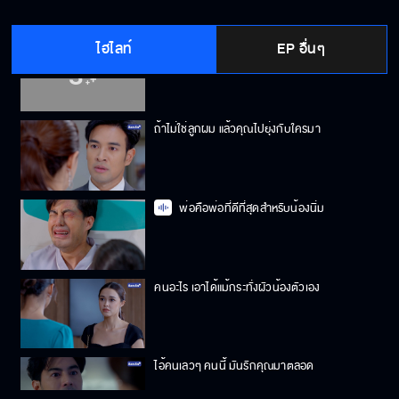
ไฮไลท์
EP อื่นๆ
มึงแอบแทงข้างหลังกู ไอ้ชาติชั่ว
ถ้าไม่ใช่ลูกผม แล้วคุณไปยุ่งกับใครมา
พ่อคือพ่อที่ดีที่สุดสำหรับน้องนิ่ม
คนอะไร เอาได้แม้กระทั่งผัวน้องตัวเอง
ไอ้คนเลวๆ คนนี้ มันรักคุณมาตลอด