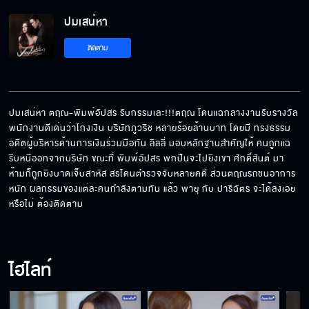
ปมเสน่หา
เจอกันอีกครั้ง รู้สึกยังไงบ้าง
ติดตาม
รางวัลมาแล้วครับ
ปมเสน่หา ตฤณ-พิมพ์อัปสร รับกรรมเละ!!!ตฤณ โดนแฉกลางงานรับรางวัล
พนักงานดีเด่นว่าโกงเงิน บริษัทภูวริช หลายร้อยล้านบาท โดยมี ทรงธรรม 
อดีตผู้บริหารด้านการเงินร่วมมือกัน ลิลลี่ มอบหลักฐานสำคัญให้ คนถูกแฉ
พูดเองว่ายอมทุกอย่าง
รีบหนีออกจากบริษัท ขณะที่ พิมพ์อัปสร พกปืนจะไปยิงเขา ศักดิ์สันต์ มา
ห้ามก็ถูกยิงบาดเจ็บสาหัส สรโดนตำรวจจับหลายคดี ส่วนตฤณรถชนอาการ
หนัก ผลกรรมของแต่ละคนกำลังตามทัน แล้ว พายุ กับ ปาริฉัตร จะได้ลงเอย
หรือไม่ ต้องติดตาม
พิมพ์ตายก็เพราะเห็นเราเป็นชู้กัน
ไฮไลท์
ครั้งนี้จะเป็นครั้งสุดท้ายที่เราอยู่ด้วยกัน