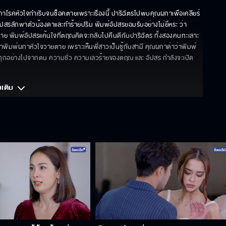
ผกาโรคหัวใจกำเริบจนช็อคตายเพราะเรื่องนี้ ปาริฉัตรไปพบคุณผกาเพื่อเคลียร์
พ์อัปสรลักพาตัวน้องดาและทำร้ายปริม พิมพ์อัปสรยอมรับอย่างไม่ยี่หระ ว่า
งตาย พิมพ์อัปสรแค้นใจที่ตฤณคิดจะกลับไปคืนดีกับปาริฉัตร ทั้งสองคนทะเลาะ
่าพิมพ์ผกาหัวใจวายตาย เพราะเห็นพี่สาวเป็นชู้กับสามี คุณผกาด่าว่าพิมพ์
งทุกอย่างไปจากตน ความชั่ว ความเลวร้ายของตฤณ และ อัปสร กำลังจะเปิด
มเติม 