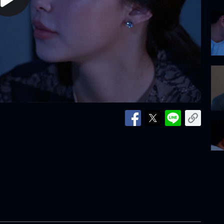
lay
ideo