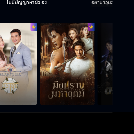
ไม่มีปัญญาหาผัวเอง
อย่ามาวุ่นวายอีก ไม่งั
ยังกล้าพูดคำนี้อีกเหรอ
ขอโทษนะผมเลิกโง่แล้ว
Special Fin ปมเสน่หา
สะใจแล้วหรือยัง