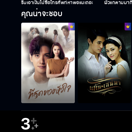
รีบเอาเงินไปซื้อโทรศัพท์หาพ่อแม่เถอะ
ผัวแกตามมากินฉ
คุณน่าจะชอบ