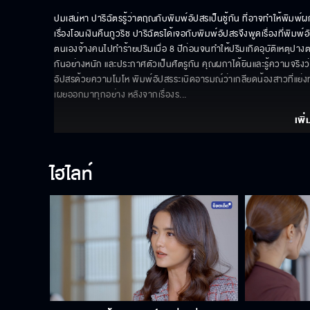
ปมเสน่หา ปาริฉัตรรู้ว่าตฤณกับพิมพ์อัปสรเป็นชู้กัน ที่อาจทำให้พิมพ์
เรื่องโอนเงินคืนภูวริช ปาริฉัตรได้เจอกับพิมพ์อัปสรจึงพูดเรื่องที่พิม
ตนเองจ้างคนไปทำร้ายปริมเมื่อ 8 ปีก่อนจนทำให้ปริมเกิดอุบัติเหตุปา
กันอย่างหนัก และประกาศตัวเป็นศัตรูกัน คุณผกาได้ยินและรู้ความจริงว
อัปสรด้วยความโมโห พิมพ์อัปสรระเบิดอารมณ์ว่าเกลียดน้องสาวที่แย่
เผยออกมาทุกอย่าง หลังจากเรื่องร
... 
เพิ่
ไฮไลท์