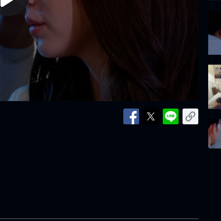
lay
ideo