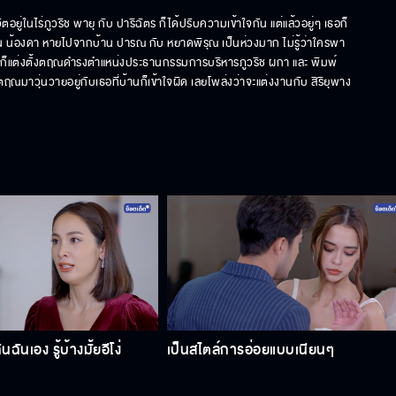
ตอยู่ในไร่ภูวริช พายุ กับ ปาริฉัตร ก็ได้ปรับความเข้าใจกัน แต่แล้วอยู่ๆ เธอก็
ัน น้องดา หายไปจากบ้าน ปารณ กับ หยาดพิรุณ เป็นห่วงมาก ไม่รู้ว่าใครพา
พุ่ม ก็แต่งตั้งตฤณดำรงตำแหน่งประธานกรรมการบริหารภูวริช ผกา และ พิมพ์
ณมาวุ่นวายอยู่กับเธอที่บ้านก็เข้าใจผิด เลยโพล่งว่าจะแต่งงานกับ สิริยุพาง
ันเอง รู้บ้างมั้ยอีโง่
เป็นสไตล์การอ่อยแบบเนียนๆ