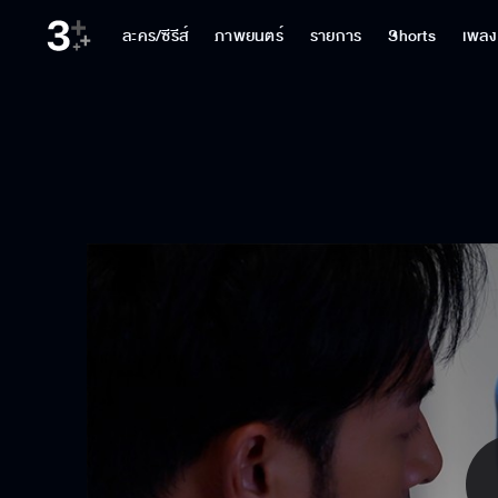
ละคร/ซีรีส์
ภาพยนตร์
รายการ
Shorts
เพลง