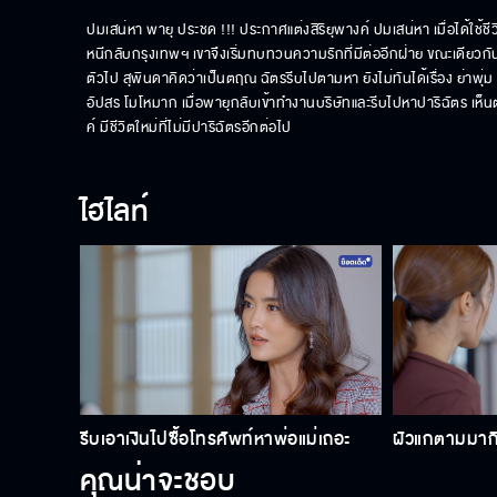
ปมเสน่หา พายุ ประชด !!! ประกาศแต่งสิริยุพางค์ ปมเสน่หา เมื่อได้ใช้ชีวิ
หนีกลับกรุงเทพฯ เขาจึงเริ่มทบทวนความรักที่มีต่ออีกฝ่าย ขณะเดียวก
ตัวไป สุพินดาคิดว่าเป็นตฤณ ฉัตรรีบไปตามหา ยังไม่ทันได้เรื่อง ย่า
อัปสร โมโหมาก เมื่อพายุกลับเข้าทำงานบริษัทและรีบไปหาปาริฉัตร เห็นตฤ
ค์ มีชีวิตใหม่ที่ไม่มีปาริฉัตรอีกต่อไป
ไฮไลท์
รีบเอาเงินไปซื้อโทรศัพท์หาพ่อแม่เถอะ
ผัวแกตามมากินฉ
คุณน่าจะชอบ