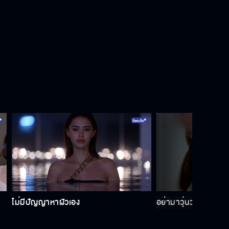
เจ้าเล่ห์นักนะ
แค่นี้ก็ดีพอแล้ว
ยังกล้าพูดคำนี้อีกเหรอ
ขอโทษนะผมเลิกโง่แล้ว
ไม่มีปัญญาหาผัวเอง
อย่ามาวุ่นวายอีก ไม่งั