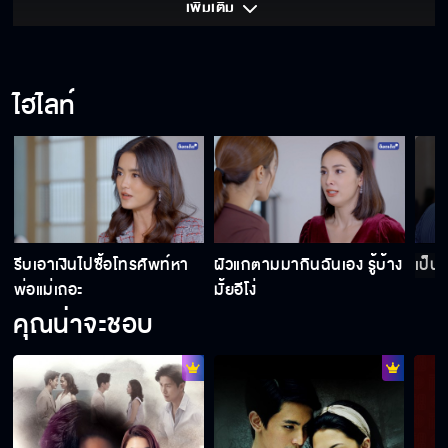
เพิ่มเติม 
ผมจะทำให้มันเป็นเรื่องจริง
ไฮไลท์
คุณฉัตรเป็นแฟนยุ
เธอนี่มันร้ายจริง ๆ
รีบเอาเงินไปซื้อโทรศัพท์หา
ผัวแกตามมากินฉันเอง รู้บ้าง
เป็น
พ่อแม่เถอะ
มั้ยอีโง่
คุณน่าจะชอบ
อยากได้ฉันมากเหรอคะ
ฉันจะให้คุณพายุไปส่งค่ะ