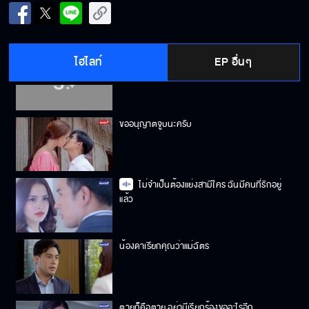
คนที่มาทีหลัง ยังไงก็คือมาทีหลัง
ไฮไลท์
EP อื่นๆ
จูบขนาดนี้ ไม่ใช่แฟนมั้งคะ
ขออนุญาตจูบนะครับ
ไม่จำเป็นต้องแย่งสามีใคร ฉันมีคนที่รักอยู่
แล้ว
น้องดาเรียกคุณว่าแม่ฉัตร
ตายก็คือตาย อย่ามีเรียกร้องขออะไรอีก