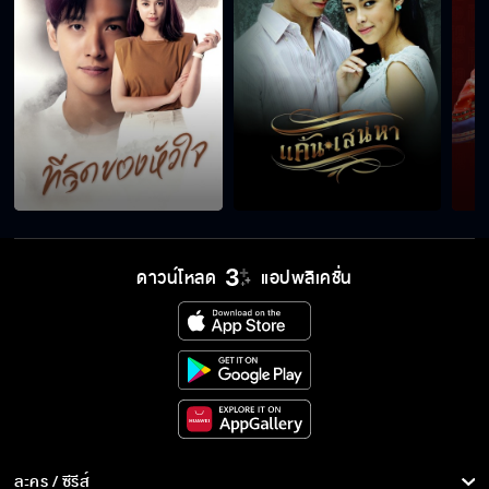
ถ้าหากฉันจะรักเธอ ฉันจะผิดมั้ย
Good Night นะครับที่รัก
ดาวน์โหลด
แอปพลิเคชั่น
อย่ามาวุ่นวายอีก ไม่งั้นไม่ตายดีแน่
ไม่มีปัญญาหาผัวเอง
เป็นสไตล์การอ่อยแบบเนียนๆ
ละคร / ซีรีส์