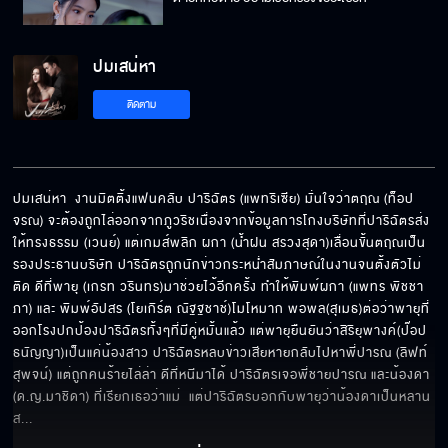
ปมเสน่หา
นี่ไง...คือคำตอบ
ติดตาม
ทำไมต้องผลักไสกันขนาดนี้
ปมเสน่หา  งานมิตติ้งแฟนคลับ ปาริฉัตร (แพทริเซีย) มั่นใจว่าตฤณ (ท็อป 
จรณ) จะต้องถูกไล่ออกจากภูวริชเนื่องจากข้อมูลการโกงบริษัทที่ปาริฉัตรส่ง
ให้ทรงธรรม (เวนย์) แต่เกมส์พลิก ผกา (น้ำฝน สรวงสุดา)เลื่อนขั้นตฤณเป็น
เหนื่อยก็พักข้าง ๆ ผม
รองประธานบริษัท ปาริฉัตรถูกนักข่าวกระหน่ำสัมภาษณ์ในงานจนตั้งตัวไม่
ติด ดีที่พายุ (เกรท วรินทร)มาช่วยไว้อีกครั้ง ทำให้พิมพ์ผกา (แพทร พิชชา
ภา) และ พิมพ์อัปสร (โยเกิร์ต ณัฐฐชาช์)โมโหมาก พอพล(สุเมธ)ต่อว่าพายุที่
ออกโรงปกป้องปาริฉัตรทั้งๆที่มีคู่หมั้นแล้ว แต่พายุยืนยันว่าสิริยุพางค์(ป๊อป 
ธนัญญา)เป็นแค่น้องสาว ปาริฉัตรหลบข่าวเสียหายกลับไปหาพี่ปารณ (ลิฟท์ 
สายตาท่าทาง มันบอกว่าคุณต้องการผม
สุพจน์) แต่ถูกคนร้ายไล่ล่า ดีที่หนีมาได้ ปาริฉัตรเจอพี่ชายปารณ และน้องดา 
(ด.ญ.มาชิดา) ที่เรียกเธอว่าแม่  แต่ปาริฉัตรบอกกับพายุว่าน้องดาเป็นหลาน
ส
... 
หน้าคุณมอมแมมมากเลย