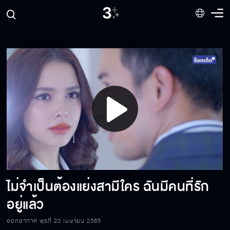
ที่คุณกลับมา เพราะว่าต้องการผม
ปาริฉัตร...คือนังปริม อีสารเลว
ฉันจะไม่ฟังคำโกหกของคุณแล้ว
Play
คิดว่าฉันกลับมาเพื่ออะไร
Video
ไม่จำเป็นต้องแย่งสามีใคร ฉันมีคนที่รัก
เป็นหางเสือไปก็เท่านั้น มันไร้ประโยชน์
อยู่แล้ว
ออกอากาศ พุธที่ 20 เมษายน 2565