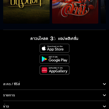
เป็นหมอก็มีของได้นะครับ
ไม่ได้มาขอเงินแต่มาขออนุญาต
ดาวน์โหลด
แอปพลิเคชั่น
นับสิ ขอเป็นแฟนกี่รอบ
เห็นผีแล้วใช่มั้ย
ละคร / ซีรีส์
ละคร/ซีรีส์
รายการ
ที่งอนเนี่ย ผมหึง
ซีรีส์นานาชาติ
รายการทั้งหมด
ข่าว