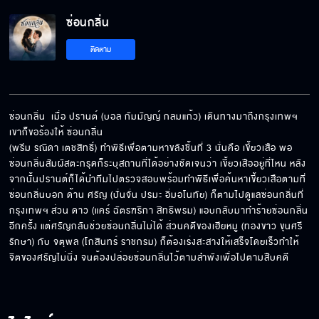
ซ่อนกลิ่น
จะหลบทำไมวะ ยังไงมันก็ไม่เห็นกูอยู่แล้ว
ติดตาม
แต่งตัวขนาดนี้ มึงจะให้กูสิงทุเรียน
ซ่อนกลิ่น  เมื่อ ปรานต์ (บอล กัมมัญญ์ กลมแก้ว) เดินทางมาถึงกรุงเทพฯ 
เขาก็ขอร้องให้ ซ่อนกลิ่น 

(พรีม รณิดา เตชสิทธิ์) ทำพิธีเพื่อตามหาขลังชิ้นที่ 3 นั่นคือ เขี้ยวเสือ พอ
กูจะทำให้ซ่อนชอบกูให้ได้
ซ่อนกลิ่นสัมผัสตะกรุดก็ระบุสถานที่ได้อย่างชัดเจนว่า เขี้ยวเสืออยู่ที่ไหน หลัง
จากนั้นปรานต์ก็ได้นำทีมไปตรวจสอบพร้อมทำพิธีเพื่อค้นหาเขี้ยวเสือตามที่
ซ่อนกลิ่นบอก ด้าน ศรัญ (ปั่นจั่น ปรมะ อิ่มอโนทัย) ก็ตามไปดูแลซ่อนกลิ่นที่
กรุงเทพฯ ส่วน ดาว (แคร์ ฉัตรฑริกา สิทธิพรม) แอบกลับมาทำร้ายซ่อนกลิ่น
อีกครั้ง แต่ศรัญกลับช่วยซ่อนกลิ่นไม่ได้ ส่วนคดีของเฮียหมู (ทองขาว ขุนศรี
ฉันอยากให้แกช่วยตามหาวิญญาณแม่
รักษา) กับ จตุพล (โกสินทร์ ราชกรม) ก็ต้องเร่งสะสางให้เสร็จโดยเร็วทำให้
จิตของศรัญไม่นิ่ง จนต้องปล่อยซ่อนกลิ่นไว้ตามลำพังเพื่อไปตามสืบคดี
ห้ามความคิดหมอไม่ได้ แต่ห้ามใจตัวเองได้นะ