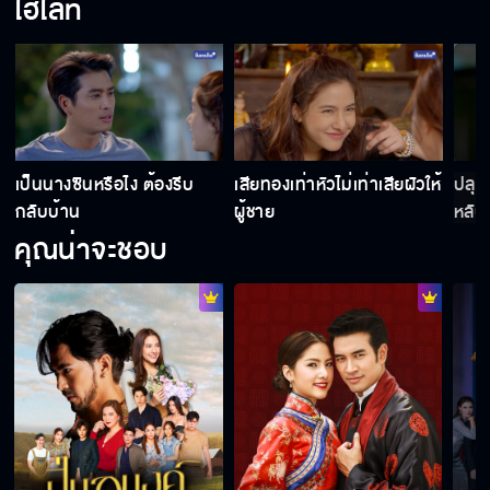
ไฮไลท์
ไม่ต้องห่วงนะ จะดูแล ซ่อน เอง
จัดการห้องเก็บวิญญาณให้ดี
เป็นนางซินหรือไง ต้องรีบ
เสียทองเท่าหัวไม่เท่าเสียผัวให้
ปลุก
กลับบ้าน
ผู้ชาย
หลับอ
คุณน่าจะชอบ
อยู่ไม่ได้ถ้าไม่มีคุณ
อยากให้ไปนอนบนเตียงด้วยกัน
ตอบได้หรือยังว่าจะเป็นแฟนผมมั้ย