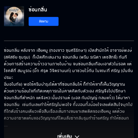
ซ่อนกลิ่น
พร้อมนะอาวุธครบมือแล้ว
ติดตาม
หายปากเก่งหรือยัง
ซ่อนกลิ่น หลังจาก เฮียหมู (ทองขาว ขุนศรีรักษา) เปิดสำนักให้ อาจารย์พงษ์ 
(สหัสชัย ชุมรุม)  ก็เปิดศึกเล่นงาน ซ่อนกลิ่น (พรีม รณิดา เตชสิทธิ์) ทันที
ด้วยการสร้างความร้าวฉานภายในบ้าน จนซ่อนกลิ่นเกือบเอาตัวไม่รอด แต่
ไม่รู้ว่าชอบแค่ไหน แต่อยู่ด้วยแล้วมีความสุข
โชคดีที่ สมบูรณ์ (บิ๊ก ศรุต วิจิตรานนท์) มาช่วยไว้ทัน ในขณะที่ ศรัญ (ปั่นจั่น 
ปรมะ 

อิ่มอโนทัย) พอใช้ครีมบำรุงใต้ตาที่ซ่อนกลิ่นให้ ก็ทำให้เขาก็เห็นวิญญาณ 
ด้วยความร้อนใจที่เกิดเหตุการณ์ไม่คาดคิดกับตัวเอง ศรัญจึงไปปรึกษา
ซ่อนกลิ่นที่ตำหนัก แต่จังหวะนั้นปรานต์ (บอล กัมมัญญ์ กลมแก้ว) ได้มาหา
ผู้ชายต้องเป็นคนใส่ให้ไม่ใช่เหรอ
ซ่อนกลิ่น  เช่นกันเลยทำให้ศรัญไม่พอใจ ทั้งงอนทั้งน้อยใจเลยตัดสินใจบุกไป
ที่โกดังร้างคนเดียวเพื่อสืบเรื่องเส้นทางขนยาเสพติดของเฮียหมู แต่ด้วย
ความอาฆาตแค้นของวิญญาณที่โดนสั่งฆ่ากลับรุมทำร้ายศรัญ ทำให้ซ่อนก
... 
เห็นว่ามันรวยก็เลยใจอ่อนงั้นสิ
เพิ่มเติม 