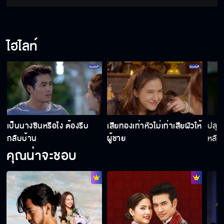
แล้วมึงจะปลอมตัวกันทำไม
ไฮไลท์
ช่างซ่อม Internet คนใหม่ครับ
เกร็งจนตะคริวจะกินหมดแล้ว
เป็นนางซินหรือไง ต้องรีบ
เสียทองเท่าหัวไม่เท่าเสียผัวให้
ปลุก
กลับบ้าน
ผู้ชาย
หลับอ
คุณน่าจะชอบ
วิชาป้องกันตัวที่ไม่ใช่คาถา
ไปไม่เป็นเลยเหรอ