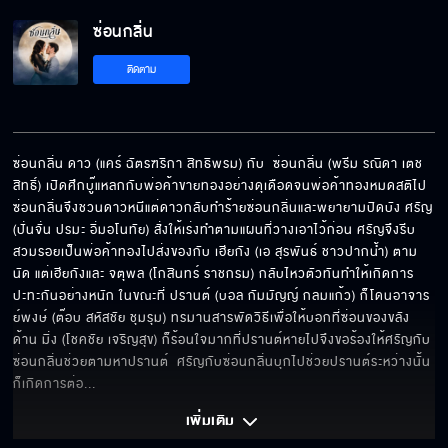
ซ่อนกลิ่น
ตอบได้หรือยังว่าจะเป็นแฟนผมมั้ย
ติดตาม
เป็นหมอก็มีของได้นะครับ
ซ่อนกลิ่น ดาว (แคร์ ฉัตรฑริกา สิทธิพรม) กับ  ซ่อนกลิ่น (พรีม รณิดา เตช
สิทธิ์) เปิดศึกบู๊แหลกกับพ่อค้าขายทองอย่างดุเดือดจนพ่อค้าทองหมดสติไป 
ซ่อนกลิ่นจึงชวนดาวหนีแต่ดาวกลับทำร้ายซ่อนกลิ่นและพยายามปิดบัง ศรัญ 
ไม่ได้มาขอเงินแต่มาขออนุญาต
(ปั่นจั่น ปรมะ อิ่มอโนทัย) สั่งให้เร่งทำตามแผนที่วางเอาไว้ก่อน ศรัญจึงรีบ
สวมรอยเป็นพ่อค้าทองไปส่งของกับ เฮียกัง (เอ สุรพันธ์ ชาวปากน้ำ) ตาม
นัด แต่เฮียกังและ จตุพล (โกสินทร์ ราชกรม) กลับไหวตัวทันทำให้เกิดการ
ปะทะกันอย่างหนัก ในขณะที่ ปรานต์ (บอล กัมมัญญ์ กลมแก้ว) ก็โดนอาจาร
ย์พงษ์ (ต๊อบ สหัสชัย ชุมรุม) ทรมานสารพัดวิธีเพื่อให้บอกที่ซ่อนของขลัง 
นับสิ ขอเป็นแฟนกี่รอบ
ด้าน มิ่ง (โชคชัย เจริญสุข) ก็ร้อนใจมากที่ปรานต์หายไปจึงขอร้องให้ศรัญกับ
ซ่อนกลิ่นช่วยตามหาปรานต์  ศรัญกับซ่อนกลิ่นบุกไปช่วยปรานต์ระหว่างนั้น
ก็เกิดการต่อ
... 
เห็นผีแล้วใช่มั้ย
เพิ่มเติม 