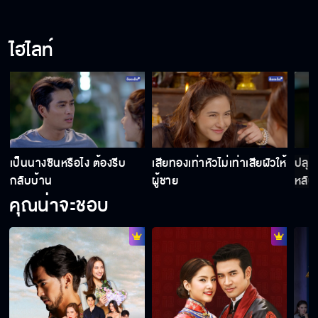
ที่งอนเนี่ย ผมหึง
ไฮไลท์
มึงเป็นเบาหวานแน่ ๆ
พร้อมนะอาวุธครบมือแล้ว
เป็นนางซินหรือไง ต้องรีบ
เสียทองเท่าหัวไม่เท่าเสียผัวให้
ปลุก
กลับบ้าน
ผู้ชาย
หลับอ
คุณน่าจะชอบ
หายปากเก่งหรือยัง
ไม่รู้ว่าชอบแค่ไหน แต่อยู่ด้วยแล้วมีความสุข