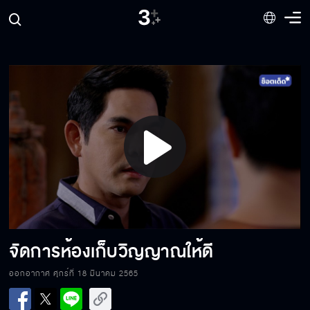
ถ้าดูแลได้แค่นี้ อย่าเรียกตัวเองว่าแฟน
จะหลบทำไมวะ ยังไงมันก็ไม่เห็นกูอยู่แล้ว
Play
แต่งตัวขนาดนี้ มึงจะให้กูสิงทุเรียน
Video
กูจะทำให้ซ่อนชอบกูให้ได้
จัดการห้องเก็บวิญญาณให้ดี
ออกอากาศ ศุกร์ที่ 18 มีนาคม 2565
ฉันอยากให้แกช่วยตามหาวิญญาณแม่