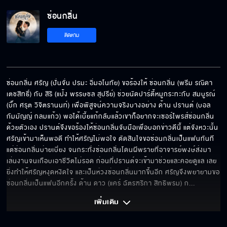
ซ่อนกลิ่น
ที่งอนเนี่ย ผมหึง
ติดตาม
มึงเป็นเบาหวานแน่ ๆ
ซ่อนกลิ่น ศรัญ (ปั่นจั่น ปรมะ อิ่มอโนทัย) ขอร้องให้ ซ่อนกลิ่น (พรีม รณิดา 
เตชสิทธิ์) กับ สิริ (แป้ง พรรษชล สุปรีย์) ช่วยนัดปาร์ตี้หมูกระทะกับ สมบูรณ์ 
(บิ๊ก ศรุต วิจิตรานนท์) เพื่อพิสูจน์ความจริงบางอย่าง ด้าน ปรานต์ (บอล 
พร้อมนะอาวุธครบมือแล้ว
กัมมัญญ์ กลมแก้ว) พอได้เบี้ยแก้กลับแล้วเขาก็อยากจะเซอร์ไพรส์ซ่อนกลิ่น
ด้วยตัวเอง ปรานต์จึงขอร้องให้ซ่อนกลิ่นจับมือเพื่อบอกข่าวดีนี้ แต่จังหวะนั้น
ศรัญเข้ามาเห็นพอดี ทำให้ศรัญไม่พอใจ ตัดสินใจขอซ่อนกลิ่นเป็นแฟนทันที 
แต่ซ่อนกลิ่นบ่ายเบี่ยง จนกระทั่งซ่อนกลิ่นโดนผีพรายที่อาจารย์พงษ์ส่งมา
เล่นงานจนเกือบเอาชีวิตไม่รอด ก่อนที่ปรานต์จะเข้ามาช่วยและคอยดูแล เลย
หายปากเก่งหรือยัง
ยิ่งทำให้ศรัญหงุดหงิดใจ และเป็นห่วงซ่อนกลิ่นมากขึ้นอีก ศรัญจึงพยายามขอ
ซ่อนกลิ่นเป็นแฟนอีกครั้ง ด้าน ดาว (แคร์ ฉัตรฑริกา สิทธิพรม) ก
... 
เพิ่มเติม 
ไม่รู้ว่าชอบแค่ไหน แต่อยู่ด้วยแล้วมีความสุข