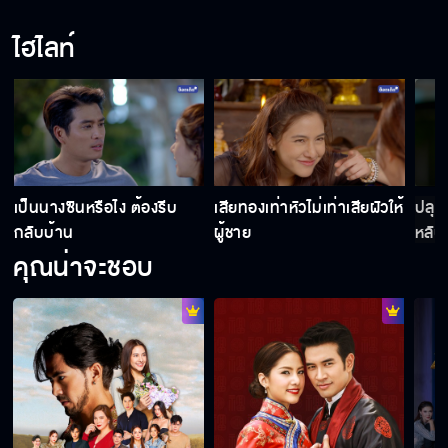
ไฮไลท์
ผู้ชายต้องเป็นคนใส่ให้ไม่ใช่เหรอ
เห็นว่ามันรวยก็เลยใจอ่อนงั้นสิ
เป็นนางซินหรือไง ต้องรีบ
เสียทองเท่าหัวไม่เท่าเสียผัวให้
ปลุก
แล้วมึงจะปลอมตัวกันทำไม
กลับบ้าน
ผู้ชาย
หลับอ
คุณน่าจะชอบ
ช่างซ่อม Internet คนใหม่ครับ
เกร็งจนตะคริวจะกินหมดแล้ว