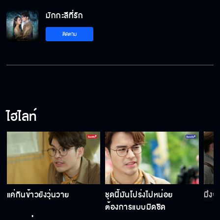
มักกะลีที่รัก
โดนจับได้แล้ว
ติดตาม
มักกะลีที่รัก วันนี้เสนอตอนแรก
ไฮไลท์
มักกะลีที่รัก เริ่ม 15 มีนาคมนี้
มักกะลีที่รัก เริ่ม 15 มีนาคมนี้
แค่กินข้าวยังวุ่นวาย
ชุดนี้มันโปร่งไปหน่อย
มึงจะ
มักกะลีที่รัก เร็วๆ นี้
ต้องการแบบมิดชิด