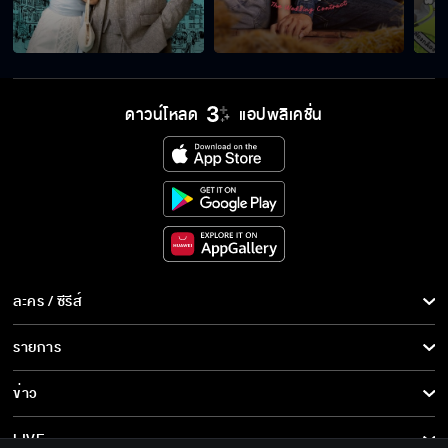
ดาวน์โหลด
แอปพลิเคชั่น
ละคร / ซีรีส์
ละคร/ซีรีส์
รายการ
ซีรีส์นานาชาติ
รายการทั้งหมด
ข่าว
การ์ตูน & เกม
ข่าวทั้งหมด
LIVE