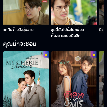
แค่กินข้าวยังวุ่นวาย
ชุดนี้มันโปร่งไปหน่อย
มึงจะ
ต้องการแบบมิดชิด
คุณน่าจะชอบ