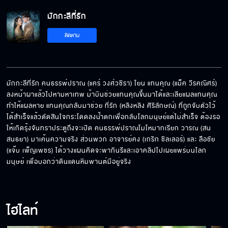
มักกะลีที่รัก
ติดตาม
มักกะลีที่รัก คนธรรพ์ปราณ (แคร์ วงศ์วชิรา) โยน แทนคุณ (แม็ค วีรคณิศร์) 
ลงหน้าผาแล้วไปหามหาเทพ ม้าบินช่วยแทนคุณขึ้นมาได้และเลียแผลแทนคุณ
ทำให้แผลหาย แทนคุณกลับมาช่วย ที่รัก (หลิงหลิง ศิริลักษณ์) ที่ถูกจับตัวไว้
ได้สำเร็จแล้วตัดสินใจกระโดดลงน้ำตกเพื่อกลับโลกมนุษย์แต่ไม่สำเร็จ ต้องรอ
ให้เกิดรุ้งจันทราประตูถึงจะเปิด คนธรรพ์ปราณโมโหมากเรียก วารณ (สน 
สนธยา) มาเค้นความจริง ส่วนพวก อาจารย์คง (เกริก ชิลเลอร์) และ ลือชัย 
(แจ๊บ เพ็ญเพชร) ได้วางแผนคิดจะพากินรีและเอาคลิปไปเผยแพร่บนโลก
มนุษย์ เพื่อบอกว่าดินแดนหิมพานต์มีอยู่จริง
ไฮไลท์