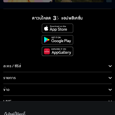
ไม่อ้า...จับยัดนะ
ดาวน์โหลด
แอปพลิเคชั่น
ถ้าไม่เป็นพระเอกก็ต้องเป็นพวกตัวร้ายโรคจิต
ถ้าเรียกว่าภาระอีก...ฉันจับคุณจูบแน่
ละคร / ซีรีส์
ละคร/ซีรีส์
รายการ
เป็นอะไรทำไมเกร็งจัง
ซีรีส์นานาชาติ
รายการทั้งหมด
ข่าว
การ์ตูน & เกม
ข่าวทั้งหมด
LIVE
ให้เกียรติด้วยการเรียกฉันว่าภูต
รายการข่าว
ทีวีออนไลน์
เกี่ยวกับเรา
เว็บไซต์นี้ใช้คุกกี้