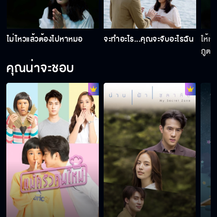
ความลับก็คือ ห้ามรัก ห้ามจูบกัน
ไม่ไหวแล้วต้องไปหาหมอ
จะทำอะไร...คุณจะจับอะไรฉัน
ให้เ
ภูต
คุณน่าจะชอบ
ฉันอธิษฐานขอให้เราทั้งคู่ทำภารกิจสำเร็จ
ฉันทำเธอร้องไห้เหรอ
ขอมือหน่อย...อ้อนสิ
อย่าดันออก เดี๋ยวแผนแตก