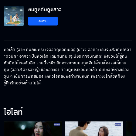
ยมทูตกับภูตสาว
แอบรักฉันแล้วใช่ปะ
ติดตาม
นี่ถามตรงๆ นะ คุณหึงใช่มั้ย
ตัวเล็ก (อาย กมลเนตร) เจอวิกฤตอีกเมื่อฮู๋ (น้ำขิง อวิกา) เริ่มจับสังเกตได้ว่า 
“ตัวนิด” อาจจะเป็นตัวเล็ก แถมทันทัน (จูเนียร์ กาจบัณฑิต) ยังช่วยให้ฮู๋กับ
ตัวนิดได้เจอกันอีก งานนี้จะตัวเล็กอาจจะจนมุมถูกจับได้จนต้องขอให้ท่าน
จะเอาให้กระเจิงทั้งกองถ่ายเลย
ทูต (ออกัส วชิรวิชญ์) ช่วยอีกแรง ท่านทูตจึงชวนตัวเล็กไปเที่ยวให้ห่างเรื่อง
วุ่น ๆ เป็นการพักสมอง แต่หัวใจกลับยิ่งทำงานหนัก เพราะยิ่งใกล้ชิดก็ยิ่ง
รู้สึกรักอย่างห้ามไม่ได้
ทำไมเธอชอบเข้ามาตอนฉันอาบน้ำ
ไฮไลท์
ท่าทางเธอเหมือนจะไปฆ่าเขาให้ตาย