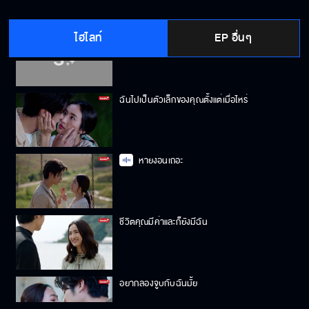
ไฮไลท์
EP อื่นๆ
ถ้าคิดว่ามันอร่อย มันก็ต้องอร่อย
ฉันไปเป็นตัวเล็กของคุณตั้งแต่เมื่อไหร่
หายงอนเถอะ
ชีวิตคุณมีค่าและก็ยังมีฉัน
อยากลองจูบกับฉันมั้ย