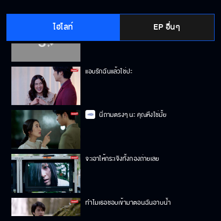
ไฮไลท์
EP อื่นๆ
อยากลองจูบกับฉันมั้ย
แอบรักฉันแล้วใช่ปะ
นี่ถามตรงๆ นะ คุณหึงใช่มั้ย
จะเอาให้กระเจิงทั้งกองถ่ายเลย
ทำไมเธอชอบเข้ามาตอนฉันอาบน้ำ