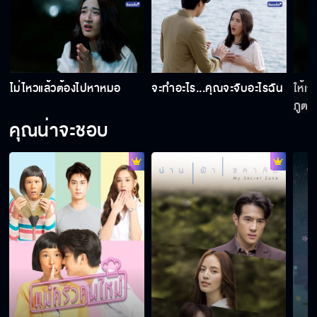
อย่าดันออก เดี๋ยวแผนแตก
ไม่ไหวแล้วต้องไปหาหมอ
จะทำอะไร...คุณจะจับอะไรฉัน
ให้เ
ไม่อ้า...จับยัดนะ
ภูต
คุณน่าจะชอบ
ถ้าไม่เป็นพระเอกก็ต้องเป็นพวกตัวร้ายโรคจิต
ถ้าเรียกว่าภาระอีก...ฉันจับคุณจูบแน่
เป็นอะไรทำไมเกร็งจัง