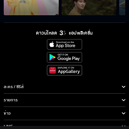
ให้เกียรติด้วยการเรียกฉันว่าภูต
ดาวน์โหลด
แอปพลิเคชั่น
จะทำอะไร...คุณจะจับอะไรฉัน
ไม่ไหวแล้วต้องไปหาหมอ
ละคร / ซีรีส์
ละคร/ซีรีส์
รายการ
ซีรีส์นานาชาติ
รายการทั้งหมด
ข่าว
การ์ตูน & เกม
ข่าวทั้งหมด
LIVE