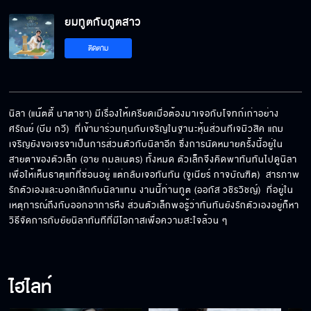
ยมทูตกับภูตสาว
ท่าทางเธอเหมือนจะไปฆ่าเขาให้ตาย
ติดตาม
ความลับก็คือ ห้ามรัก ห้ามจูบกัน
นิลา (แน๊ตตี้ นาตาชา) มีเรื่องให้เครียดเมื่อต้องมาเจอกับโจทก์เก่าอย่าง
ศรัณย์ (บีม กวี)  ที่เข้ามาร่วมทุนกับเจริญในฐานะหุ้นส่วนทีเจมิวสิค แถม
เจริญยังขอเจรจาเป็นการส่วนตัวกับนิลาอีก ซึ่งการนัดหมายครั้งนี้อยู่ใน
ฉันอธิษฐานขอให้เราทั้งคู่ทำภารกิจสำเร็จ
สายตาของตัวเล็ก (อาย กมลเนตร) ทั้งหมด ตัวเล็กจึงคิดพาทันทันไปดูนิลา
เพื่อให้เห็นธาตุแท้ที่ซ่อนอยู่ แต่กลับเจอทันทัน (จูเนียร์ กาจบัณฑิต)  สารภาพ
รักตัวเองและบอกเลิกกับนิลาแทน งานนี้ท่านทูต (ออกัส วชิรวิชญ์)  ที่อยู่ใน
เหตุการณ์ถึงกับออกอาการหึง ส่วนตัวเล็กพอรู้ว่าทันทันยังรักตัวเองอยู่ก็หา
วิธีจัดการกับยัยนิลาทันทีที่มีโอกาสเพื่อความสะใจล้วน ๆ
ฉันทำเธอร้องไห้เหรอ
ไฮไลท์
ขอมือหน่อย...อ้อนสิ