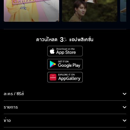
จะทำอะไร...คุณจะจับอะไรฉัน
ไม่ไหวแล้วต้องไปหาหมอ
ดาวน์โหลด
แอปพลิเคชั่น
ละคร / ซีรีส์
ละคร/ซีรีส์
รายการ
ซีรีส์นานาชาติ
รายการทั้งหมด
ข่าว
การ์ตูน & เกม
ข่าวทั้งหมด