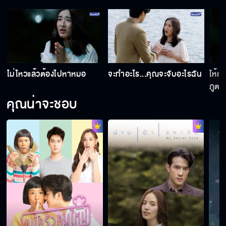
ไม่อ้า...จับยัดนะ
ถ้าไม่เป็นพระเอกก็ต้องเป็นพวกตัวร้ายโรคจิต
ไม่ไหวแล้วต้องไปหาหมอ
จะทำอะไร...คุณจะจับอะไรฉัน
ให้เ
ภูต
คุณน่าจะชอบ
ถ้าเรียกว่าภาระอีก...ฉันจับคุณจูบแน่
เป็นอะไรทำไมเกร็งจัง
ให้เกียรติด้วยการเรียกฉันว่าภูต