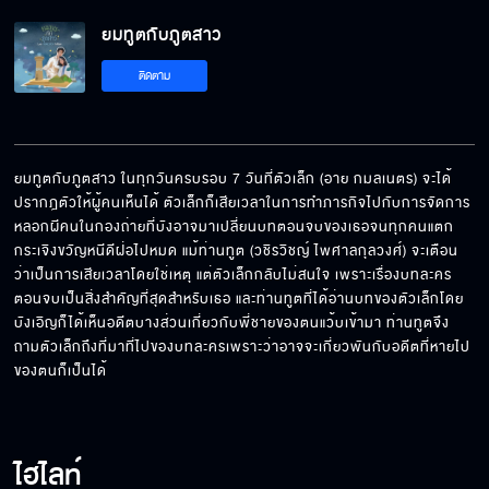
ยมทูตกับภูตสาว
ความลับก็คือ ห้ามรัก ห้ามจูบกัน
ติดตาม
ฉันอธิษฐานขอให้เราทั้งคู่ทำภารกิจสำเร็จ
ยมทูตกับภูตสาว ในทุกวันครบรอบ 7 วันที่ตัวเล็ก (อาย กมลเนตร) จะได้
ปรากฎตัวให้ผู้คนเห็นได้ ตัวเล็กก็เสียเวลาในการทำภารกิจไปกับการจัดการ
หลอกผีคนในกองถ่ายที่บังอาจมาเปลี่ยนบทตอนจบของเธอจนทุกคนแตก
ฉันทำเธอร้องไห้เหรอ
กระเจิงขวัญหนีดีฝ่อไปหมด แม้ท่านทูต (วชิรวิชญ์ ไพศาลกุลวงศ์) จะเตือน
ว่าเป็นการเสียเวลาโดยใช่เหตุ แต่ตัวเล็กกลับไม่สนใจ เพราะเรื่องบทละคร
ตอนจบเป็นสิ่งสำคัญที่สุดสำหรับเธอ และท่านทูตที่ได้อ่านบทของตัวเล็กโดย
บังเอิญก็ได้เห็นอดีตบางส่วนเกี่ยวกับพี่ชายของตนแว้บเข้ามา ท่านทูตจึง
ขอมือหน่อย...อ้อนสิ
ถามตัวเล็กถึงที่มาที่ไปของบทละครเพราะว่าอาจจะเกี่ยวพันกับอดีตที่หายไป
ของตนก็เป็นได้
อย่าดันออก เดี๋ยวแผนแตก
ไฮไลท์