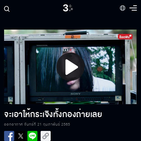
ถ้าคิดว่ามันอร่อย มันก็ต้องอร่อย
ฉันไปเป็นตัวเล็กของคุณตั้งแต่เมื่อไหร่
Play
หายงอนเถอะ
Video
ชีวิตคุณมีค่าและก็ยังมีฉัน
จะเอาให้กระเจิงทั้งกองถ่ายเลย
ออกอากาศ จันทร์ที่ 21 กุมภาพันธ์ 2565
อยากลองจูบกับฉันมั้ย