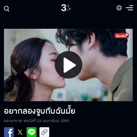
เธอคือคนที่เขาเลือกให้มาแทนฉัน
คุณไม่เห็นแก่ตัวไปหน่อยเหรอ
Play
ด่าแบบนี้อีกสิ ฉันชอบ
Video
ถ้าคิดว่ามันอร่อย มันก็ต้องอร่อย
อยากลองจูบกับฉันมั้ย
ออกอากาศ พฤหัสที่ 24 กุมภาพันธ์ 2565
ฉันไปเป็นตัวเล็กของคุณตั้งแต่เมื่อไหร่