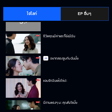
ไฮไลท์
EP อื่นๆ
หายงอนเถอะ
ชีวิตคุณมีค่าและก็ยังมีฉัน
อยากลองจูบกับฉันมั้ย
แอบรักฉันแล้วใช่ปะ
นี่ถามตรงๆ นะ คุณหึงใช่มั้ย