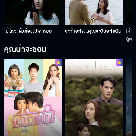
ฉันทำเธอร้องไห้เหรอ
ไม่ไหวแล้วต้องไปหาหมอ
จะทำอะไร...คุณจะจับอะไรฉัน
ให้เ
ภูต
ขอมือหน่อย...อ้อนสิ
คุณน่าจะชอบ
อย่าดันออก เดี๋ยวแผนแตก
ไม่อ้า...จับยัดนะ
ถ้าไม่เป็นพระเอกก็ต้องเป็นพวกตัวร้ายโรคจิต