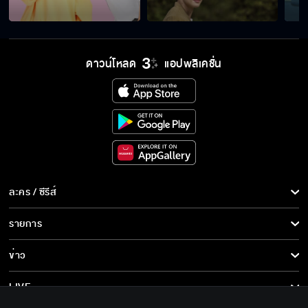
ถ้าเรียกว่าภาระอีก...ฉันจับคุณจูบแน่
ดาวน์โหลด
แอปพลิเคชั่น
เป็นอะไรทำไมเกร็งจัง
ให้เกียรติด้วยการเรียกฉันว่าภูต
ละคร / ซีรีส์
ละคร/ซีรีส์
จะทำอะไร...คุณจะจับอะไรฉัน
รายการ
ซีรีส์นานาชาติ
รายการทั้งหมด
ข่าว
การ์ตูน & เกม
ไม่ไหวแล้วต้องไปหาหมอ
ข่าวทั้งหมด
LIVE
รายการข่าว
ทีวีออนไลน์