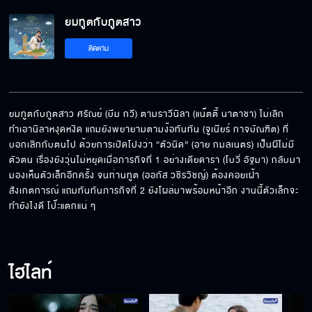
ยมทูตกับภูตสาว
จะเอาให้กระเจิงทั้งกองถ่ายเลย
ติดตาม
ทำไมเธอชอบเข้ามาตอนฉันอาบน้ำ
ยมทูตกับภูตสาว ศรัณย์ (บีม กวี) ตามราวีนิลา (แน๊ตตี้ นาตาชา) ไม่เลิก 
ทำเอานิลาหงุดหงิด แถมยังพยายามตามง้อทันทัน (จูเนียร์ กาจบัณฑิต) ที่
บอกเลิกกับตนไป ด้วยการเปิดโปงว่า “ตัวนิด” (อาย กมลเนตร) เป็นผีไม่มี
ท่าทางเธอเหมือนจะไปฆ่าเขาให้ตาย
ตัวตน เรื่องยังวุ่นไม่หยุดเมื่อภารกิจที่ 1 อย่างเดียดารา (โบวี่ อัฐมา) กลับมา
มองเห็นตัวเล็กอีกครั้ง จนท่านทูต (ออกัส วชิรวิชญ์) ต้องคอยเฝ้า
สังเกตการณ์​ แถมทันทันภารกิจที่ 2 ยังโผล่มาพร้อมหน้าอีก งานนี้ตัวเล็กจะ
ทำยังไงดี โป๊ะแตกแน่ ๆ
ความลับก็คือ ห้ามรัก ห้ามจูบกัน
ไฮไลท์
ฉันอธิษฐานขอให้เราทั้งคู่ทำภารกิจสำเร็จ