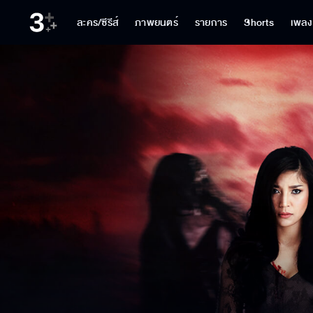
ละคร/ซีรีส์
ภาพยนตร์
รายการ
Shorts
เพลง