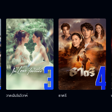
วาดฝันวันวิวาห์
ธาตรี