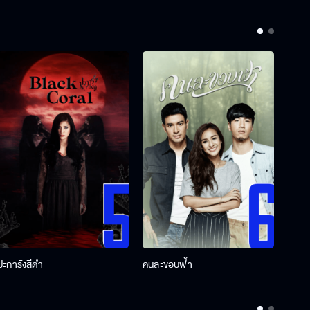
ปะการังสีดำ
คนละขอบฟ้า
ผู้กอ