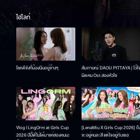
ไฮไลท์
โชคดีจังที่น้องนีนอยู่ข้างๆ
สัมภาษณ์ DAOU PITTAYA | ไว้ใ
ผิดคน Ost.สองหัวใจ
Vlog l LingOrm at Girls Cup
[LenaMiu X Girls Cup 2026] ถึ
2026 ปีนี้พี่ไม่ได้มาแค่สองคนนะ
จะอยู่คนละสี แต่ใจอยู่กับเธอ