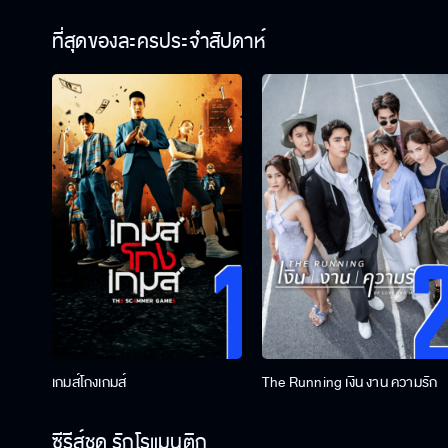
ที่สุดของละครประจำสัปดาห์
เกมส์โกงเกมส์
The Running เงิน งาน ความรัก
ซีรีส์ชุด รักโรแมนติก