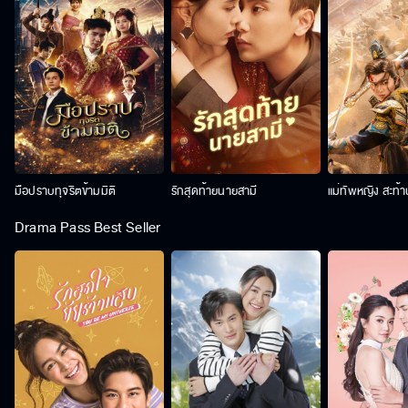
มือปราบทุจริตข้ามมิติ
รักสุดท้ายนายสามี
แม่ทัพหญิง สะท้
Drama Pass Best Seller