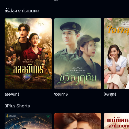
ซีรีส์ชุด รักโรแมนติก
ลออจันทร์
ขวัญฤทัย
ใจพิสุทธิ์
3Plus Shorts