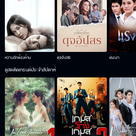
หวานรักต้องห้าม
ดุจอัปสร
แรงเงา
ดูสดติดเทรนด์ประจำสัปดาห์