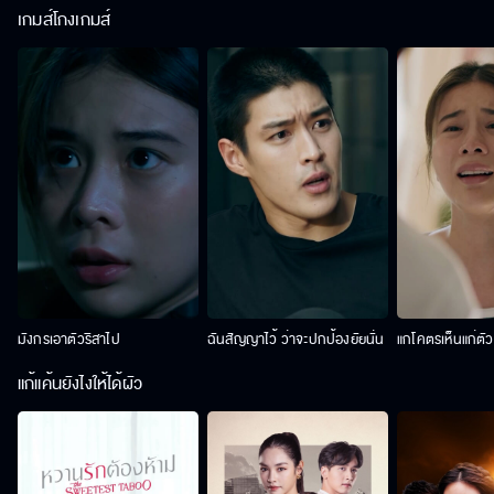
เกมส์โกงเกมส์
มังกรเอาตัวริสาไป
ฉันสัญญาไว้ ว่าจะปกป้องยัยนั่น
แกโคตรเห็นแก่ตั
แก้แค้นยังไงให้ได้ผัว