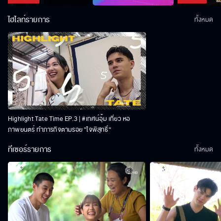
ไฮไลท์รายการ
ทั้งหมด
Highlight Tate Time EP.3 | #เทศน์อุ้ม เที่ยว หอ
ภาพยนตร์ ทำภารกิจตามรอย “ใจพิสุทธิ์“
ทีเซอร์รายการ
ทั้งหมด