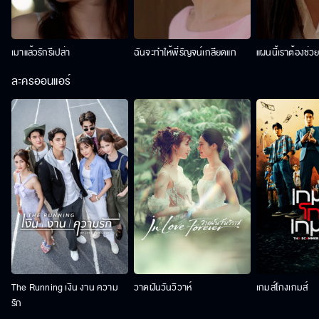
เมาแล้วรักรึเปล่า
ฉันจะทำให้พี่รัญจน์เกลียดแก
แผนนี้เราต้องช่ว
ละครออนแอร์
The Running เงิน งาน ความ
วาดฝันวันวิวาห์
เกมส์โกงเกมส์
รัก