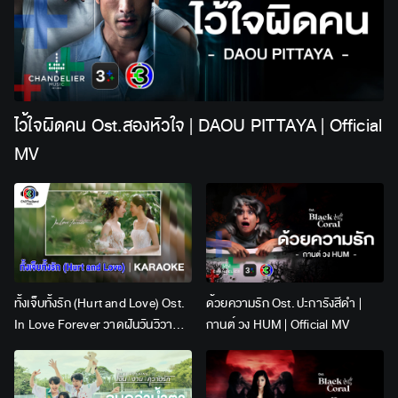
ไว้ใจผิดคน Ost.สองหัวใจ | DAOU PITTAYA | Official
MV
ทั้งเจ็บทั้งรัก (Hurt and Love) Ost.
ด้วยความรัก Ost. ปะการังสีดำ |
In Love Forever วาดฝันวันวิวาห์ |
กานต์ วง HUM | Official MV
Lingling Kwong x Orm
Kornnaphat | Official Karaoke