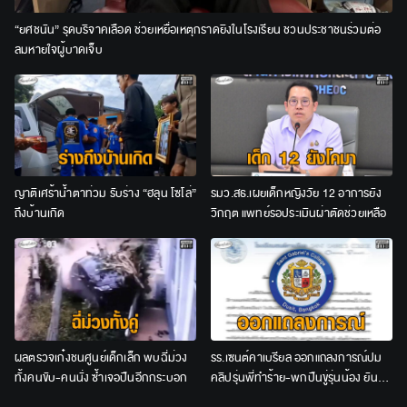
“ยศชนัน” รุดบริจาคเลือด ช่วยเหยื่อเหตุกราดยิงในโรงเรียน ชวนประชาชนร่วมต่อ
ลมหายใจผู้บาดเจ็บ
ญาติเศร้าน้ำตาท่วม รับร่าง “ฮลุน โซโล่”
รมว.สธ.เผยเด็กหญิงวัย 12 อาการยัง
ถึงบ้านเกิด
วิกฤต แพทย์รอประเมินผ่าตัดช่วยเหลือ
ผลตรวจเก๋งชนศูนย์เด็กเล็ก พบฉี่ม่วง
รร.เซนต์คาเบรียล ออกแถลงการณ์ปม
ทั้งคนขับ-คนนั่ง ซ้ำเจอปืนอีกกระบอก
คลิปรุ่นพี่ทำร้าย-พกปืนขู่รุ่นน้อง ยัน
ลงโทษเด็ดขาด ไม่สนับสนุนความรุนแรง