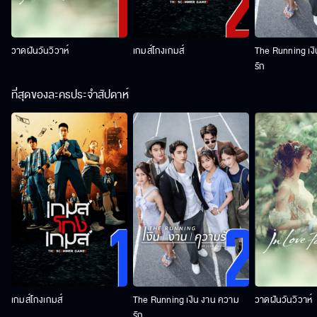
วาดฝันวันวิวาห์
เกมส์โกงเกมส์
The Running เง
รัก
ที่สุดของละครประจำสัปดาห์
เกมส์โกงเกมส์
The Running เงิน งาน ความ
วาดฝันวันวิวาห์
รัก