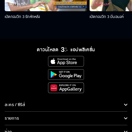
เปิดกองวิก 3 รักหักหลัง
เปิดกองวิก 3 ปิ่นอนงค์
ดาวน์โหลด
แอปพลิเคชั่น
ละคร / ซีรีส์
ละคร/ซีรีส์
รายการ
ซีรีส์นานาชาติ
รายการทั้งหมด
ข่าว