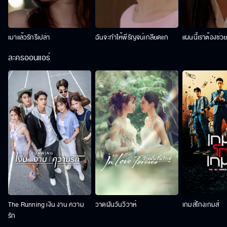
เมาแล้วรักรึเปล่า
ฉันจะทำให้พี่รัญจน์เกลียดแก
แผนนี้เราต้องช่ว
ละครออนแอร์
The Running เงิน งาน ความ
วาดฝันวันวิวาห์
เกมส์โกงเกมส์
รัก