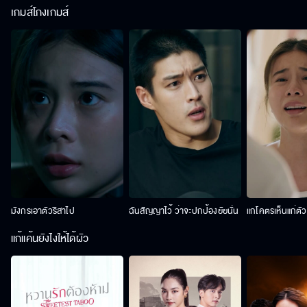
เกมส์โกงเกมส์
มังกรเอาตัวริสาไป
ฉันสัญญาไว้ ว่าจะปกป้องยัยนั่น
แกโคตรเห็นแก่ตั
แก้แค้นยังไงให้ได้ผัว