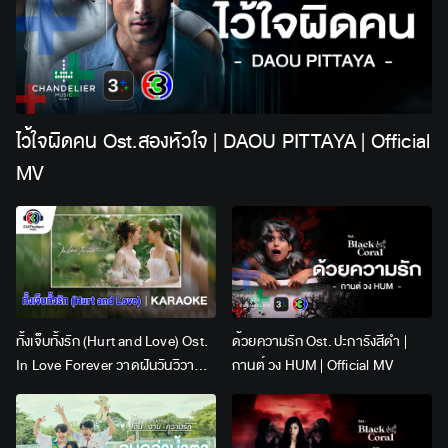
ไว้ใจผิดคน Ost.สองหัวใจ | DAOU PITTAYA | Official
MV
ทั้งเจ็บทั้งรัก (Hurt and Love) Ost.
ด้วยความรัก Ost. ปะการังสีดำ |
In Love Forever วาดฝันวันวิวาห์ |
กานต์ วง HUM | Official MV
Lingling Kwong x Orm
Kornnaphat | Official Karaoke