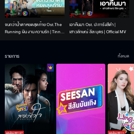
จนกว่าน้ำตาหยดสุดท้าย Ost.The
เอาคืนมา Ost. ปะการังสีดำ |
Running เงิน งาน ความรัก | Tinn |
เสาวลักษณ์ ลีละบุตร | Official MV
Official MV
รายการ
ทั้งหมด
ตอนใหม่
EP.
127
ตอนใหม่
EP.
11