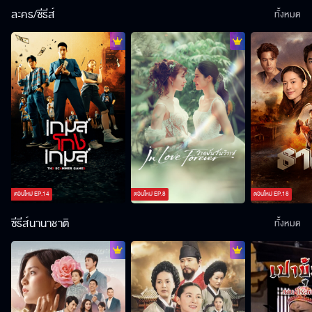
ละคร/ซีรีส์
ทั้งหมด
ตอนใหม่
EP.
14
ตอนใหม่
EP.
8
ตอนใหม่
EP.
18
ซีรีส์นานาชาติ
ทั้งหมด