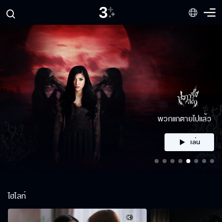
พวกแกตายไปแล้ว
เล่น
ไฮไลท์