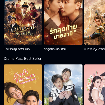
มือปราบทุจริตข้ามมิติ
รักสุดท้ายนายสามี
แม่ทัพหญิง สะท้
Drama Pass Best Seller