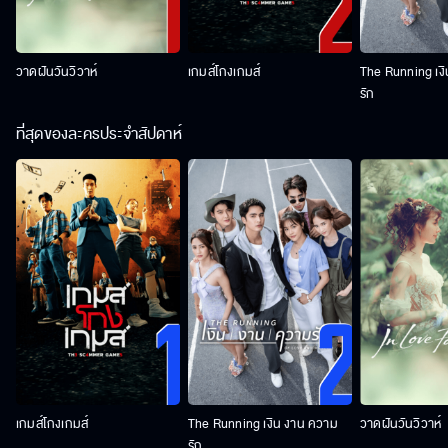
วาดฝันวันวิวาห์
เกมส์โกงเกมส์
The Running เง
รัก
ที่สุดของละครประจำสัปดาห์
เกมส์โกงเกมส์
The Running เงิน งาน ความ
วาดฝันวันวิวาห์
รัก