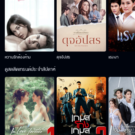
หวานรักต้องห้าม
ดุจอัปสร
แรงเงา
ดูสดติดเทรนด์ประจำสัปดาห์