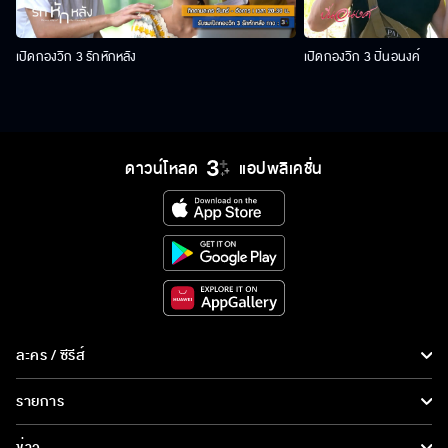
เปิดกองวิก 3 รักหักหลัง
เปิดกองวิก 3 ปิ่นอนงค์
ดาวน์โหลด
แอปพลิเคชั่น
ละคร / ซีรีส์
ละคร/ซีรีส์
รายการ
ซีรีส์นานาชาติ
รายการทั้งหมด
ข่าว