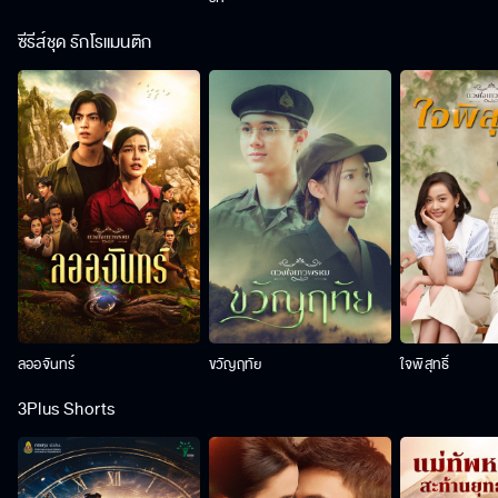
ซีรีส์ชุด รักโรแมนติก
ลออจันทร์
ขวัญฤทัย
ใจพิสุทธิ์
3Plus Shorts