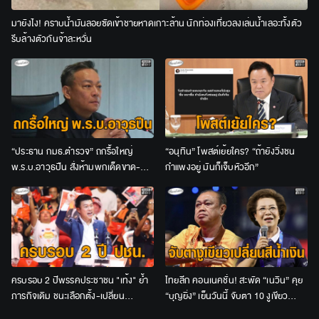
มายังไง! คราบน้ำมันลอยซัดเข้าชายหาดเกาะล้าน นักท่องเที่ยวลงเล่นน้ำเลอะทั้งตัว
รีบล้างตัวกันจ้าละหวั่น
“ประธาน กมธ.ตำรวจ” ถกรื้อใหญ่
“อนุทิน” โพสต์เย้ยใคร? “ถ้ายังวิ่งชน
พ.ร.บ.อาวุธปืน สั่งห้ามพกเด็ดขาด-
กำแพงอยู่ มันก็เจ็บหัวอีก”
เจ้าของปืนต้องร่วมรับโทษด้วย
ครบรอบ 2 ปีพรรคประชาชน "เท้ง" ย้ำ
ไทยลีก คอนเนคชั่น! สะพัด “เนวิน” คุย
ภารกิจเดิม ชนะเลือกตั้ง-เปลี่ยน
“บุญยิ่ง” เย็นวันนี้ จับตา 10 งูเขียว
ประเทศ-คืนอำนาจให้ประชาชน
เปลี่ยนสีน้ำเงินหรือไม่