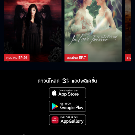
ตอนใหม่
EP.
26
ตอนใหม่
EP.
7
ตอนใ
ดาวน์โหลด
แอปพลิเคชั่น