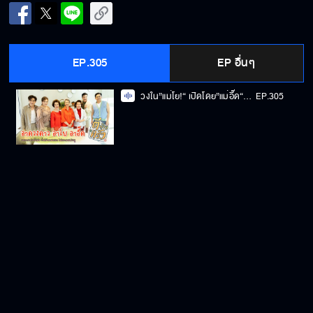
EP.305
EP อื่นๆ
วงใน”แม่โย!“ เปิดโดย”แม่อี๊ด“ และน้ำตา“แม่ดาว” 3แม่ ดาวTiktok | ตีท้ายครัว 10ส.ค.68
EP.305