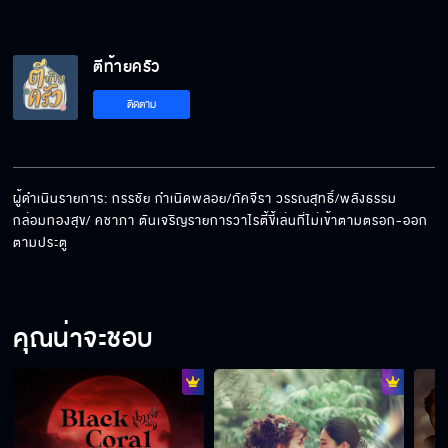
ตีท้ายครัว
ติดตาม
ผู้ดำเนินรายการ: กรรชัย กำเนิดพลอย/ภัคจีรา วรรณสุทธิ์/พลังธรรม 
กล่อมทองสุข/ คชาภา ตันเจริญรายการวาไรตี้ขี้เล่นที่ไม่เข้าตามตรอก-ออก
ตามประตู
คุณน่าจะชอบ