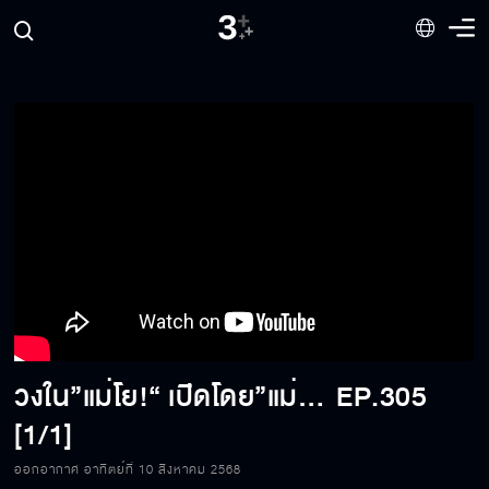
วงใน”แม่โย!“ เปิดโดย”แม่อี๊ด“ และน้ำตา“แม่ดาว” 3แม่ ดาวTiktok | ตีท้ายครัว 10ส.ค.68
EP.305
[1/1]
ออกอากาศ อาทิตย์ที่ 10 สิงหาคม 2568